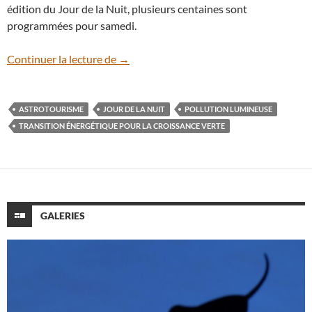
édition du Jour de la Nuit, plusieurs centaines sont
programmées pour samedi.
Le Jour de la Nuit, c’est samedi partout e
Continuer la lecture de
→
ASTROTOURISME
JOUR DE LA NUIT
POLLUTION LUMINEUSE
TRANSITION ÉNERGÉTIQUE POUR LA CROISSANCE VERTE
GALERIES