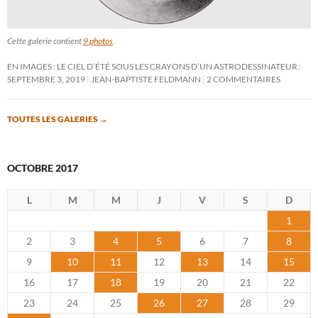
Cette galerie contient
9 photos
.
EN IMAGES : LE CIEL D’ÉTÉ SOUS LES CRAYONS D’UN ASTRODESSINATEUR
SEPTEMBRE 3, 2019
JEAN-BAPTISTE FELDMANN
2 COMMENTAIRES
TOUTES LES GALERIES
→
OCTOBRE 2017
L
M
M
J
V
S
D
1
2
3
4
5
6
7
8
9
10
11
12
13
14
15
16
17
18
19
20
21
22
23
24
25
26
27
28
29