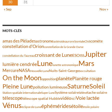
30
31
« Sep
Nov »
MOTS-CLÉS
amas des Pléiades
comète
astronome
aurore boréale
astéroïde
Chili
constellation d'Orion
constellation de la Grande Ourse
Jupiter
croissant de Lune
ESO
ISS
constellation du Taureau
Lune
Mars
lumière cendrée
lunette astronomique
Mercure
NASA
Nuits-Saint-Georges
Nouvelle Lune
occultation
On the Moon
planète
Planète rouge
opposition
Saturne
Soleil
Pleine Lune
pollution lumineuse
Système solaire
tache solaire
Station spatiale internationale
Séléné
Super Lune
Voie lactée
télescope
vidéo
télescope spatial Hubble
VLT
Vénus
éphémérides
étoile
éclipse de Lune
étoile polaire