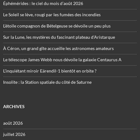
Éphémérides : le ciel du mois d’août 2026
Le Soleil se lève, rougi par les fumées des incendies
L’étoile compagnon de Bételgeuse se dévoile un peu plus
Sur la Lune, les mystères du fascinant plateau d’Aristarque
À Céron, un grand gîte accueille les astronomes amateurs
Le télescope James Webb nous dévoile la galaxie Centaurus A
L’inquiétant miroir Eärendil-1 bientôt en orbite ?
Insolite : la Station spatiale du côté de Saturne
ARCHIVES
août 2026
juillet 2026