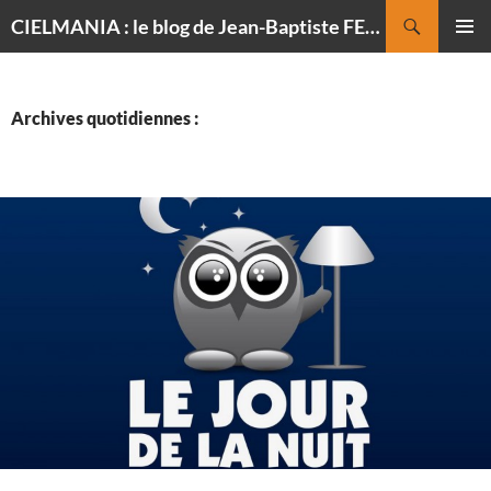
Recherche
CIELMANIA : le blog de Jean-Baptiste FELDMANN, photographe du ciel
ALLER
MENU
AU
PRINCI
CONTENU
Archives quotidiennes :