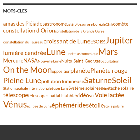
MOTS-CLÉS
amas des Pléiades
comète
astronome
aurore boréale
astéroïde
Chili
constellation d'Orion
constellation de la Grande Ourse
Jupiter
croissant de Lune
ESO
ISS
constellation du Taureau
Lune
Mars
lumière cendrée
lunette astronomique
Mercure
NASA
Nuits-Saint-Georges
Nouvelle Lune
occultation
On the Moon
planète
Planète rouge
opposition
Saturne
Soleil
Pleine Lune
pollution lumineuse
Système solaire
tache solaire
Station spatiale internationale
Séléné
Super Lune
Voie lactée
télescope
vidéo
télescope spatial Hubble
VLT
Vénus
éphémérides
étoile
éclipse de Lune
étoile polaire