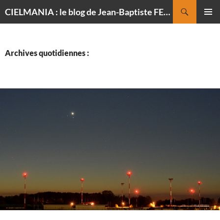
Recherche
CIELMANIA : le blog de Jean-Baptiste FELDMANN, photographe du ciel
ALLER
MENU
AU
PRINCI
CONTENU
Archives quotidiennes :