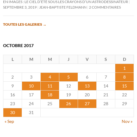
EN IMAGES : LE CIEL D’ÉTÉ SOUS LES CRAYONS D’UN ASTRODESSINATEUR
SEPTEMBRE 3, 2019
JEAN-BAPTISTE FELDMANN
2 COMMENTAIRES
TOUTES LES GALERIES
→
OCTOBRE 2017
L
M
M
J
V
S
D
1
2
3
4
5
6
7
8
9
10
11
12
13
14
15
16
17
18
19
20
21
22
23
24
25
26
27
28
29
30
31
« Sep
Nov »