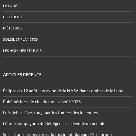
LA LUNE
CIEL ÉTOILÉ
MÉTÉORES
SOLEIL ET PLANÈTES
LES HOMMES ET LE CIEL
ARTICLES RÉCENTS
Éclipse du 12 août : un avion de la NASA dans l’ombre de la Lune
Éphémérides : le ciel du mois d’août 2026
Le Soleil se lève, rougi par les fumées des incendies
L’étoile compagnon de Bételgeuse se dévoile un peu plus
Sur la Lune, les mystères du fascinant plateau d’Aristarque