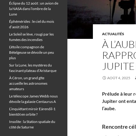
Éclipse du 12 août : un avion de
la NASA dans l’ombre de la
Lune
Éphémérides : le ciel du mois
d’août 2026
ACTUALITÉS
Le Soleil se lève, rougi par les
fumées des incendies
À L’AU
L’étoile compagnon de
RAPPR
Bételgeuse se dévoile un peu
plus
JUPITE
Sur la Lune, les mystères du
fascinant plateau d’Aristarque
À Céron, un grand gîte
AOÛT 4, 2025
accueille les astronomes
amateurs
Prélude à leur 
Le télescope James Webb nous
Jupiter ont ent
dévoile la galaxie Centaurus A
l’aube.
L’inquiétant miroir Eärendil-1
bientôt en orbite ?
Insolite : la Station spatiale du
Rencontre cél
côté de Saturne