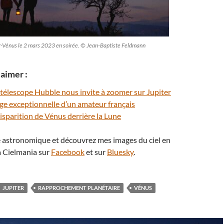
-Vénus le 2 mars 2023 en soirée. © Jean-Baptiste Feldmann
aimer :
e télescope Hubble nous invite à zoomer sur Jupiter
mage exceptionnelle d’un amateur français
isparition de Vénus derrière la Lune
té astronomique et découvrez mes images du ciel en
 Cielmania sur
Facebook
et sur
Bluesky
.
JUPITER
RAPPROCHEMENT PLANÉTAIRE
VÉNUS