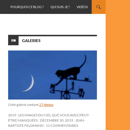
ALLER AU CONTENU
POURQUOI CE BLOG ?
QUI SUIS-JE ?
VIDÉOS
GALERIES
Cette galerie contient
27 photos
.
2019 : LES IMAGES DU CIEL QUE VOUS AVEZ (PEUT-
ÊTRE) MANQUÉES
DÉCEMBRE 30, 2019
JEAN-
BAPTISTE FELDMANN
11 COMMENTAIRES