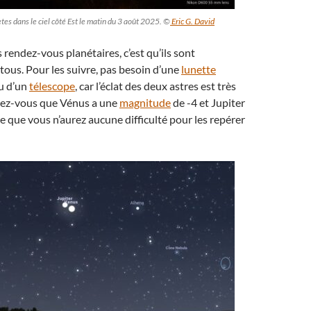
tes dans le ciel côté Est le matin du 3 août 2025. ©
Eric G. David
 rendez-vous planétaires, c’est qu’ils sont
tous. Pour les suivre, pas besoin d’une
lunette
u d’un
télescope
, car l’éclat des deux astres est très
rez-vous que Vénus a une
magnitude
de -4 et Jupiter
re que vous n’aurez aucune difficulté pour les repérer