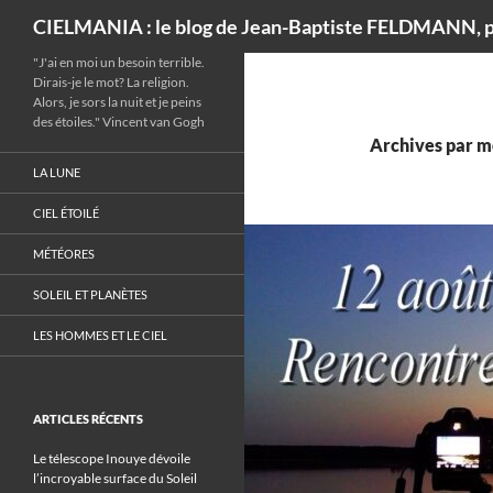
Recherche
CIELMANIA : le blog de Jean-Baptiste FELDMANN, p
"J'ai en moi un besoin terrible.
Dirais-je le mot? La religion.
Alors, je sors la nuit et je peins
des étoiles." Vincent van Gogh
Archives par m
LA LUNE
CIEL ÉTOILÉ
MÉTÉORES
SOLEIL ET PLANÈTES
LES HOMMES ET LE CIEL
ARTICLES RÉCENTS
Le télescope Inouye dévoile
l’incroyable surface du Soleil