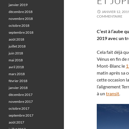
ET JUP
janvier 2019
décembre 2018
JANVIER 12, 201
COMMENTAIRE
novembre 2018
octobre 2018
C’est à l’aube q
septembre 2018
2019 avec un tr
août 2018
juillet 2018
Cela fait déjà q
juin 2018
Vénus en fin de n
mai 2018
Mont-Blanc le
1
avril 2018
matin après sa c
mars 2018
cette occasion la
février 2018
l’alignement Terr
janvier 2018
à un
transit
.
décembre 2017
novembre 2017
octobre 2017
septembre 2017
août 2017