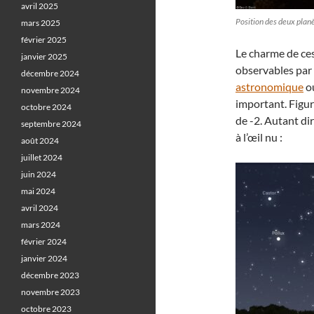
avril 2025
Position des deux planè
mars 2025
février 2025
Le charme de ces
janvier 2025
observables par 
décembre 2024
astronomique
o
novembre 2024
important. Figu
octobre 2024
de -2. Autant di
septembre 2024
à l’œil nu :
août 2024
juillet 2024
juin 2024
mai 2024
avril 2024
mars 2024
février 2024
janvier 2024
décembre 2023
novembre 2023
octobre 2023