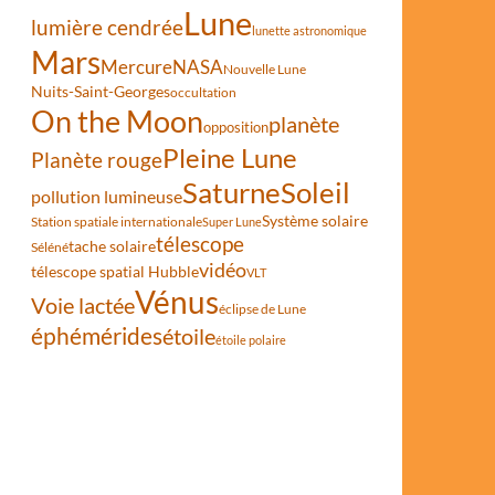
Lune
lumière cendrée
lunette astronomique
Mars
Mercure
NASA
Nouvelle Lune
Nuits-Saint-Georges
occultation
On the Moon
planète
opposition
Pleine Lune
Planète rouge
Saturne
Soleil
pollution lumineuse
Système solaire
Station spatiale internationale
Super Lune
télescope
tache solaire
Séléné
vidéo
télescope spatial Hubble
VLT
Vénus
Voie lactée
éclipse de Lune
éphémérides
étoile
étoile polaire