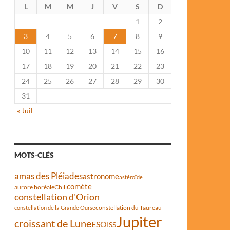
L
M
M
J
V
S
D
1
2
3
4
5
6
7
8
9
10
11
12
13
14
15
16
17
18
19
20
21
22
23
24
25
26
27
28
29
30
31
« Juil
MOTS-CLÉS
amas des Pléiades
astronome
astéroïde
comète
aurore boréale
Chili
constellation d'Orion
constellation du Taureau
constellation de la Grande Ourse
Jupiter
croissant de Lune
ESO
ISS