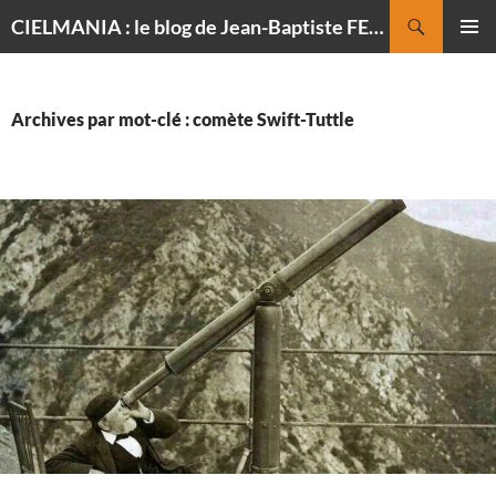
Recherche
CIELMANIA : le blog de Jean-Baptiste FELDMANN, photographe du ciel
ALLER
MENU
AU
PRINCI
CONTENU
Archives par mot-clé : comète Swift-Tuttle