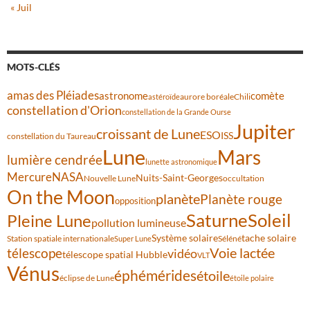
« Juil
MOTS-CLÉS
amas des Pléiades
comète
astronome
aurore boréale
astéroïde
Chili
constellation d'Orion
constellation de la Grande Ourse
Jupiter
croissant de Lune
ESO
ISS
constellation du Taureau
Lune
Mars
lumière cendrée
lunette astronomique
Mercure
NASA
Nuits-Saint-Georges
Nouvelle Lune
occultation
On the Moon
planète
Planète rouge
opposition
Saturne
Soleil
Pleine Lune
pollution lumineuse
Système solaire
tache solaire
Station spatiale internationale
Séléné
Super Lune
Voie lactée
télescope
vidéo
télescope spatial Hubble
VLT
Vénus
éphémérides
étoile
éclipse de Lune
étoile polaire