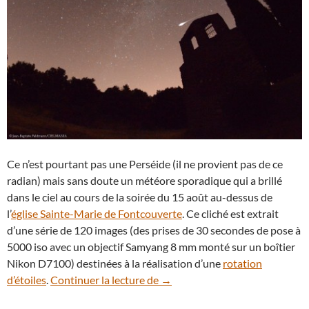
Ce n’est pourtant pas une Perséide (il ne provient pas de ce
radian) mais sans doute un météore sporadique qui a brillé
dans le ciel au cours de la soirée du 15 août au-dessus de
l’
église Sainte-Marie de Fontcouverte
. Ce cliché est extrait
d’une série de 120 images (des prises de 30 secondes de pose à
5000 iso avec un objectif Samyang 8 mm monté sur un boîtier
Nikon D7100) destinées à la réalisation d’une
rotation
Une belle étoile filante dans le 
d’étoiles
.
Continuer la lecture de
→