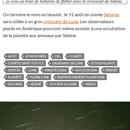
On termine le mois en beauté : le 31 août en soirée
Saturne
sera collée à un gros
croissant de Lune
. Les observateurs
placés en Amérique pourront même assister à une occultation
de la planète aux anneaux par Séléné.
AOÛT
ATMOSPHÈRE
CIEL
COMÈTE
COMÈTE SWIFT-TUTTLE
CROISSANT DE LUNE
ÉTOILE FILANTE
JUPITER
LUNE
MINUTE D'ARC
OCCULTATION
PÉRIGÉE
PLANÈTE
PLEINE LUNE
RAPPROCHEMENT PLANÉTAIRE
SATURNE
SÉLÉNÉ
SYSTÈME SOLAIRE
VÉNUS