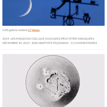
Cette galerie contient
27 photos
.
2019 : LES IMAGES DU CIEL QUE VOUS AVEZ (PEUT-ÊTRE) MANQUÉES
DÉCEMBRE 30, 2019
JEAN-BAPTISTE FELDMANN
11 COMMENTAIRES