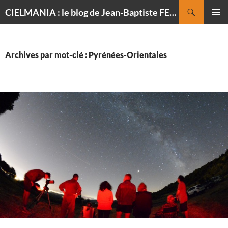
Recherche
CIELMANIA : le blog de Jean-Baptiste FELDMANN, photographe du ciel
ALLER
MENU
AU
PRINCI
CONTENU
Archives par mot-clé : Pyrénées-Orientales