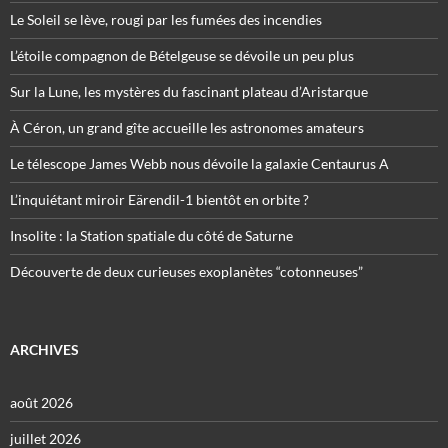
Le Soleil se lève, rougi par les fumées des incendies
L’étoile compagnon de Bételgeuse se dévoile un peu plus
Sur la Lune, les mystères du fascinant plateau d’Aristarque
À Céron, un grand gîte accueille les astronomes amateurs
Le télescope James Webb nous dévoile la galaxie Centaurus A
L’inquiétant miroir Eärendil-1 bientôt en orbite ?
Insolite : la Station spatiale du côté de Saturne
Découverte de deux curieuses exoplanètes “cotonneuses”
ARCHIVES
août 2026
juillet 2026