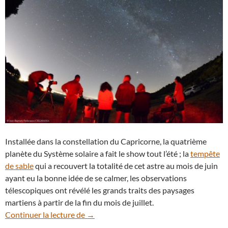
Installée dans la constellation du Capricorne, la quatrième
planète du Système solaire a fait le show tout l’été ; la
tempête
de sable
qui a recouvert la totalité de cet astre au mois de juin
ayant eu la bonne idée de se calmer, les observations
télescopiques ont révélé les grands traits des paysages
martiens à partir de la fin du mois de juillet.
Souvenirs d’été : Mars aux côtés de la Voi
Continuer la lecture de
→