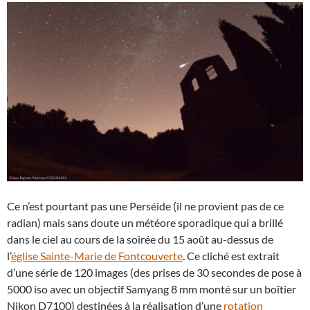
Ce n’est pourtant pas une Perséide (il ne provient pas de ce
radian) mais sans doute un météore sporadique qui a brillé
dans le ciel au cours de la soirée du 15 août au-dessus de
l’
église Sainte-Marie de Fontcouverte
. Ce cliché est extrait
d’une série de 120 images (des prises de 30 secondes de pose à
5000 iso avec un objectif Samyang 8 mm monté sur un boîtier
Nikon D7100) destinées à la réalisation d’une
rotation