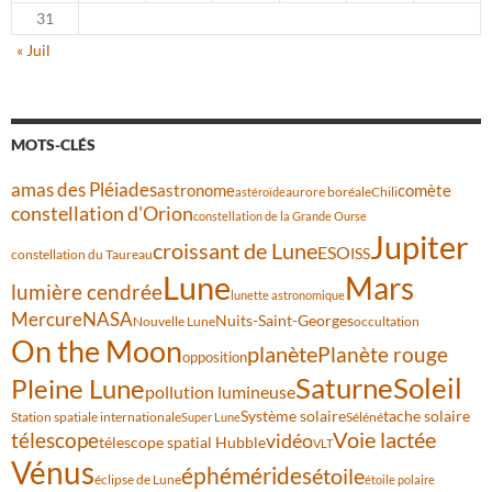
31
« Juil
MOTS-CLÉS
amas des Pléiades
comète
astronome
aurore boréale
astéroïde
Chili
constellation d'Orion
constellation de la Grande Ourse
Jupiter
croissant de Lune
ESO
ISS
constellation du Taureau
Lune
Mars
lumière cendrée
lunette astronomique
Mercure
NASA
Nuits-Saint-Georges
Nouvelle Lune
occultation
On the Moon
planète
Planète rouge
opposition
Saturne
Soleil
Pleine Lune
pollution lumineuse
Système solaire
tache solaire
Station spatiale internationale
Séléné
Super Lune
Voie lactée
télescope
vidéo
télescope spatial Hubble
VLT
Vénus
éphémérides
étoile
éclipse de Lune
étoile polaire