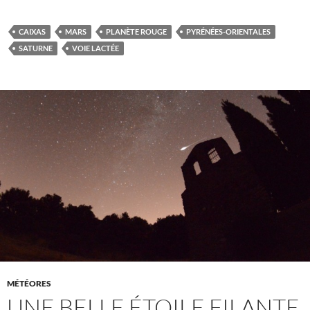
CAIXAS
MARS
PLANÈTE ROUGE
PYRÉNÉES-ORIENTALES
SATURNE
VOIE LACTÉE
MÉTÉORES
UNE BELLE ÉTOILE FILANTE