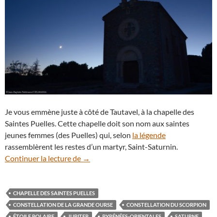
Je vous emmène juste à côté de Tautavel, à la chapelle des
Saintes Puelles. Cette chapelle doit son nom aux saintes
jeunes femmes (des Puelles) qui, selon
la légende
rassemblèrent les restes d’un martyr, Saint-Saturnin.
Une nuit d’été à la chapelle des Saintes P
Continuer la lecture de
→
CHAPELLE DES SAINTES PUELLES
CONSTELLATION DE LA GRANDE OURSE
CONSTELLATION DU SCORPION
ÉTOILE POLAIRE
JUPITER
PYRÉNÉES-ORIENTALES
SATURNE