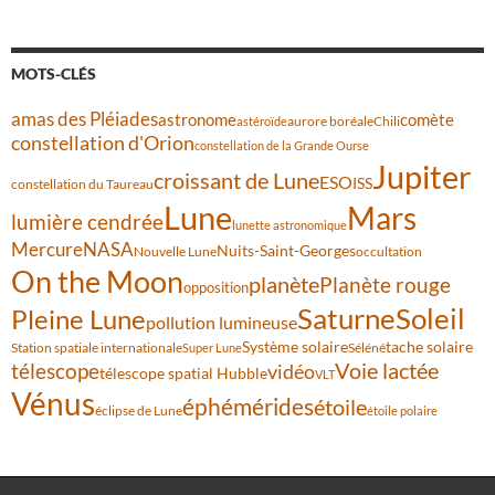
MOTS-CLÉS
amas des Pléiades
comète
astronome
aurore boréale
astéroïde
Chili
constellation d'Orion
constellation de la Grande Ourse
Jupiter
croissant de Lune
ESO
ISS
constellation du Taureau
Lune
Mars
lumière cendrée
lunette astronomique
Mercure
NASA
Nuits-Saint-Georges
Nouvelle Lune
occultation
On the Moon
planète
Planète rouge
opposition
Saturne
Soleil
Pleine Lune
pollution lumineuse
Système solaire
tache solaire
Station spatiale internationale
Séléné
Super Lune
Voie lactée
télescope
vidéo
télescope spatial Hubble
VLT
Vénus
éphémérides
étoile
éclipse de Lune
étoile polaire