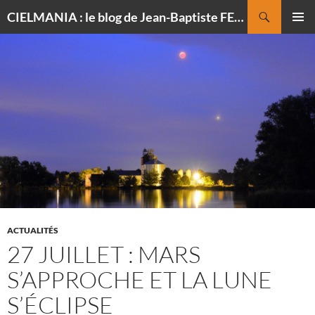
Recherche
CIELMANIA : le blog de Jean-Baptiste FELDMANN, photographe du ciel
ALLER
MENU
AU
PRINCI
CONTENU
ACTUALITÉS
27 JUILLET : MARS
S’APPROCHE ET LA LUNE
S’ÉCLIPSE