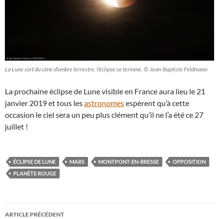
La Lune sort du cône d’ombre terrestre, l’éclipse se termine. © Jean-Baptiste Feldmann
La prochaine éclipse de Lune visible en France aura lieu le 21
janvier 2019 et tous les
astronomes
espèrent qu’à cette
occasion le ciel sera un peu plus clément qu’il ne l’a été ce 27
juillet !
ÉCLIPSE DE LUNE
MARS
MONTPONT-EN-BRESSE
OPPOSITION
PLANÈTE ROUGE
Navigation
ARTICLE PRÉCÉDENT