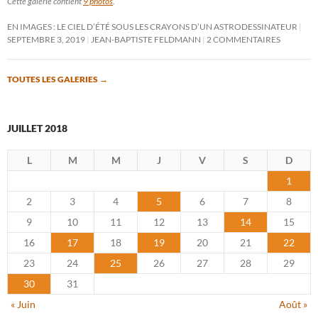
Cette galerie contient
9 photos
.
EN IMAGES : LE CIEL D’ÉTÉ SOUS LES CRAYONS D’UN ASTRODESSINATEUR
SEPTEMBRE 3, 2019
JEAN-BAPTISTE FELDMANN
2 COMMENTAIRES
TOUTES LES GALERIES
→
JUILLET 2018
L
M
M
J
V
S
D
1
2
3
4
5
6
7
8
9
10
11
12
13
14
15
16
17
18
19
20
21
22
23
24
25
26
27
28
29
30
31
« Juin
Août »