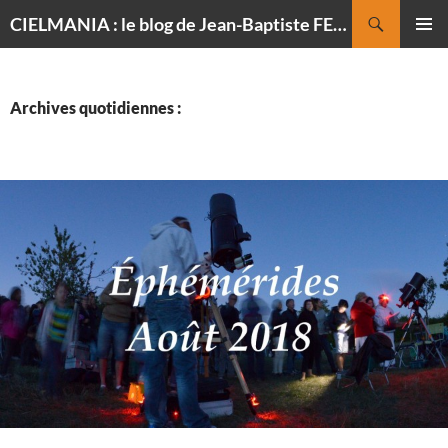
Recherche
CIELMANIA : le blog de Jean-Baptiste FELDMANN, photographe du ciel
ALLER
MENU
AU
PRINCI
CONTENU
Archives quotidiennes :