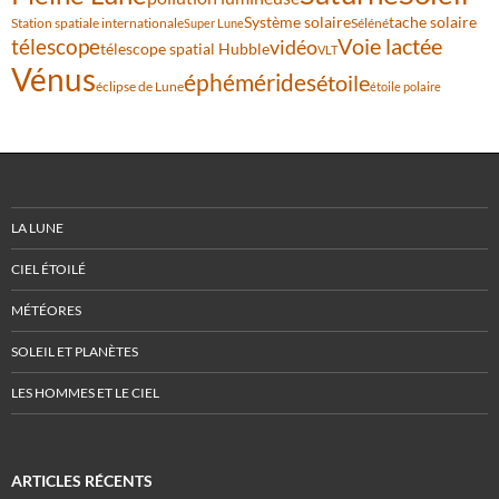
Système solaire
tache solaire
Station spatiale internationale
Séléné
Super Lune
Voie lactée
télescope
vidéo
télescope spatial Hubble
VLT
Vénus
éphémérides
étoile
éclipse de Lune
étoile polaire
LA LUNE
CIEL ÉTOILÉ
MÉTÉORES
SOLEIL ET PLANÈTES
LES HOMMES ET LE CIEL
ARTICLES RÉCENTS