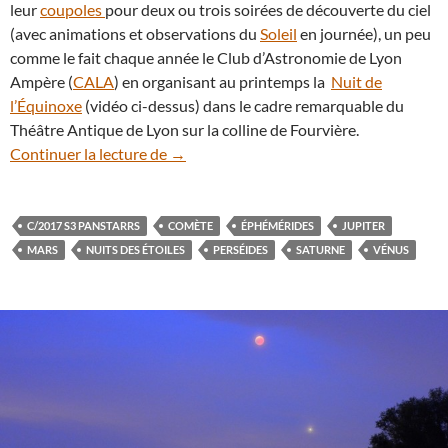
leur
coupoles
pour deux ou trois soirées de découverte du ciel
(avec animations et observations du
Soleil
en journée), un peu
comme le fait chaque année le Club d’Astronomie de Lyon
Ampère (
CALA
) en organisant au printemps la
Nuit de
l’Équinoxe
(vidéo ci-dessus) dans le cadre remarquable du
Théâtre Antique de Lyon sur la colline de Fourvière.
Que voir dans le ciel nocturne au mois d
Continuer la lecture de
→
C/2017 S3 PANSTARRS
COMÈTE
ÉPHÉMÉRIDES
JUPITER
MARS
NUITS DES ÉTOILES
PERSÉIDES
SATURNE
VÉNUS