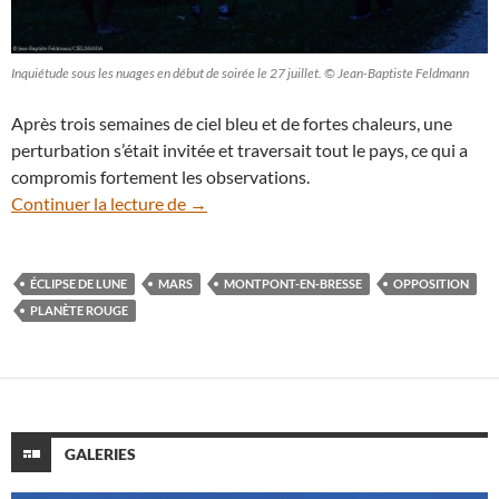
Inquiétude sous les nuages en début de soirée le 27 juillet. © Jean-Baptiste Feldmann
Après trois semaines de ciel bleu et de fortes chaleurs, une
perturbation s’était invitée et traversait tout le pays, ce qui a
compromis fortement les observations.
27 juillet : Mars s’approche et la Lune s’é
Continuer la lecture de
→
ÉCLIPSE DE LUNE
MARS
MONTPONT-EN-BRESSE
OPPOSITION
PLANÈTE ROUGE
GALERIES