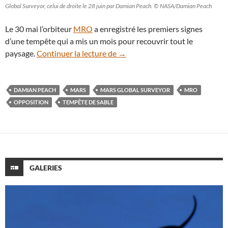
Global Surveyor, celui de droite le 28 juin par Damian Peach. © NASA/Damian Peach
Le 30 mai l’orbiteur
MRO
a enregistré les premiers signes
d’une tempête qui a mis un mois pour recouvrir tout le
Comment la tempête de sable a 
paysage.
Continuer la lecture de
→
DAMIAN PEACH
MARS
MARS GLOBAL SURVEYOR
MRO
OPPOSITION
TEMPÊTE DE SABLE
GALERIES