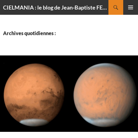
Recherche
CIELMANIA : le blog de Jean-Baptiste FELDMANN, photographe du ciel
ALLER
MENU
AU
PRINCI
CONTENU
Archives quotidiennes :