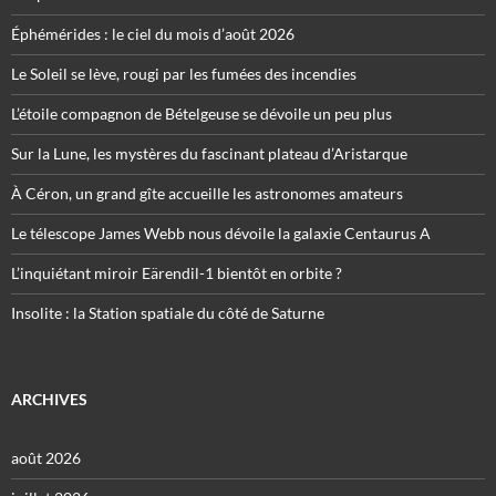
Éphémérides : le ciel du mois d’août 2026
Le Soleil se lève, rougi par les fumées des incendies
L’étoile compagnon de Bételgeuse se dévoile un peu plus
Sur la Lune, les mystères du fascinant plateau d’Aristarque
À Céron, un grand gîte accueille les astronomes amateurs
Le télescope James Webb nous dévoile la galaxie Centaurus A
L’inquiétant miroir Eärendil-1 bientôt en orbite ?
Insolite : la Station spatiale du côté de Saturne
ARCHIVES
août 2026