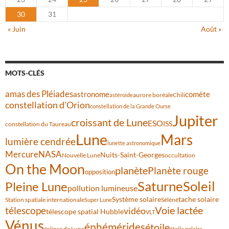
30
31
« Juin
Août »
MOTS-CLÉS
amas des Pléiades
comète
astronome
aurore boréale
astéroïde
Chili
constellation d'Orion
constellation de la Grande Ourse
Jupiter
croissant de Lune
ESO
ISS
constellation du Taureau
Lune
Mars
lumière cendrée
lunette astronomique
Mercure
NASA
Nuits-Saint-Georges
Nouvelle Lune
occultation
On the Moon
planète
Planète rouge
opposition
Saturne
Soleil
Pleine Lune
pollution lumineuse
Système solaire
tache solaire
Station spatiale internationale
Séléné
Super Lune
Voie lactée
télescope
vidéo
télescope spatial Hubble
VLT
Vénus
éphémérides
étoile
éclipse de Lune
étoile polaire