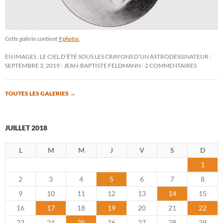
Cette galerie contient
9 photos
.
EN IMAGES : LE CIEL D’ÉTÉ SOUS LES CRAYONS D’UN ASTRODESSINATEUR
SEPTEMBRE 3, 2019
JEAN-BAPTISTE FELDMANN
2 COMMENTAIRES
TOUTES LES GALERIES
→
JUILLET 2018
L
M
M
J
V
S
D
1
2
3
4
5
6
7
8
9
10
11
12
13
14
15
16
17
18
19
20
21
22
23
24
25
26
27
28
29