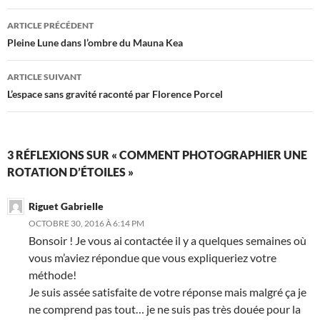
Navigation
ARTICLE PRÉCÉDENT
des
Pleine Lune dans l’ombre du Mauna Kea
articles
ARTICLE SUIVANT
L’espace sans gravité raconté par Florence Porcel
3 RÉFLEXIONS SUR « COMMENT PHOTOGRAPHIER UNE
ROTATION D’ÉTOILES »
Riguet Gabrielle
OCTOBRE 30, 2016 À 6:14 PM
Bonsoir ! Je vous ai contactée il y a quelques semaines où
vous m’aviez répondue que vous expliqueriez votre
méthode!
Je suis assée satisfaite de votre réponse mais malgré ça je
ne comprend pas tout… je ne suis pas très douée pour la