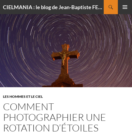
Recherche
CIELMANIA : le blog de Jean-Baptiste FELDMANN, photographe du ciel
ALLER
MENU
AU
PRINCI
CONTENU
LES HOMMES ET LE CIEL
COMMENT
PHOTOGRAPHIER UNE
ROTATION D’ÉTOILES