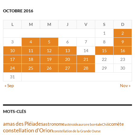
OCTOBRE 2016
L
M
M
J
V
S
D
1
2
3
4
5
6
7
8
9
10
11
12
13
14
15
16
17
18
19
20
21
22
23
24
25
26
27
28
29
30
31
« Sep
Nov »
MOTS-CLÉS
amas des Pléiades
comète
astronome
aurore boréale
astéroïde
Chili
constellation d'Orion
constellation de la Grande Ourse