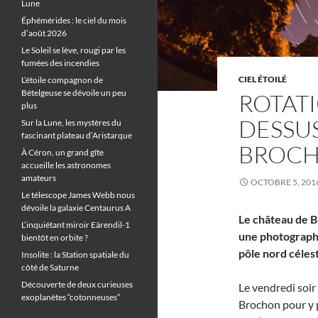
Lune
Éphémérides : le ciel du mois
d’août 2026
Le Soleil se lève, rougi par les
fumées des incendies
CIEL ÉTOILÉ
L’étoile compagnon de
Bételgeuse se dévoile un peu
ROTATI
plus
DESSU
Sur la Lune, les mystères du
fascinant plateau d’Aristarque
BROC
À Céron, un grand gîte
accueille les astronomes
amateurs
OCTOBRE 5, 201
Le télescope James Webb nous
dévoile la galaxie Centaurus A
Le château de B
L’inquiétant miroir Eärendil-1
une photographi
bientôt en orbite ?
pôle nord céles
Insolite : la Station spatiale du
côté de Saturne
Découverte de deux curieuses
Le vendredi soir
exoplanètes “cotonneuses”
Brochon pour y