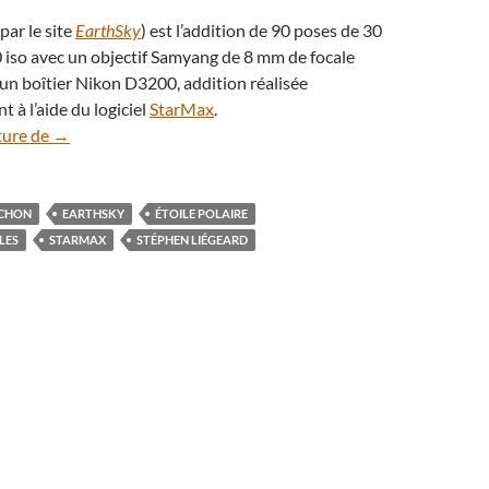
 par le site
EarthSky
) est l’addition de 90 poses de 30
 iso avec un objectif Samyang de 8 mm de focale
t un boîtier Nikon D3200, addition réalisée
à l’aide du logiciel
StarMax
.
Rotation d’étoiles au-dessus du château de Brochon
ture de
→
OCHON
EARTHSKY
ÉTOILE POLAIRE
LES
STARMAX
STÉPHEN LIÉGEARD