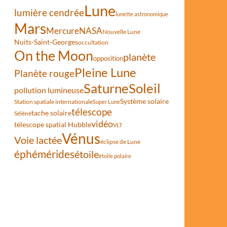
Lune
lumière cendrée
lunette astronomique
Mars
Mercure
NASA
Nouvelle Lune
Nuits-Saint-Georges
occultation
On the Moon
planète
opposition
Pleine Lune
Planète rouge
Saturne
Soleil
pollution lumineuse
Système solaire
Station spatiale internationale
Super Lune
télescope
tache solaire
Séléné
vidéo
télescope spatial Hubble
VLT
Vénus
Voie lactée
éclipse de Lune
éphémérides
étoile
étoile polaire