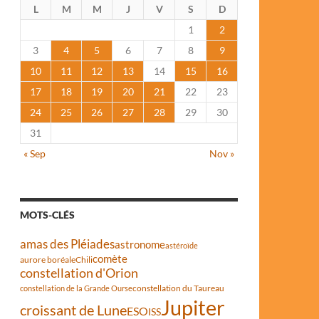
L
M
M
J
V
S
D
1
2
3
4
5
6
7
8
9
10
11
12
13
14
15
16
17
18
19
20
21
22
23
24
25
26
27
28
29
30
31
« Sep
Nov »
MOTS-CLÉS
amas des Pléiades
astronome
astéroïde
comète
aurore boréale
Chili
constellation d'Orion
constellation du Taureau
constellation de la Grande Ourse
Jupiter
croissant de Lune
ESO
ISS