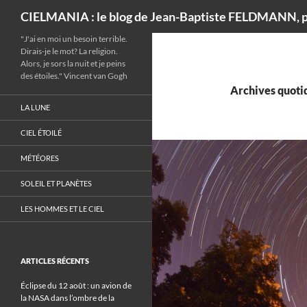
Recherche
CIELMANIA : le blog de Jean-Baptiste FELDMANN, p
"J'ai en moi un besoin terrible.
Dirais-je le mot? La religion.
Alors, je sors la nuit et je peins
des étoiles." Vincent van Gogh
Archives quotid
LA LUNE
CIEL ÉTOILÉ
MÉTÉORES
SOLEIL ET PLANÈTES
LES HOMMES ET LE CIEL
ARTICLES RÉCENTS
Éclipse du 12 août : un avion de
la NASA dans l’ombre de la