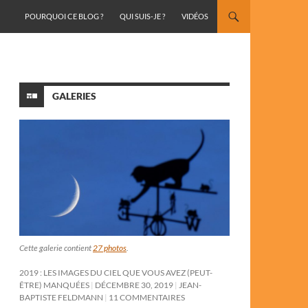
ALLER AU CONTENU
POURQUOI CE BLOG ?
QUI SUIS-JE ?
VIDÉOS
GALERIES
Cette galerie contient
27 photos
.
2019 : LES IMAGES DU CIEL QUE VOUS AVEZ (PEUT-
ÊTRE) MANQUÉES
DÉCEMBRE 30, 2019
JEAN-
BAPTISTE FELDMANN
11 COMMENTAIRES