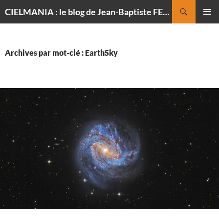
Recherche
CIELMANIA : le blog de Jean-Baptiste FELDMANN, photographe du ciel
ALLER
MENU
AU
PRINCI
CONTENU
Archives par mot-clé : EarthSky