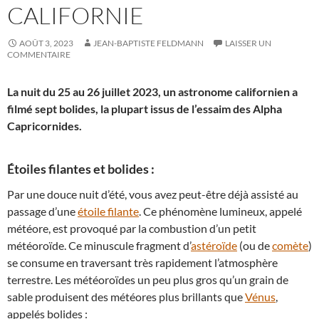
CALIFORNIE
AOÛT 3, 2023
JEAN-BAPTISTE FELDMANN
LAISSER UN
COMMENTAIRE
La nuit du 25 au 26 juillet 2023, un astronome californien a
filmé sept bolides, la plupart issus de l’essaim des Alpha
Capricornides.
Étoiles filantes et bolides :
Par une douce nuit d’été, vous avez peut-être déjà assisté au
passage d’une
étoile filante
. Ce phénomène lumineux, appelé
météore, est provoqué par la combustion d’un petit
météoroïde. Ce minuscule fragment d’
astéroïde
(ou de
comète
)
se consume en traversant très rapidement l’atmosphère
terrestre. Les météoroïdes un peu plus gros qu’un grain de
sable produisent des météores plus brillants que
Vénus
,
appelés bolides :