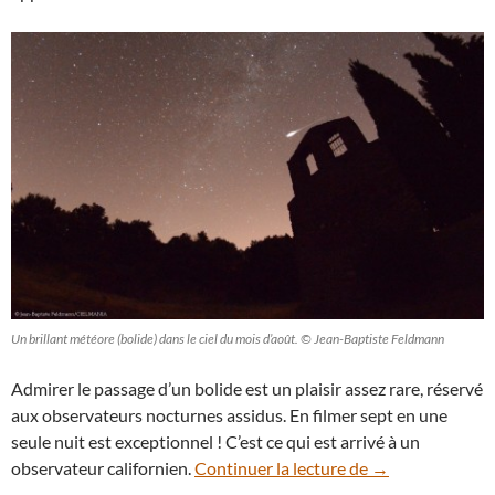
Un brillant météore (bolide) dans le ciel du mois d’août. © Jean-Baptiste Feldmann
Admirer le passage d’un bolide est un plaisir assez rare, réservé
aux observateurs nocturnes assidus. En filmer sept en une
seule nuit est exceptionnel ! C’est ce qui est arrivé à un
En vidéo : pluie 
observateur californien.
Continuer la lecture de
→