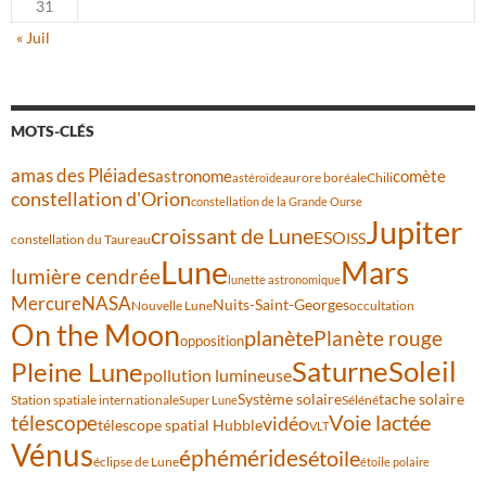
31
« Juil
MOTS-CLÉS
amas des Pléiades
comète
astronome
aurore boréale
astéroïde
Chili
constellation d'Orion
constellation de la Grande Ourse
Jupiter
croissant de Lune
ESO
ISS
constellation du Taureau
Lune
Mars
lumière cendrée
lunette astronomique
Mercure
NASA
Nuits-Saint-Georges
Nouvelle Lune
occultation
On the Moon
planète
Planète rouge
opposition
Saturne
Soleil
Pleine Lune
pollution lumineuse
Système solaire
tache solaire
Station spatiale internationale
Séléné
Super Lune
Voie lactée
télescope
vidéo
télescope spatial Hubble
VLT
Vénus
éphémérides
étoile
éclipse de Lune
étoile polaire