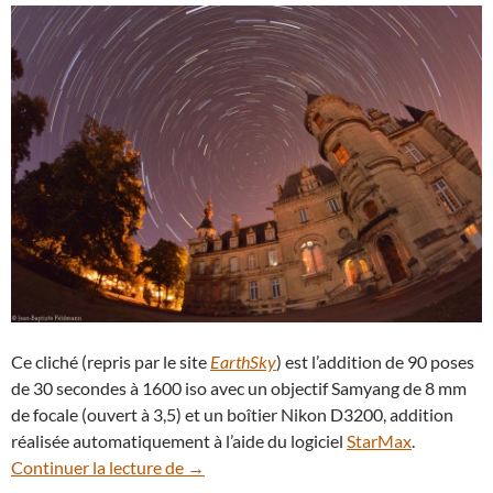
Ce cliché (repris par le site
EarthSky
) est l’addition de 90 poses
de 30 secondes à 1600 iso avec un objectif Samyang de 8 mm
de focale (ouvert à 3,5) et un boîtier Nikon D3200, addition
réalisée automatiquement à l’aide du logiciel
StarMax
.
Rotation d’étoiles au-dessus du château
Continuer la lecture de
→