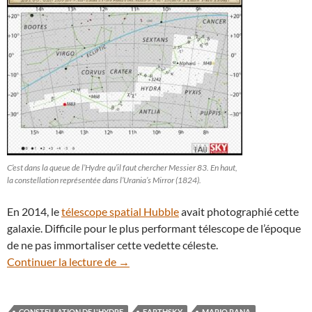
C’est dans la queue de l’Hydre qu’il faut chercher Messier 83. En haut,
la constellation représentée dans l’Urania’s Mirror (1824).
En 2014, le
télescope spatial Hubble
avait photographié cette
galaxie. Difficile pour le plus performant télescope de l’époque
de ne pas immortaliser cette vedette céleste.
Zoom sur Messier 83, la flamboyante gal
Continuer la lecture de
→
CONSTELLATION DE L'HYDRE
EARTHSKY
MARIO RANA