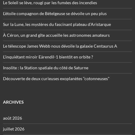
Le Soleil se lève, rougi par les fumées des incendies
L’étoile compagnon de Bételgeuse se dévoile un peu plus
Sur la Lune, les mystères du fascinant plateau d’Aristarque
À Céron, un grand gîte accueille les astronomes amateurs
Le télescope James Webb nous dévoile la galaxie Centaurus A
L’inquiétant miroir Eärendil-1 bientôt en orbite ?
Insolite : la Station spatiale du côté de Saturne
Découverte de deux curieuses exoplanètes “cotonneuses”
ARCHIVES
août 2026
juillet 2026