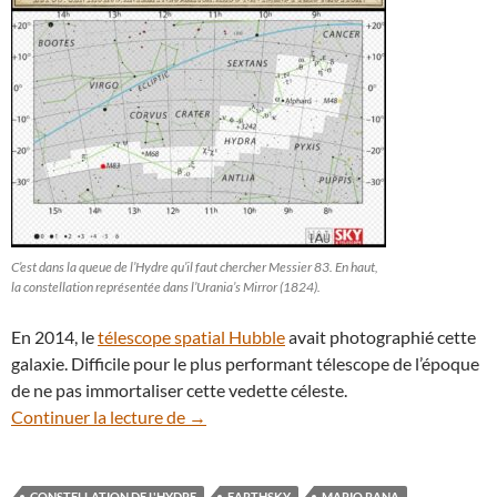
C’est dans la queue de l’Hydre qu’il faut chercher Messier 83. En haut,
la constellation représentée dans l’Urania’s Mirror (1824).
En 2014, le
télescope spatial Hubble
avait photographié cette
galaxie. Difficile pour le plus performant télescope de l’époque
de ne pas immortaliser cette vedette céleste.
Zoom sur Messier 83, la flamboyante gal
Continuer la lecture de
→
CONSTELLATION DE L'HYDRE
EARTHSKY
MARIO RANA