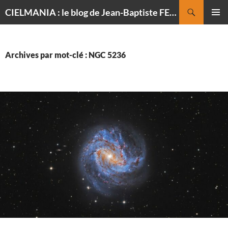
Recherche
CIELMANIA : le blog de Jean-Baptiste FELDMANN, photographe du ciel
ALLER
MENU
AU
PRINCI
CONTENU
Archives par mot-clé : NGC 5236