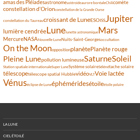
amas des Pléiades
comète
astronome
aurore boréale
astéroïde
Chili
constellation d'Orion
constellation de la Grande Ourse
Jupiter
croissant de Lune
ESO
ISS
constellation du Taureau
Lune
Mars
lumière cendrée
lunette astronomique
Mercure
NASA
Nuits-Saint-Georges
Nouvelle Lune
occultation
On the Moon
planète
Planète rouge
opposition
Saturne
Soleil
Pleine Lune
pollution lumineuse
Système solaire
tache solaire
Station spatiale internationale
Séléné
Super Lune
Voie lactée
télescope
vidéo
télescope spatial Hubble
VLT
Vénus
éphémérides
étoile
éclipse de Lune
étoile polaire
LA LUNE
CIEL ÉTOILÉ