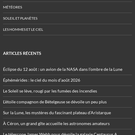
MÉTÉORES
SOLEIL ET PLANÈTES
LES HOMMES ET LE CIEL
ARTICLES RÉCENTS
Éclipse du 12 août : un avion de la NASA dans l’ombre de la Lune
Éphémérides : le ciel du mois d’août 2026
Le Soleil se lève, rougi par les fumées des incendies
L’étoile compagnon de Bételgeuse se dévoile un peu plus
Sur la Lune, les mystères du fascinant plateau d’Aristarque
À Céron, un grand gîte accueille les astronomes amateurs
Le télescope James Webb nous dévoile la galaxie Centaurus A