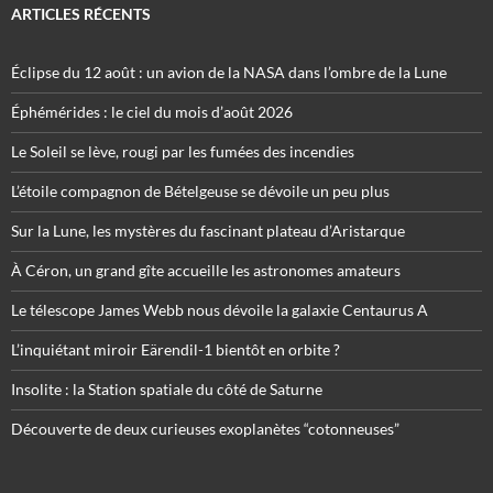
ARTICLES RÉCENTS
Éclipse du 12 août : un avion de la NASA dans l’ombre de la Lune
Éphémérides : le ciel du mois d’août 2026
Le Soleil se lève, rougi par les fumées des incendies
L’étoile compagnon de Bételgeuse se dévoile un peu plus
Sur la Lune, les mystères du fascinant plateau d’Aristarque
À Céron, un grand gîte accueille les astronomes amateurs
Le télescope James Webb nous dévoile la galaxie Centaurus A
L’inquiétant miroir Eärendil-1 bientôt en orbite ?
Insolite : la Station spatiale du côté de Saturne
Découverte de deux curieuses exoplanètes “cotonneuses”