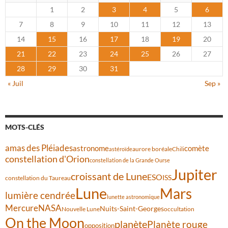
1
2
3
4
5
6
7
8
9
10
11
12
13
14
15
16
17
18
19
20
21
22
23
24
25
26
27
28
29
30
31
« Juil
Sep »
MOTS-CLÉS
amas des Pléiades
comète
astronome
aurore boréale
astéroïde
Chili
constellation d'Orion
constellation de la Grande Ourse
Jupiter
croissant de Lune
ESO
ISS
constellation du Taureau
Lune
Mars
lumière cendrée
lunette astronomique
Mercure
NASA
Nuits-Saint-Georges
Nouvelle Lune
occultation
On the Moon
planète
Planète rouge
opposition