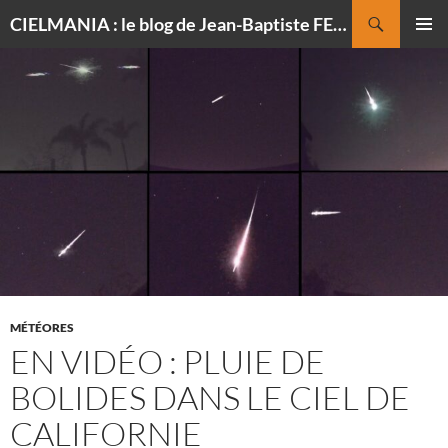
Recherche
CIELMANIA : le blog de Jean-Baptiste FELDMANN, photographe du ciel
ALLER
MENU
AU
PRINCI
CONTENU
MÉTÉORES
EN VIDÉO : PLUIE DE
BOLIDES DANS LE CIEL DE
CALIFORNIE