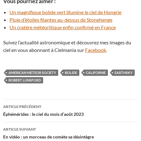
Vous pourriez aimer :
Un magnifique bolide vert illumine le ciel de Hongrie
Pluie d’étoiles filantes au-dessus de Stonehenge
Un cratère météoritique enfin confirmé en France
Suivez l’actualité astronomique et découvrez mes images du
ciel en vous abonnant à Cielmania sur
Facebook
.
AMERICAN METEOR SOCIETY
BOLIDE
CALIFORNIE
EARTHSKY
ROBERT LUNSFORD
Navigation
ARTICLE PRÉCÉDENT
des
Éphémérides : le ciel du mois d’août 2023
articles
ARTICLE SUIVANT
En vidéo : un morceau de comète se désintègre