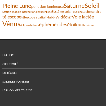
Saturne
Soleil
Pleine Lune
pollution lumineuse
Système solaire
tache solaire
Station spatiale internationale
Séléné
Super Lune
Voie lactée
télescope
vidéo
télescope spatial Hubble
VLT
Vénus
éphémérides
étoile
éclipse de Lune
étoile polaire
LA LUNE
CIEL ÉTOILÉ
MÉTÉORES
SOLEIL ET PLANÈTES
LES HOMMES ET LE CIEL