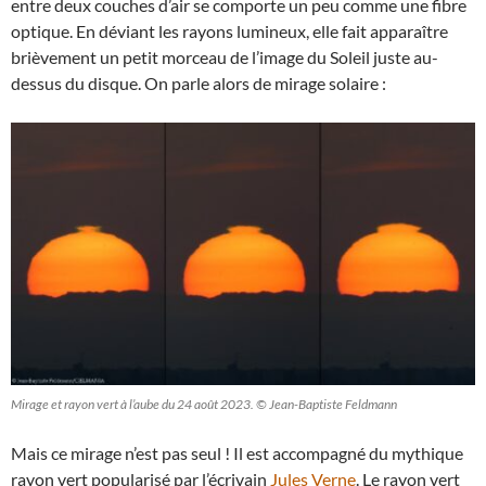
entre deux couches d’air se comporte un peu comme une fibre
optique. En déviant les rayons lumineux, elle fait apparaître
brièvement un petit morceau de l’image du Soleil juste au-
dessus du disque. On parle alors de mirage solaire :
Mirage et rayon vert à l’aube du 24 août 2023. © Jean-Baptiste Feldmann
Mais ce mirage n’est pas seul ! Il est accompagné du mythique
rayon vert popularisé par l’écrivain
Jules Verne
. Le rayon vert