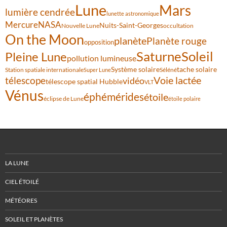
Lune
Mars
lumière cendrée
lunette astronomique
Mercure
NASA
Nuits-Saint-Georges
Nouvelle Lune
occultation
On the Moon
planète
Planète rouge
opposition
Saturne
Soleil
Pleine Lune
pollution lumineuse
Système solaire
tache solaire
Station spatiale internationale
Séléné
Super Lune
Voie lactée
télescope
vidéo
télescope spatial Hubble
VLT
Vénus
éphémérides
étoile
éclipse de Lune
étoile polaire
LA LUNE
CIEL ÉTOILÉ
MÉTÉORES
SOLEIL ET PLANÈTES