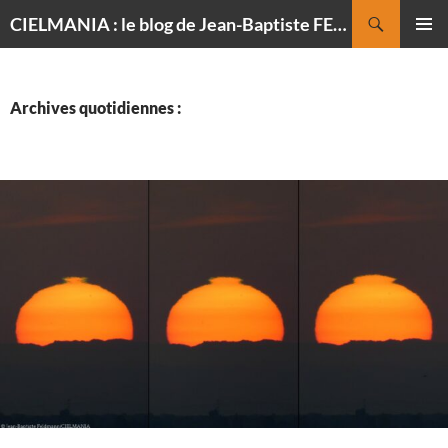
Recherche
CIELMANIA : le blog de Jean-Baptiste FELDMANN, photographe du ciel
ALLER
MENU
AU
PRINCI
CONTENU
Archives quotidiennes :