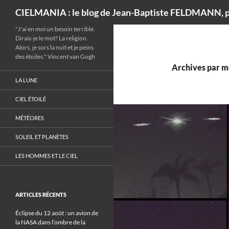
Recherche
CIELMANIA : le blog de Jean-Baptiste FELDMANN, p
"J'ai en moi un besoin terrible.
Dirais-je le mot? La religion.
Alors, je sors la nuit et je peins
des étoiles." Vincent van Gogh
Archives par mo
LA LUNE
CIEL ÉTOILÉ
MÉTÉORES
SOLEIL ET PLANÈTES
LES HOMMES ET LE CIEL
ARTICLES RÉCENTS
Éclipse du 12 août : un avion de
la NASA dans l’ombre de la