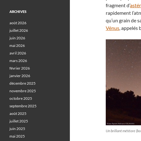
fragment d’
asté
ARCHIVES
rapidement l’at
qu’un grain de s
août 2026
Vénus
, appelés b
juillet 2026
juin 2026
mai 2026
avril 2026
mars 2026
février 2026
janvier 2026
décembre 2025
novembre 2025
octobre 2025
septembre 2025
août 2025
juillet 2025
juin 2025
Un brillant météore (bo
mai 2025