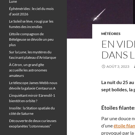
Lune
Éphémérides : le ciel du mois
d’août 2026
Le Soleil se lève, rougi par les
fumées des incendies
MÉTÉORES
L’étoile compagnon de
Bételgeuse se dévoile un peu
EN VID
plus
DANS L
Sur la Lune, les mystères du
fascinant plateau d’Aristarque
À Céron, un grand gîte
AOÛT 3, 2023
accueille les astronomes
amateurs
La nuit du 25 au
Le télescope James Webb nous
dévoile la galaxie Centaurus A
sept bolides, la
L’inquiétant miroir Eärendil-1
bientôt en orbite ?
Étoiles filante
Insolite : la Station spatiale du
côté de Saturne
Par une douce nu
Découverte de deux curieuses
d’une
étoile fila
exoplanètes “cotonneuses”
provoqué par la