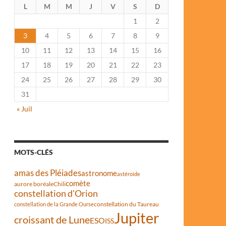
L
M
M
J
V
S
D
1
2
3
4
5
6
7
8
9
10
11
12
13
14
15
16
17
18
19
20
21
22
23
24
25
26
27
28
29
30
31
« Juil
MOTS-CLÉS
amas des Pléiades
astronome
astéroïde
comète
aurore boréale
Chili
constellation d'Orion
constellation du Taureau
constellation de la Grande Ourse
Jupiter
croissant de Lune
ESO
ISS