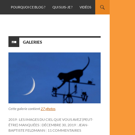
ALLER AU CONTENU
POURQUOI CE BLOG ?
QUI SUIS-JE ?
VIDÉOS
GALERIES
Cette galerie contient
27 photos
.
2019 : LES IMAGES DU CIEL QUE VOUS AVEZ (PEUT-
ÊTRE) MANQUÉES
DÉCEMBRE 30, 2019
JEAN-
BAPTISTE FELDMANN
11 COMMENTAIRES