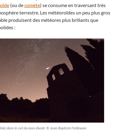
roïde
(ou de
comète
) se consume en traversant très
mosphère terrestre. Les météoroïdes un peu plus gros
able produisent des météores plus brillants que
olides :
lide) dans le ciel du mois d’août. © Jean-Baptiste Feldmann