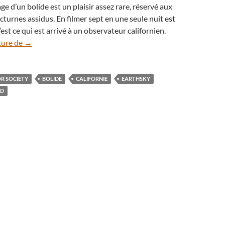
ge d’un bolide est un plaisir assez rare, réservé aux
turnes assidus. En filmer sept en une seule nuit est
est ce qui est arrivé à un observateur californien.
En vidéo : pluie de bolides dans le ciel de Californie
ture de
→
R SOCIETY
BOLIDE
CALIFORNIE
EARTHSKY
RD