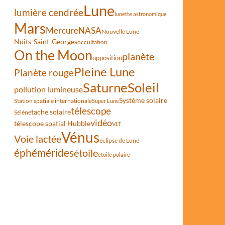
Lune
lumière cendrée
lunette astronomique
Mars
Mercure
NASA
Nouvelle Lune
Nuits-Saint-Georges
occultation
On the Moon
planète
opposition
Pleine Lune
Planète rouge
Saturne
Soleil
pollution lumineuse
Système solaire
Station spatiale internationale
Super Lune
télescope
tache solaire
Séléné
vidéo
télescope spatial Hubble
VLT
Vénus
Voie lactée
éclipse de Lune
éphémérides
étoile
étoile polaire