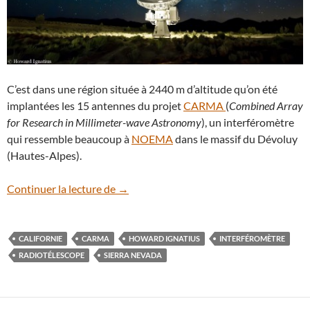
C’est dans une région située à 2440 m d’altitude qu’on été
implantées les 15 antennes du projet
CARMA
(
Combined Array
for Research in Millimeter-wave Astronomy
), un interféromètre
qui ressemble beaucoup à
NOEMA
dans le massif du Dévoluy
(Hautes-Alpes).
CARMA, un interféromètre dans la Sierr
Continuer la lecture de
→
CALIFORNIE
CARMA
HOWARD IGNATIUS
INTERFÉROMÈTRE
RADIOTÉLESCOPE
SIERRA NEVADA