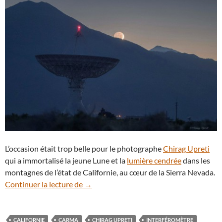
L’occasion était trop belle pour le photographe
Chirag Upreti
qui a immortalisé la jeune Lune et la
lumière cendrée
dans les
montagnes de l’état de Californie, au cœur de la Sierra Nevada.
Lumière cendrée derrière l’interféromè
Continuer la lecture de
→
CALIFORNIE
CARMA
CHIRAG UPRETI
INTERFÉROMÈTRE