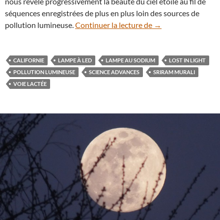
nous révèle progressivement la beauté du ciel étoilé au fil de
séquences enregistrées de plus en plus loin des sources de
En vidéo : Lost in Li
pollution lumineuse.
Continuer la lecture de
→
CALIFORNIE
LAMPE À LED
LAMPE AU SODIUM
LOST IN LIGHT
POLLUTION LUMINEUSE
SCIENCE ADVANCES
SRIRAM MURALI
VOIE LACTÉE