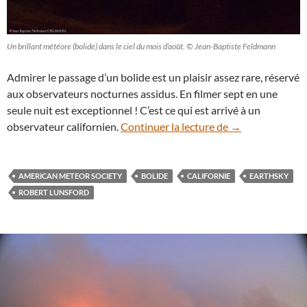
Un brillant météore (bolide) dans le ciel du mois d’août. © Jean-Baptiste Feldmann
Admirer le passage d’un bolide est un plaisir assez rare, réservé
aux observateurs nocturnes assidus. En filmer sept en une
seule nuit est exceptionnel ! C’est ce qui est arrivé à un
En vidéo : pluie 
observateur californien.
Continuer la lecture de
→
AMERICAN METEOR SOCIETY
BOLIDE
CALIFORNIE
EARTHSKY
ROBERT LUNSFORD