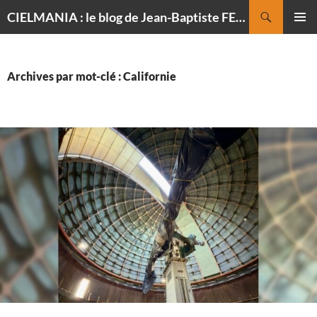
Recherche
CIELMANIA : le blog de Jean-Baptiste FELDMANN, photographe du ciel
ALLER
MENU
AU
PRINCI
CONTENU
Archives par mot-clé : Californie