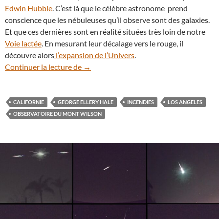
Edwin Hubble
. C’est là que le célèbre astronome prend
conscience que les nébuleuses qu’il observe sont des galaxies.
Et que ces dernières sont en réalité situées très loin de notre
Voie lactée
. En mesurant leur décalage vers le rouge, il
découvre alors
l’expansion de l’Univers
.
Après les incendies, les cendres s’invite
Continuer la lecture de
→
CALIFORNIE
GEORGE ELLERY HALE
INCENDIES
LOS ANGELES
OBSERVATOIRE DU MONT WILSON