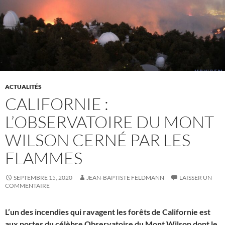
ACTUALITÉS
CALIFORNIE :
L’OBSERVATOIRE DU MONT
WILSON CERNÉ PAR LES
FLAMMES
SEPTEMBRE 15, 2020
JEAN-BAPTISTE FELDMANN
LAISSER UN
COMMENTAIRE
L’un des incendies qui ravagent les forêts de Californie est
aux portes du célèbre Observatoire du Mont Wilson dont le