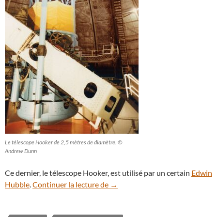
Le télescope Hooker de 2,5 mètres de diamètre. ©
Andrew Dunn
Ce dernier, le télescope Hooker, est utilisé par un certain
Edwin
Californie : l’Observatoire du M
Hubble
.
Continuer la lecture de
→