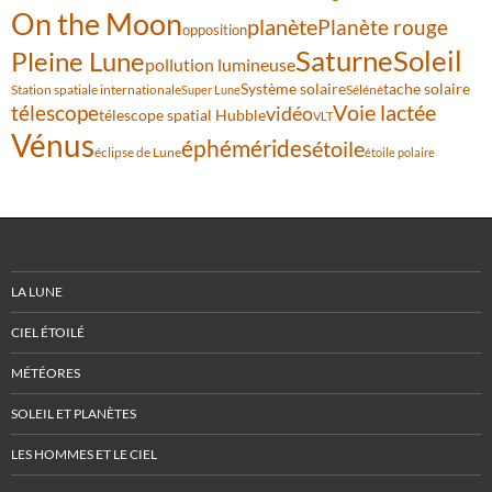
On the Moon
planète
Planète rouge
opposition
Saturne
Soleil
Pleine Lune
pollution lumineuse
Système solaire
tache solaire
Station spatiale internationale
Séléné
Super Lune
Voie lactée
télescope
vidéo
télescope spatial Hubble
VLT
Vénus
éphémérides
étoile
éclipse de Lune
étoile polaire
LA LUNE
CIEL ÉTOILÉ
MÉTÉORES
SOLEIL ET PLANÈTES
LES HOMMES ET LE CIEL