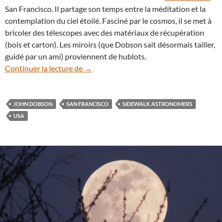
San Francisco. Il partage son temps entre la méditation et la
contemplation du ciel étoilé. Fasciné par le cosmos, il se met à
bricoler des télescopes avec des matériaux de récupération
(bois et carton). Les miroirs (que Dobson sait désormais tailler,
guidé par un ami) proviennent de hublots.
John Dobson, une certaine idée de l’ast
Continuer la lecture de
→
JOHN DOBSON
SAN FRANCISCO
SIDEWALK ASTRONOMERS
USA