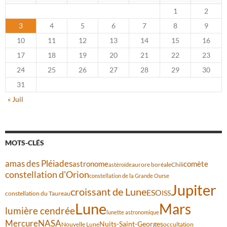
1
2
3
4
5
6
7
8
9
10
11
12
13
14
15
16
17
18
19
20
21
22
23
24
25
26
27
28
29
30
31
« Juil
MOTS-CLÉS
amas des Pléiades
comète
astronome
aurore boréale
astéroïde
Chili
constellation d'Orion
constellation de la Grande Ourse
Jupiter
croissant de Lune
ESO
ISS
constellation du Taureau
Lune
Mars
lumière cendrée
lunette astronomique
Mercure
NASA
Nuits-Saint-Georges
Nouvelle Lune
occultation