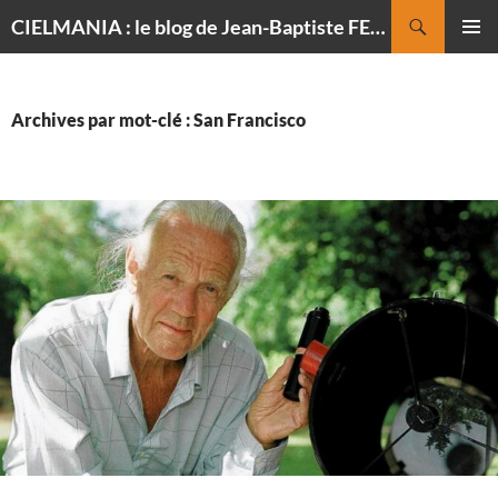
Recherche
CIELMANIA : le blog de Jean-Baptiste FELDMANN, photographe du ciel
ALLER
MENU
AU
PRINCI
CONTENU
Archives par mot-clé : San Francisco