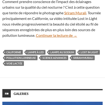
Comment prendre conscience de l’impact des éclairages
urbains sur la qualité du ciel nocturne ? C’est à cette question
que tente de répondre le photographe
Sriram Murali
. Tournée
principalement en Californie, sa vidéo intitulée Lost in Light
nous révèle progressivement la beauté du ciel étoilé au fil de
séquences enregistrées de plus en plus loin des sources de
En vidéo : Lost in Li
pollution lumineuse.
Continuer la lecture de
→
CALIFORNIE
LAMPE À LED
LAMPE AU SODIUM
LOST IN LIGHT
POLLUTION LUMINEUSE
SCIENCE ADVANCES
SRIRAM MURALI
VOIE LACTÉE
GALERIES