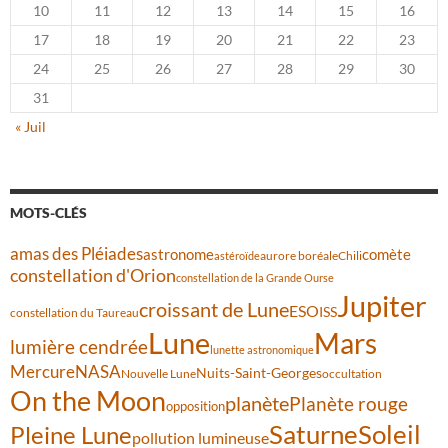
10
11
12
13
14
15
16
17
18
19
20
21
22
23
24
25
26
27
28
29
30
31
« Juil
MOTS-CLÉS
amas des Pléiades
comète
astronome
aurore boréale
astéroïde
Chili
constellation d'Orion
constellation de la Grande Ourse
Jupiter
croissant de Lune
ESO
ISS
constellation du Taureau
Lune
Mars
lumière cendrée
lunette astronomique
Mercure
NASA
Nuits-Saint-Georges
Nouvelle Lune
occultation
On the Moon
planète
Planète rouge
opposition
Saturne
Soleil
Pleine Lune
pollution lumineuse