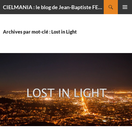
Recherche
CIELMANIA : le blog de Jean-Baptiste FELDMANN, photographe du ciel
ALLER
MENU
AU
PRINCI
CONTENU
Archives par mot-clé : Lost in Light