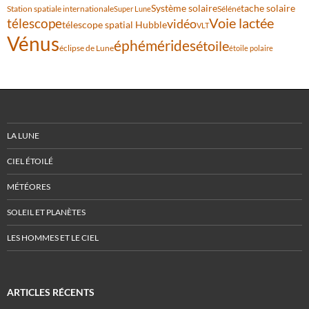
Système solaire
tache solaire
Station spatiale internationale
Séléné
Super Lune
Voie lactée
télescope
vidéo
télescope spatial Hubble
VLT
Vénus
éphémérides
étoile
éclipse de Lune
étoile polaire
LA LUNE
CIEL ÉTOILÉ
MÉTÉORES
SOLEIL ET PLANÈTES
LES HOMMES ET LE CIEL
ARTICLES RÉCENTS