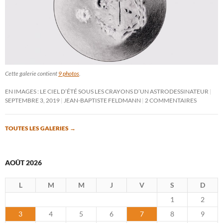
Cette galerie contient
9 photos
.
EN IMAGES : LE CIEL D’ÉTÉ SOUS LES CRAYONS D’UN ASTRODESSINATEUR
SEPTEMBRE 3, 2019
JEAN-BAPTISTE FELDMANN
2 COMMENTAIRES
TOUTES LES GALERIES
→
AOÛT 2026
L
M
M
J
V
S
D
1
2
3
4
5
6
7
8
9