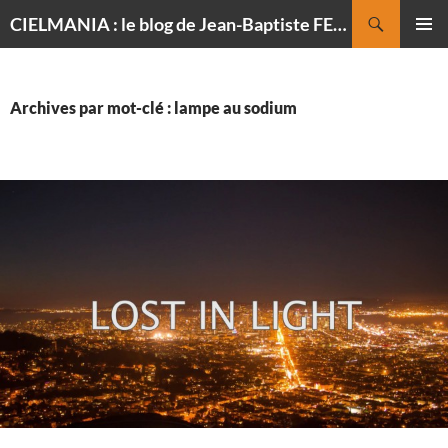
Recherche
CIELMANIA : le blog de Jean-Baptiste FELDMANN, photographe du ciel
ALLER
MENU
AU
PRINCI
CONTENU
Archives par mot-clé : lampe au sodium