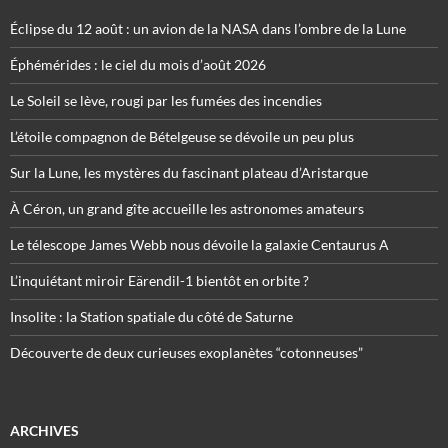
Éclipse du 12 août : un avion de la NASA dans l’ombre de la Lune
Éphémérides : le ciel du mois d’août 2026
Le Soleil se lève, rougi par les fumées des incendies
L’étoile compagnon de Bételgeuse se dévoile un peu plus
Sur la Lune, les mystères du fascinant plateau d’Aristarque
À Céron, un grand gîte accueille les astronomes amateurs
Le télescope James Webb nous dévoile la galaxie Centaurus A
L’inquiétant miroir Eärendil-1 bientôt en orbite ?
Insolite : la Station spatiale du côté de Saturne
Découverte de deux curieuses exoplanètes “cotonneuses”
ARCHIVES