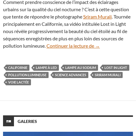
Comment prendre conscience de l’impact des éclairages
urbains sur la qualité du ciel nocturne ? C’est à cette question
que tente de répondre le photographe
Sriram Murali
. Tournée
principalement en Californie, sa vidéo intitulée Lost in Light
nous révèle progressivement la beauté du ciel étoilé au fil de
séquences enregistrées de plus en plus loin des sources de
En vidéo : Lost in Li
pollution lumineuse.
Continuer la lecture de
→
CALIFORNIE
LAMPE À LED
LAMPE AU SODIUM
LOST IN LIGHT
POLLUTION LUMINEUSE
SCIENCE ADVANCES
SRIRAM MURALI
VOIE LACTÉE
GALERIES