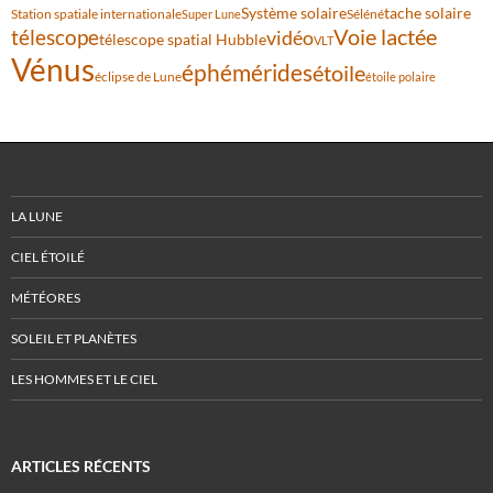
Système solaire
tache solaire
Station spatiale internationale
Séléné
Super Lune
Voie lactée
télescope
vidéo
télescope spatial Hubble
VLT
Vénus
éphémérides
étoile
éclipse de Lune
étoile polaire
LA LUNE
CIEL ÉTOILÉ
MÉTÉORES
SOLEIL ET PLANÈTES
LES HOMMES ET LE CIEL
ARTICLES RÉCENTS