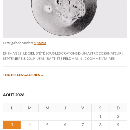
Cette galerie contient
9 photos
.
EN IMAGES : LE CIEL D’ÉTÉ SOUS LES CRAYONS D’UN ASTRODESSINATEUR
SEPTEMBRE 3, 2019
JEAN-BAPTISTE FELDMANN
2 COMMENTAIRES
TOUTES LES GALERIES
→
AOÛT 2026
L
M
M
J
V
S
D
1
2
3
4
5
6
7
8
9