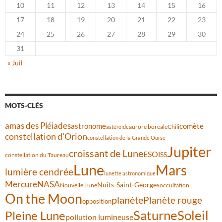
10
11
12
13
14
15
16
17
18
19
20
21
22
23
24
25
26
27
28
29
30
31
« Juil
MOTS-CLÉS
amas des Pléiades
comète
astronome
aurore boréale
astéroïde
Chili
constellation d'Orion
constellation de la Grande Ourse
Jupiter
croissant de Lune
ESO
ISS
constellation du Taureau
Lune
Mars
lumière cendrée
lunette astronomique
Mercure
NASA
Nuits-Saint-Georges
Nouvelle Lune
occultation
On the Moon
planète
Planète rouge
opposition
Saturne
Soleil
Pleine Lune
pollution lumineuse