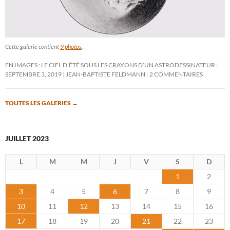
Cette galerie contient
9 photos
.
EN IMAGES : LE CIEL D’ÉTÉ SOUS LES CRAYONS D’UN ASTRODESSINATEUR
SEPTEMBRE 3, 2019
JEAN-BAPTISTE FELDMANN
2 COMMENTAIRES
TOUTES LES GALERIES
→
JUILLET 2023
L
M
M
J
V
S
D
1
2
3
4
5
6
7
8
9
10
11
12
13
14
15
16
17
18
19
20
21
22
23