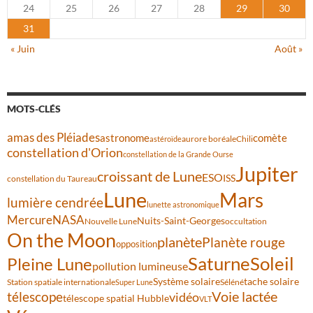
24
25
26
27
28
29
30
31
« Juin
Août »
MOTS-CLÉS
amas des Pléiades
comète
astronome
aurore boréale
astéroïde
Chili
constellation d'Orion
constellation de la Grande Ourse
Jupiter
croissant de Lune
ESO
ISS
constellation du Taureau
Lune
Mars
lumière cendrée
lunette astronomique
Mercure
NASA
Nuits-Saint-Georges
Nouvelle Lune
occultation
On the Moon
planète
Planète rouge
opposition
Saturne
Soleil
Pleine Lune
pollution lumineuse
Système solaire
tache solaire
Station spatiale internationale
Séléné
Super Lune
Voie lactée
télescope
vidéo
télescope spatial Hubble
VLT