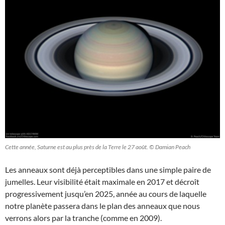
Cette année, Saturne est au plus près de la Terre le 27 août. © Damian Peach
Les anneaux sont déjà perceptibles dans une simple paire de
jumelles. Leur visibilité était maximale en 2017 et décroît
progressivement jusqu’en 2025, année au cours de laquelle
notre planète passera dans le plan des anneaux que nous
verrons alors par la tranche (comme en 2009).