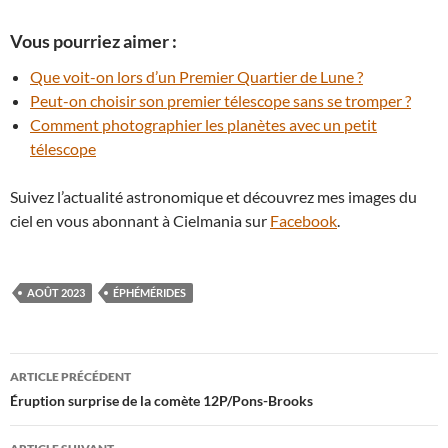
Vous pourriez aimer :
Que voit-on lors d’un Premier Quartier de Lune ?
Peut-on choisir son premier télescope sans se tromper ?
Comment photographier les planètes avec un petit
télescope
Suivez l’actualité astronomique et découvrez mes images du
ciel en vous abonnant à Cielmania sur
Facebook
.
AOÛT 2023
ÉPHÉMÉRIDES
Navigation
ARTICLE PRÉCÉDENT
des
Éruption surprise de la comète 12P/Pons-Brooks
articles