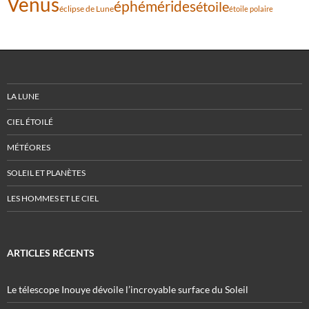
Vénus
éphémérides
étoile
éclipse de Lune
étoile polaire
LA LUNE
CIEL ÉTOILÉ
MÉTÉORES
SOLEIL ET PLANÈTES
LES HOMMES ET LE CIEL
ARTICLES RÉCENTS
Le télescope Inouye dévoile l’incroyable surface du Soleil