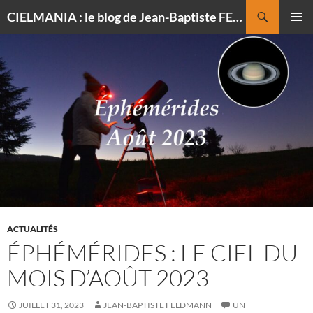
Recherche
CIELMANIA : le blog de Jean-Baptiste FELDMANN, photographe du ciel
ALLER
MENU
AU
PRINCI
CONTENU
ACTUALITÉS
ÉPHÉMÉRIDES : LE CIEL DU
MOIS D’AOÛT 2023
JUILLET 31, 2023
JEAN-BAPTISTE FELDMANN
UN