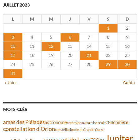
JUILLET 2023
L
M
M
J
V
S
D
1
2
3
4
5
6
7
8
9
10
11
12
13
14
15
16
17
18
19
20
21
22
23
24
25
26
27
28
29
30
31
« Juin
Août »
MOTS-CLÉS
amas des Pléiades
comète
astronome
aurore boréale
astéroïde
Chili
constellation d'Orion
constellation de la Grande Ourse
Jupiter
croissant de Lune
ESO