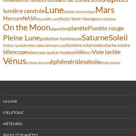
ISS
constellation du Taureau
Lune
Mars
lumière cendrée
lunette astronomique
Mercure
NASA
Nuits-Saint-Georges
Nouvelle Lune
occultation
On the Moon
planète
Planète rouge
opposition
Saturne
Soleil
Pleine Lune
pollution lumineuse
Système solaire
tache solaire
Station spatiale internationale
Séléné
Super Lune
Voie lactée
télescope
vidéo
télescope spatial Hubble
VLT
Vénus
éphémérides
étoile
éclipse de Lune
étoile polaire
LA LUNE
CIEL ÉTOILÉ
MÉTÉORES
SOLEIL ET PLANÈTES