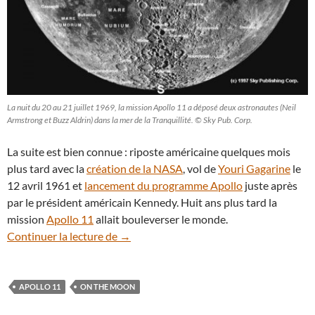
La nuit du 20 au 21 juillet 1969, la mission Apollo 11 a déposé deux astronautes (Neil
Armstrong et Buzz Aldrin) dans la mer de la Tranquillité. © Sky Pub. Corp.
La suite est bien connue : riposte américaine quelques mois
plus tard avec la
création de la NASA
, vol de
Youri Gagarine
le
12 avril 1961 et
lancement du programme Apollo
juste après
par le président américain Kennedy. Huit ans plus tard la
mission
Apollo 11
allait bouleverser le monde.
Un croissant de Lune pour l’anniversaire
Continuer la lecture de
→
APOLLO 11
ON THE MOON