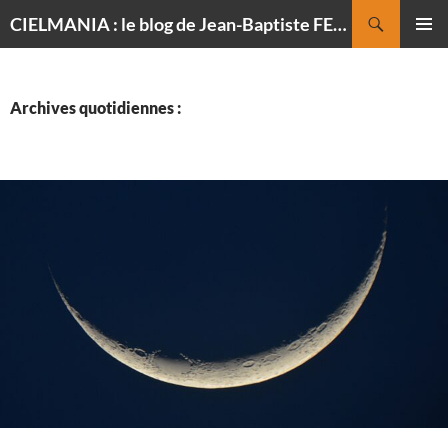
Recherche
CIELMANIA : le blog de Jean-Baptiste FELDMANN, photographe du ciel
ALLER
MENU
AU
PRINCI
CONTENU
Archives quotidiennes :