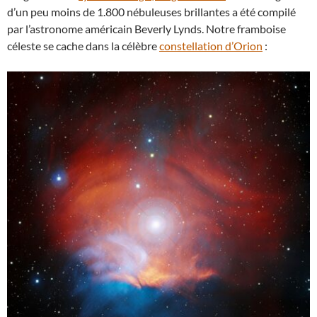
d’un peu moins de 1.800 nébuleuses brillantes a été compilé
par l’astronome américain Beverly Lynds. Notre framboise
céleste se cache dans la célèbre
constellation d’Orion
: