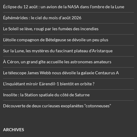
Éclipse du 12 août : un avion de la NASA dans l’ombre de la Lune
Éphémérides : le ciel du mois d’août 2026
Le Soleil se lève, rougi par les fumées des incendies
L’étoile compagnon de Bételgeuse se dévoile un peu plus
Sur la Lune, les mystères du fascinant plateau d’Aristarque
À Céron, un grand gîte accueille les astronomes amateurs
Le télescope James Webb nous dévoile la galaxie Centaurus A
L’inquiétant miroir Eärendil-1 bientôt en orbite ?
Insolite : la Station spatiale du côté de Saturne
Découverte de deux curieuses exoplanètes “cotonneuses”
ARCHIVES