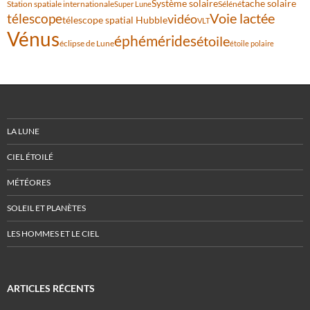
Système solaire
tache solaire
Station spatiale internationale
Séléné
Super Lune
Voie lactée
télescope
vidéo
télescope spatial Hubble
VLT
Vénus
éphémérides
étoile
éclipse de Lune
étoile polaire
LA LUNE
CIEL ÉTOILÉ
MÉTÉORES
SOLEIL ET PLANÈTES
LES HOMMES ET LE CIEL
ARTICLES RÉCENTS