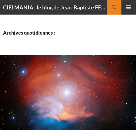
Recherche
CIELMANIA : le blog de Jean-Baptiste FELDMANN, photographe du ciel
ALLER
MENU
AU
PRINCI
CONTENU
Archives quotidiennes :