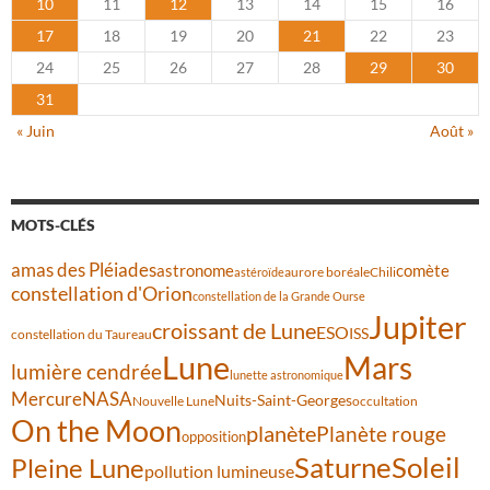
10
11
12
13
14
15
16
17
18
19
20
21
22
23
24
25
26
27
28
29
30
31
« Juin
Août »
MOTS-CLÉS
amas des Pléiades
comète
astronome
aurore boréale
astéroïde
Chili
constellation d'Orion
constellation de la Grande Ourse
Jupiter
croissant de Lune
ESO
ISS
constellation du Taureau
Lune
Mars
lumière cendrée
lunette astronomique
Mercure
NASA
Nuits-Saint-Georges
Nouvelle Lune
occultation
On the Moon
planète
Planète rouge
opposition
Saturne
Soleil
Pleine Lune
pollution lumineuse