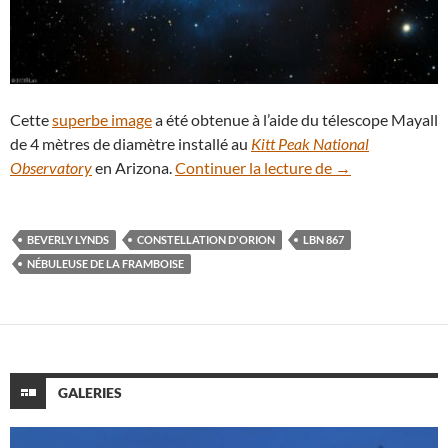
Cette
superbe image
a été obtenue à l’aide du télescope Mayall
de 4 mètres de diamètre installé au
Kitt Peak National
Féérie colorée d
Observatory
en Arizona.
Continuer la lecture de
→
BEVERLY LYNDS
CONSTELLATION D'ORION
LBN 867
NÉBULEUSE DE LA FRAMBOISE
GALERIES