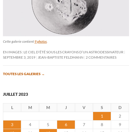
Cette galerie contient
9 photos
.
EN IMAGES : LE CIEL D’ÉTÉ SOUS LES CRAYONS D’UN ASTRODESSINATEUR
SEPTEMBRE 3, 2019
JEAN-BAPTISTE FELDMANN
2 COMMENTAIRES
TOUTES LES GALERIES
→
JUILLET 2023
L
M
M
J
V
S
D
1
2
3
4
5
6
7
8
9