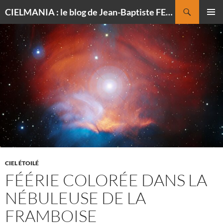
Recherche
CIELMANIA : le blog de Jean-Baptiste FELDMANN, photographe du ciel
ALLER
MENU
AU
PRINCI
CONTENU
CIEL ÉTOILÉ
FÉÉRIE COLORÉE DANS LA
NÉBULEUSE DE LA
FRAMBOISE