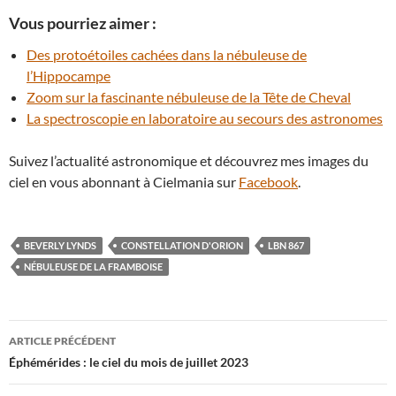
Vous pourriez aimer :
Des protoétoiles cachées dans la nébuleuse de
l’Hippocampe
Zoom sur la fascinante nébuleuse de la Tête de Cheval
La spectroscopie en laboratoire au secours des astronomes
Suivez l’actualité astronomique et découvrez mes images du
ciel en vous abonnant à Cielmania sur
Facebook
.
BEVERLY LYNDS
CONSTELLATION D'ORION
LBN 867
NÉBULEUSE DE LA FRAMBOISE
Navigation
ARTICLE PRÉCÉDENT
des
Éphémérides : le ciel du mois de juillet 2023