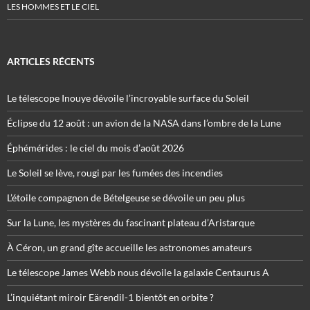
LES HOMMES ET LE CIEL
ARTICLES RÉCENTS
Le télescope Inouye dévoile l’incroyable surface du Soleil
Éclipse du 12 août : un avion de la NASA dans l’ombre de la Lune
Éphémérides : le ciel du mois d’août 2026
Le Soleil se lève, rougi par les fumées des incendies
L’étoile compagnon de Bételgeuse se dévoile un peu plus
Sur la Lune, les mystères du fascinant plateau d’Aristarque
À Céron, un grand gîte accueille les astronomes amateurs
Le télescope James Webb nous dévoile la galaxie Centaurus A
L’inquiétant miroir Eärendil-1 bientôt en orbite ?