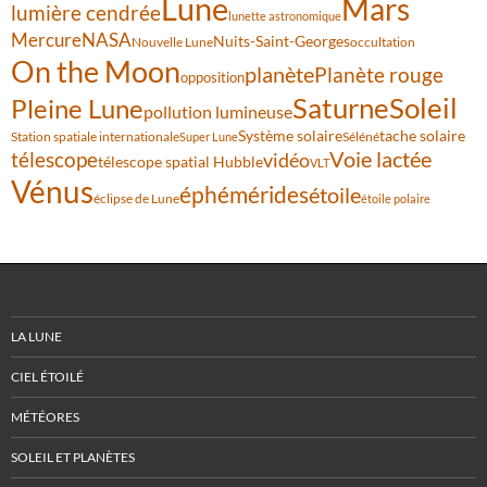
Lune
Mars
lumière cendrée
lunette astronomique
Mercure
NASA
Nuits-Saint-Georges
Nouvelle Lune
occultation
On the Moon
planète
Planète rouge
opposition
Saturne
Soleil
Pleine Lune
pollution lumineuse
Système solaire
tache solaire
Station spatiale internationale
Séléné
Super Lune
Voie lactée
télescope
vidéo
télescope spatial Hubble
VLT
Vénus
éphémérides
étoile
éclipse de Lune
étoile polaire
LA LUNE
CIEL ÉTOILÉ
MÉTÉORES
SOLEIL ET PLANÈTES