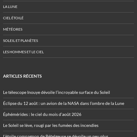
LA LUNE
CIEL ÉTOILÉ
MÉTÉORES
SOLEIL ET PLANÈTES
LES HOMMES ET LE CIEL
ARTICLES RÉCENTS
Le télescope Inouye dévoile l’incroyable surface du Soleil
Éclipse du 12 août : un avion de la NASA dans l’ombre de la Lune
Éphémérides : le ciel du mois d’août 2026
Le Soleil se lève, rougi par les fumées des incendies
L’étoile compagnon de Bételgeuse se dévoile un peu plus