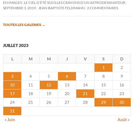
EN IMAGES : LE CIEL D’ÉTÉ SOUS LES CRAYONS D’UN ASTRODESSINATEUR
SEPTEMBRE 3, 2019
JEAN-BAPTISTE FELDMANN
2 COMMENTAIRES
TOUTES LES GALERIES
→
JUILLET 2023
L
M
M
J
V
S
D
1
2
3
4
5
6
7
8
9
10
11
12
13
14
15
16
17
18
19
20
21
22
23
24
25
26
27
28
29
30
31
« Juin
Août »