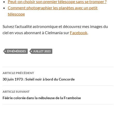
Peut-on choisir son premier télescope sans se tromper ?
Comment photographier les planètes avec un petit
télescope
Suivez l’actualité astronomique et découvrez mes images du
ciel en vous abonnant à Cielmania sur
Facebook
.
ÉPHÉMÉRIDES
JUILLET 2023
Navigation
ARTICLE PRÉCÉDENT
des
30 juin 1973 : Soleil noir à bord du Concorde
articles
ARTICLE SUIVANT
Féérie colorée dans la nébuleuse de la Framboise