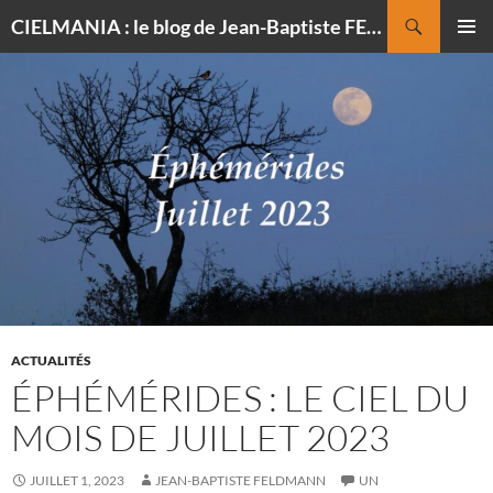
Recherche
CIELMANIA : le blog de Jean-Baptiste FELDMANN, photographe du ciel
ALLER
MENU
AU
PRINCI
CONTENU
ACTUALITÉS
ÉPHÉMÉRIDES : LE CIEL DU
MOIS DE JUILLET 2023
JUILLET 1, 2023
JEAN-BAPTISTE FELDMANN
UN