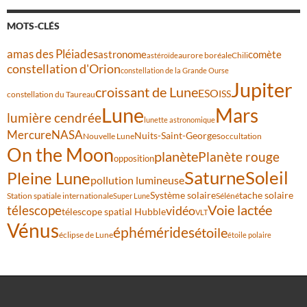
MOTS-CLÉS
amas des Pléiades
comète
astronome
aurore boréale
astéroïde
Chili
constellation d'Orion
constellation de la Grande Ourse
Jupiter
croissant de Lune
ESO
ISS
constellation du Taureau
Lune
Mars
lumière cendrée
lunette astronomique
Mercure
NASA
Nuits-Saint-Georges
Nouvelle Lune
occultation
On the Moon
planète
Planète rouge
opposition
Saturne
Soleil
Pleine Lune
pollution lumineuse
Système solaire
tache solaire
Station spatiale internationale
Séléné
Super Lune
Voie lactée
télescope
vidéo
télescope spatial Hubble
VLT
Vénus
éphémérides
étoile
éclipse de Lune
étoile polaire