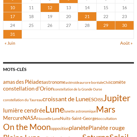
10
11
12
13
14
15
16
17
18
19
20
21
22
23
24
25
26
27
28
29
30
31
« Juin
Août »
MOTS-CLÉS
amas des Pléiades
comète
astronome
aurore boréale
astéroïde
Chili
constellation d'Orion
constellation de la Grande Ourse
Jupiter
croissant de Lune
ESO
ISS
constellation du Taureau
Lune
Mars
lumière cendrée
lunette astronomique
Mercure
NASA
Nuits-Saint-Georges
Nouvelle Lune
occultation
On the Moon
planète
Planète rouge
opposition
Saturne
Soleil