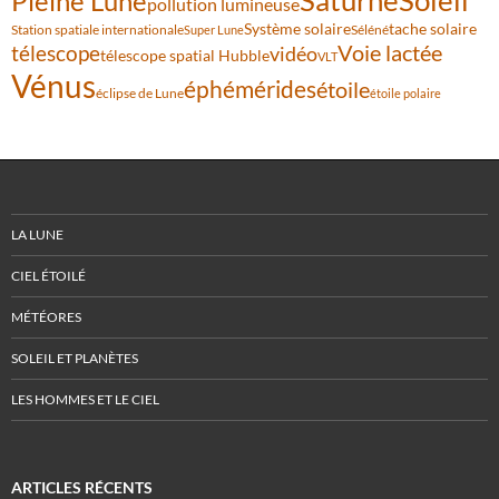
Pleine Lune
pollution lumineuse
Système solaire
tache solaire
Station spatiale internationale
Séléné
Super Lune
Voie lactée
télescope
vidéo
télescope spatial Hubble
VLT
Vénus
éphémérides
étoile
éclipse de Lune
étoile polaire
LA LUNE
CIEL ÉTOILÉ
MÉTÉORES
SOLEIL ET PLANÈTES
LES HOMMES ET LE CIEL
ARTICLES RÉCENTS