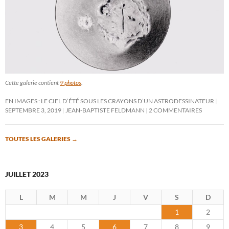
Cette galerie contient
9 photos
.
EN IMAGES : LE CIEL D’ÉTÉ SOUS LES CRAYONS D’UN ASTRODESSINATEUR
SEPTEMBRE 3, 2019
JEAN-BAPTISTE FELDMANN
2 COMMENTAIRES
TOUTES LES GALERIES
→
JUILLET 2023
L
M
M
J
V
S
D
1
2
3
4
5
6
7
8
9