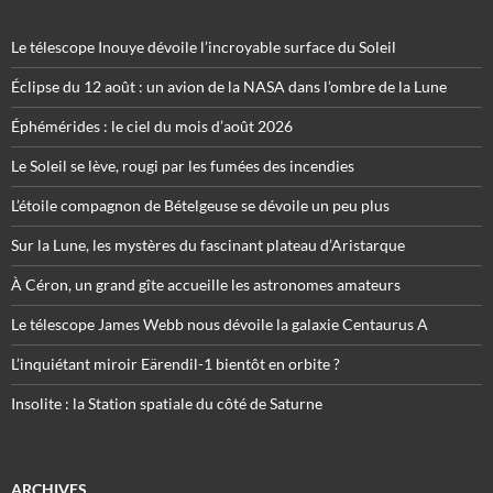
Le télescope Inouye dévoile l’incroyable surface du Soleil
Éclipse du 12 août : un avion de la NASA dans l’ombre de la Lune
Éphémérides : le ciel du mois d’août 2026
Le Soleil se lève, rougi par les fumées des incendies
L’étoile compagnon de Bételgeuse se dévoile un peu plus
Sur la Lune, les mystères du fascinant plateau d’Aristarque
À Céron, un grand gîte accueille les astronomes amateurs
Le télescope James Webb nous dévoile la galaxie Centaurus A
L’inquiétant miroir Eärendil-1 bientôt en orbite ?
Insolite : la Station spatiale du côté de Saturne
ARCHIVES