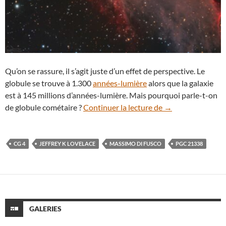
Qu’on se rassure, il s’agit juste d’un effet de perspective. Le
globule se trouve à 1.300
années-lumière
alors que la galaxie
est à 145 millions d’années-lumière. Mais pourquoi parle-t-on
CG 4, le globule q
de globule cométaire ?
Continuer la lecture de
→
CG 4
JEFFREY K LOVELACE
MASSIMO DI FUSCO
PGC 21338
GALERIES