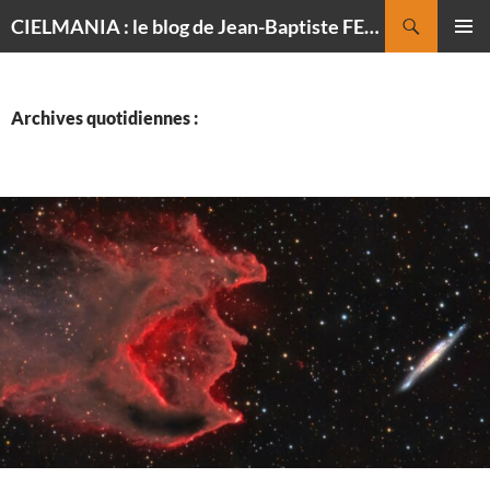
Recherche
CIELMANIA : le blog de Jean-Baptiste FELDMANN, photographe du ciel
ALLER
MENU
AU
PRINCI
CONTENU
Archives quotidiennes :