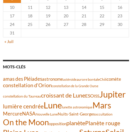
10
11
12
13
14
15
16
17
18
19
20
21
22
23
24
25
26
27
28
29
30
31
« Juil
MOTS-CLÉS
amas des Pléiades
comète
astronome
aurore boréale
astéroïde
Chili
constellation d'Orion
constellation de la Grande Ourse
Jupiter
croissant de Lune
ESO
ISS
constellation du Taureau
Lune
Mars
lumière cendrée
lunette astronomique
Mercure
NASA
Nuits-Saint-Georges
Nouvelle Lune
occultation
On the Moon
planète
Planète rouge
opposition
Saturne
Soleil