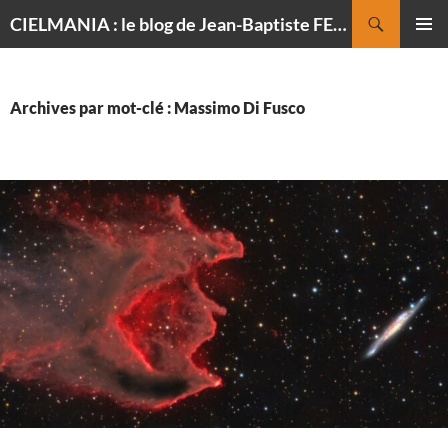
Recherche
CIELMANIA : le blog de Jean-Baptiste FELDMANN, photographe du ciel
ALLER
MENU
AU
PRINCI
CONTENU
Archives par mot-clé : Massimo Di Fusco