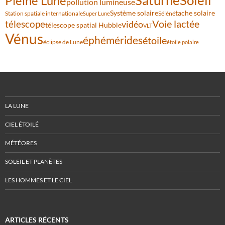
Pleine Lune
pollution lumineuse
Système solaire
tache solaire
Station spatiale internationale
Séléné
Super Lune
Voie lactée
télescope
vidéo
télescope spatial Hubble
VLT
Vénus
éphémérides
étoile
éclipse de Lune
étoile polaire
LA LUNE
CIEL ÉTOILÉ
MÉTÉORES
SOLEIL ET PLANÈTES
LES HOMMES ET LE CIEL
ARTICLES RÉCENTS