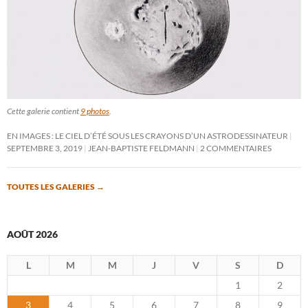
Cette galerie contient
9 photos
.
EN IMAGES : LE CIEL D’ÉTÉ SOUS LES CRAYONS D’UN ASTRODESSINATEUR
SEPTEMBRE 3, 2019
JEAN-BAPTISTE FELDMANN
2 COMMENTAIRES
TOUTES LES GALERIES
→
AOÛT 2026
L
M
M
J
V
S
D
1
2
3
4
5
6
7
8
9