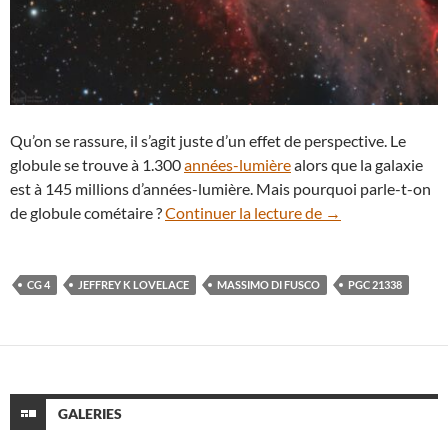
Qu’on se rassure, il s’agit juste d’un effet de perspective. Le
globule se trouve à 1.300
années-lumière
alors que la galaxie
est à 145 millions d’années-lumière. Mais pourquoi parle-t-on
CG 4, le globule q
de globule cométaire ?
Continuer la lecture de
→
CG 4
JEFFREY K LOVELACE
MASSIMO DI FUSCO
PGC 21338
GALERIES