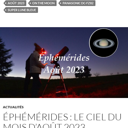
AOÛT 2023
ON THE MOON
PANASONIC DC-FZ82
SUPER LUNE BLEUE
ACTUALITÉS
ÉPHÉMÉRIDES : LE CIEL DU
MOIS D’AOÛT 2023