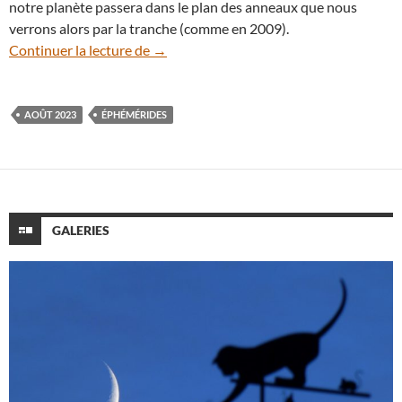
notre planète passera dans le plan des anneaux que nous
verrons alors par la tranche (comme en 2009).
Éphémérides : le ciel du mois d’août 202
Continuer la lecture de
→
AOÛT 2023
ÉPHÉMÉRIDES
GALERIES