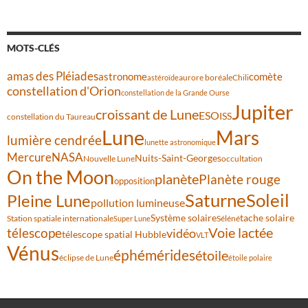
MOTS-CLÉS
amas des Pléiades
comète
astronome
aurore boréale
astéroïde
Chili
constellation d'Orion
constellation de la Grande Ourse
Jupiter
croissant de Lune
ESO
ISS
constellation du Taureau
Lune
Mars
lumière cendrée
lunette astronomique
Mercure
NASA
Nuits-Saint-Georges
Nouvelle Lune
occultation
On the Moon
planète
Planète rouge
opposition
Saturne
Soleil
Pleine Lune
pollution lumineuse
Système solaire
tache solaire
Station spatiale internationale
Séléné
Super Lune
Voie lactée
télescope
vidéo
télescope spatial Hubble
VLT
Vénus
éphémérides
étoile
éclipse de Lune
étoile polaire