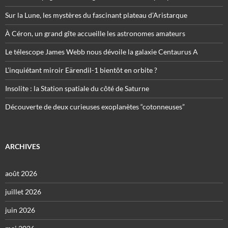
Sur la Lune, les mystères du fascinant plateau d’Aristarque
À Céron, un grand gîte accueille les astronomes amateurs
Le télescope James Webb nous dévoile la galaxie Centaurus A
L’inquiétant miroir Eärendil-1 bientôt en orbite ?
Insolite : la Station spatiale du côté de Saturne
Découverte de deux curieuses exoplanètes “cotonneuses”
ARCHIVES
août 2026
juillet 2026
juin 2026