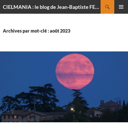
Recherche
CIELMANIA : le blog de Jean-Baptiste FELDMANN, photographe du ciel
ALLER
MENU
AU
PRINCI
CONTENU
Archives par mot-clé : août 2023