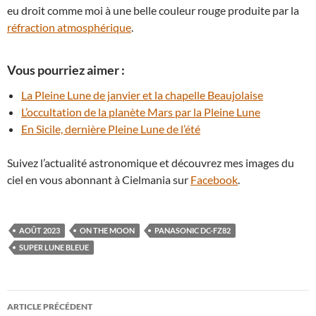
eu droit comme moi à une belle couleur rouge produite par la
réfraction atmosphérique
.
Vous pourriez aimer :
La Pleine Lune de janvier et la chapelle Beaujolaise
L’occultation de la planète Mars par la Pleine Lune
En Sicile, dernière Pleine Lune de l’été
Suivez l’actualité astronomique et découvrez mes images du
ciel en vous abonnant à Cielmania sur
Facebook
.
AOÛT 2023
ON THE MOON
PANASONIC DC-FZ82
SUPER LUNE BLEUE
Navigation
ARTICLE PRÉCÉDENT