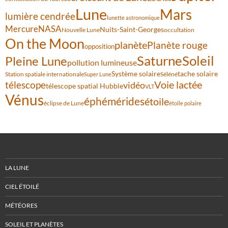
Lune
Mars
lumière cendrée
lunette astronomique
Mercure
NASA
Nuits-Saint-Georges
Nouvelle Lune
occultation
On the Moon
planète
Planète rouge
opposition
Saturne
Soleil
Pleine Lune
pollution lumineuse
Système solaire
tache solaire
Station spatiale internationale
Séléné
Super Lune
Voie lactée
télescope
vidéo
télescope spatial Hubble
VLT
Vénus
éphémérides
étoile
éclipse de Lune
étoile polaire
LA LUNE
CIEL ÉTOILÉ
MÉTÉORES
SOLEIL ET PLANÈTES