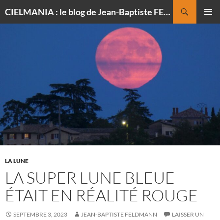
Recherche
CIELMANIA : le blog de Jean-Baptiste FELDMANN, photographe du ciel
ALLER
MENU
AU
PRINCI
CONTENU
LA LUNE
LA SUPER LUNE BLEUE
ÉTAIT EN RÉALITÉ ROUGE
SEPTEMBRE 3, 2023
JEAN-BAPTISTE FELDMANN
LAISSER UN