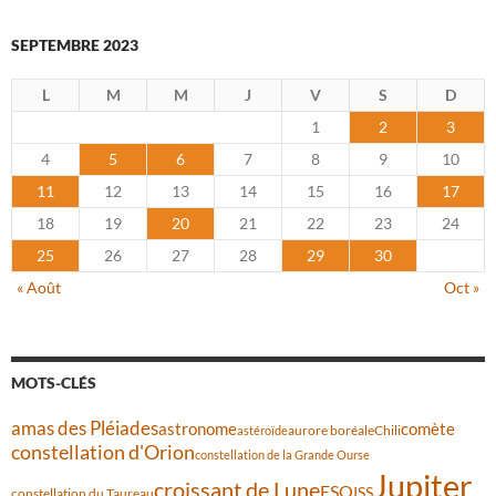
SEPTEMBRE 2023
L
M
M
J
V
S
D
1
2
3
4
5
6
7
8
9
10
11
12
13
14
15
16
17
18
19
20
21
22
23
24
25
26
27
28
29
30
« Août
Oct »
MOTS-CLÉS
amas des Pléiades
comète
astronome
aurore boréale
astéroïde
Chili
constellation d'Orion
constellation de la Grande Ourse
Jupiter
croissant de Lune
ESO
ISS
constellation du Taureau