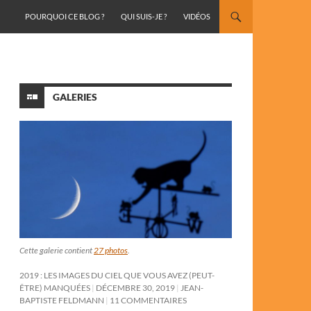
ALLER AU CONTENU
POURQUOI CE BLOG ?
QUI SUIS-JE ?
VIDÉOS
GALERIES
Cette galerie contient
27 photos
.
2019 : LES IMAGES DU CIEL QUE VOUS AVEZ (PEUT-
ÊTRE) MANQUÉES
DÉCEMBRE 30, 2019
JEAN-
BAPTISTE FELDMANN
11 COMMENTAIRES