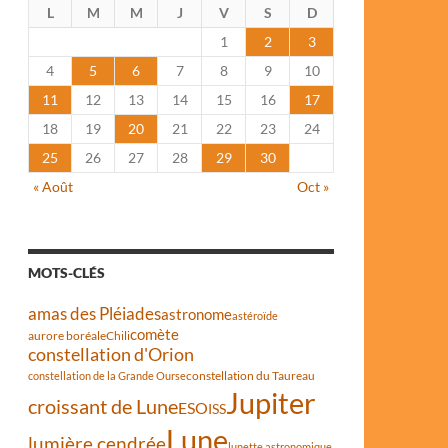
L
M
M
J
V
S
D
1
2
3
4
5
6
7
8
9
10
11
12
13
14
15
16
17
18
19
20
21
22
23
24
25
26
27
28
29
30
« Août
Oct »
MOTS-CLÉS
amas des Pléiades
astronome
astéroïde
comète
aurore boréale
Chili
constellation d'Orion
constellation du Taureau
constellation de la Grande Ourse
Jupiter
croissant de Lune
ESO
ISS
Lune
lumière cendrée
lunette astronomique