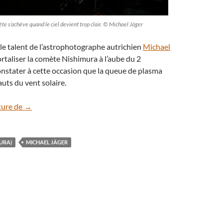
ète s’achève quand le ciel devient trop clair. © Michael Jäger
t le talent de l’astrophotographe autrichien
Michael
taliser la comète Nishimura à l’aube du 2
nstater à cette occasion que la queue de plasma
auts du vent solaire.
La comète Nishimura assaillie par le vent solaire
ture de
→
MURA)
MICHAEL JÄGER