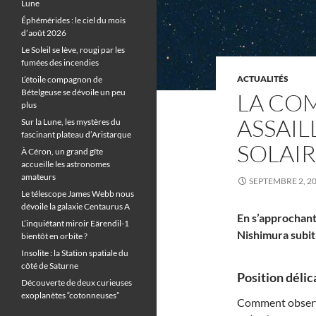
Lune
Éphémérides : le ciel du mois
d’août 2026
Le Soleil se lève, rougi par les
fumées des incendies
ACTUALITÉS
L’étoile compagnon de
Bételgeuse se dévoile un peu
LA CO
plus
ASSAIL
Sur la Lune, les mystères du
fascinant plateau d’Aristarque
SOLAI
À Céron, un grand gîte
accueille les astronomes
amateurs
SEPTEMBRE 2, 2
Le télescope James Webb nous
dévoile la galaxie Centaurus A
En s’approchant
L’inquiétant miroir Eärendil-1
Nishimura subit 
bientôt en orbite ?
Insolite : la Station spatiale du
côté de Saturne
Position délic
Découverte de deux curieuses
exoplanètes “cotonneuses”
Comment observ