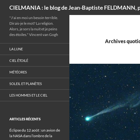
Recherche
CIELMANIA : le blog de Jean-Baptiste FELDMANN, p
"J'ai en moi un besoin terrible.
Dirais-je le mot? La religion.
Alors, je sors la nuit et je peins
des étoiles." Vincent van Gogh
Archives quotid
LA LUNE
CIEL ÉTOILÉ
MÉTÉORES
SOLEIL ET PLANÈTES
LES HOMMES ET LE CIEL
ARTICLES RÉCENTS
Éclipse du 12 août : un avion de
la NASA dans l’ombre de la