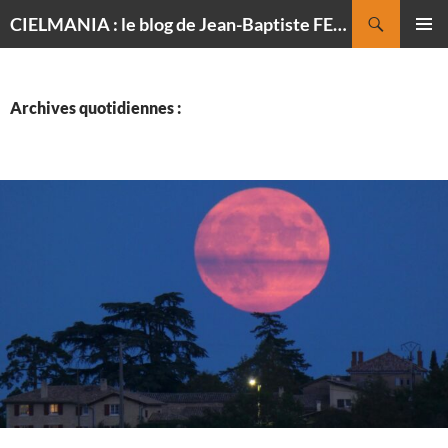
Recherche
CIELMANIA : le blog de Jean-Baptiste FELDMANN, photographe du ciel
ALLER
MENU
AU
PRINCI
CONTENU
Archives quotidiennes :