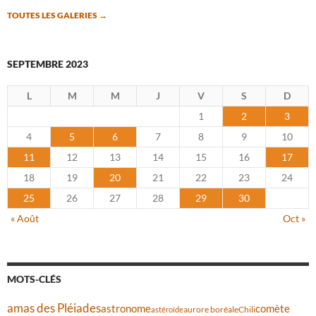
TOUTES LES GALERIES
→
SEPTEMBRE 2023
L
M
M
J
V
S
D
1
2
3
4
5
6
7
8
9
10
11
12
13
14
15
16
17
18
19
20
21
22
23
24
25
26
27
28
29
30
« Août
Oct »
MOTS-CLÉS
amas des Pléiades
comète
astronome
aurore boréale
astéroïde
Chili