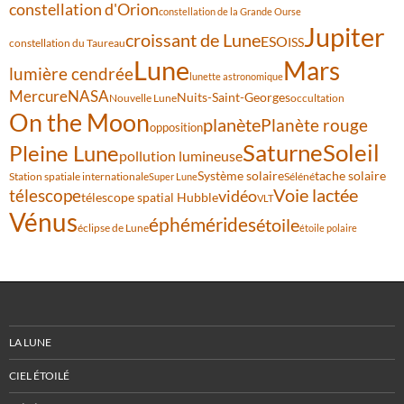
constellation d'Orion
constellation de la Grande Ourse
Jupiter
croissant de Lune
ESO
ISS
constellation du Taureau
Lune
Mars
lumière cendrée
lunette astronomique
Mercure
NASA
Nuits-Saint-Georges
Nouvelle Lune
occultation
On the Moon
planète
Planète rouge
opposition
Saturne
Soleil
Pleine Lune
pollution lumineuse
Système solaire
tache solaire
Station spatiale internationale
Séléné
Super Lune
Voie lactée
télescope
vidéo
télescope spatial Hubble
VLT
Vénus
éphémérides
étoile
éclipse de Lune
étoile polaire
LA LUNE
CIEL ÉTOILÉ