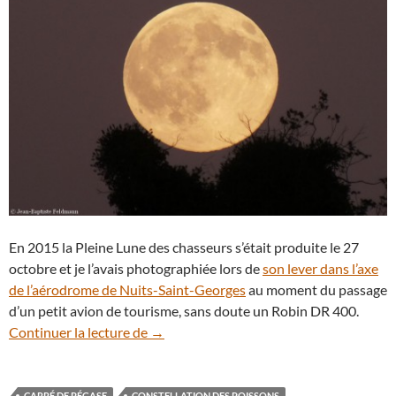
En 2015 la Pleine Lune des chasseurs s’était produite le 27
octobre et je l’avais photographiée lors de
son lever dans l’axe
de l’aérodrome de Nuits-Saint-Georges
au moment du passage
d’un petit avion de tourisme, sans doute un Robin DR 400.
Le 16 octobre c’est la Pleine Lune des ch
Continuer la lecture de
→
CARRÉ DE PÉGASE
CONSTELLATION DES POISSONS