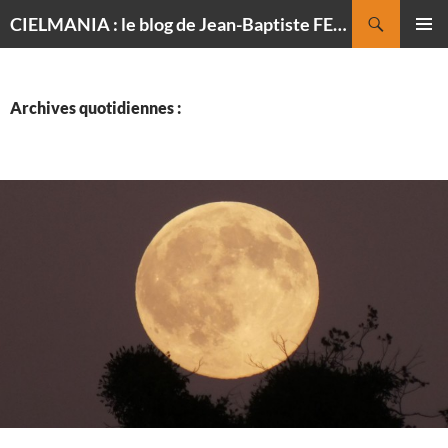
Recherche
CIELMANIA : le blog de Jean-Baptiste FELDMANN, photographe du ciel
ALLER
MENU
AU
PRINCI
CONTENU
Archives quotidiennes :