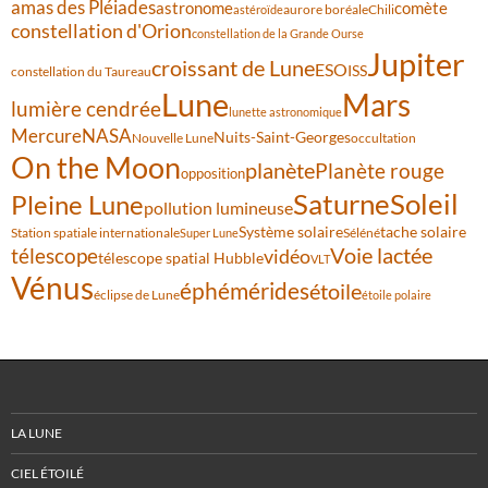
amas des Pléiades
comète
astronome
aurore boréale
astéroïde
Chili
constellation d'Orion
constellation de la Grande Ourse
Jupiter
croissant de Lune
ESO
ISS
constellation du Taureau
Lune
Mars
lumière cendrée
lunette astronomique
Mercure
NASA
Nuits-Saint-Georges
Nouvelle Lune
occultation
On the Moon
planète
Planète rouge
opposition
Saturne
Soleil
Pleine Lune
pollution lumineuse
Système solaire
tache solaire
Station spatiale internationale
Séléné
Super Lune
Voie lactée
télescope
vidéo
télescope spatial Hubble
VLT
Vénus
éphémérides
étoile
éclipse de Lune
étoile polaire
LA LUNE
CIEL ÉTOILÉ