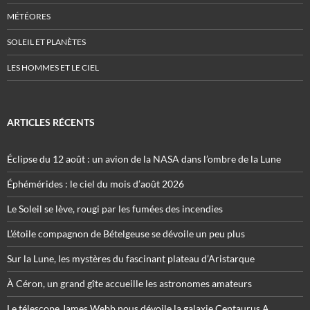
MÉTÉORES
SOLEIL ET PLANÈTES
LES HOMMES ET LE CIEL
ARTICLES RÉCENTS
Éclipse du 12 août : un avion de la NASA dans l’ombre de la Lune
Éphémérides : le ciel du mois d’août 2026
Le Soleil se lève, rougi par les fumées des incendies
L’étoile compagnon de Bételgeuse se dévoile un peu plus
Sur la Lune, les mystères du fascinant plateau d’Aristarque
À Céron, un grand gîte accueille les astronomes amateurs
Le télescope James Webb nous dévoile la galaxie Centaurus A