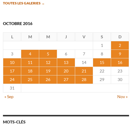
TOUTES LES GALERIES
→
OCTOBRE 2016
L
M
M
J
V
S
D
1
2
3
4
5
6
7
8
9
10
11
12
13
14
15
16
17
18
19
20
21
22
23
24
25
26
27
28
29
30
31
« Sep
Nov »
MOTS-CLÉS