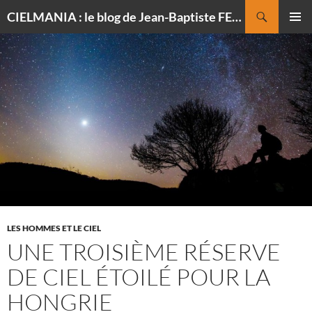
Recherche
CIELMANIA : le blog de Jean-Baptiste FELDMANN, photographe du ciel
ALLER
MENU
AU
PRINCI
CONTENU
LES HOMMES ET LE CIEL
UNE TROISIÈME RÉSERVE
DE CIEL ÉTOILÉ POUR LA
HONGRIE