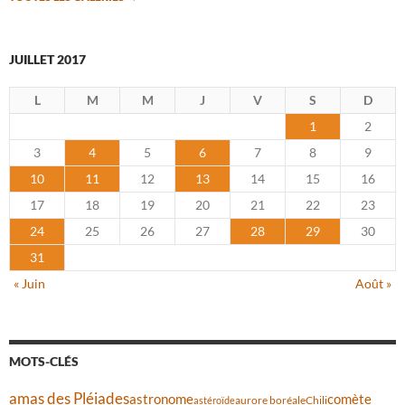
JUILLET 2017
L
M
M
J
V
S
D
1
2
3
4
5
6
7
8
9
10
11
12
13
14
15
16
17
18
19
20
21
22
23
24
25
26
27
28
29
30
31
« Juin
Août »
MOTS-CLÉS
amas des Pléiades
comète
astronome
aurore boréale
astéroïde
Chili