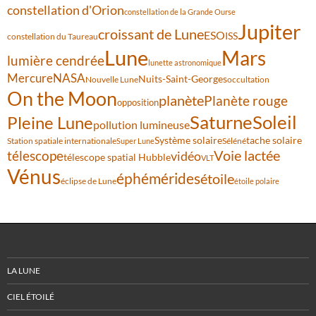
constellation d'Orion
constellation de la Grande Ourse
Jupiter
croissant de Lune
ESO
ISS
constellation du Taureau
Lune
Mars
lumière cendrée
lunette astronomique
Mercure
NASA
Nuits-Saint-Georges
Nouvelle Lune
occultation
On the Moon
planète
Planète rouge
opposition
Saturne
Soleil
Pleine Lune
pollution lumineuse
Système solaire
tache solaire
Station spatiale internationale
Séléné
Super Lune
Voie lactée
télescope
vidéo
télescope spatial Hubble
VLT
Vénus
éphémérides
étoile
éclipse de Lune
étoile polaire
LA LUNE
CIEL ÉTOILÉ