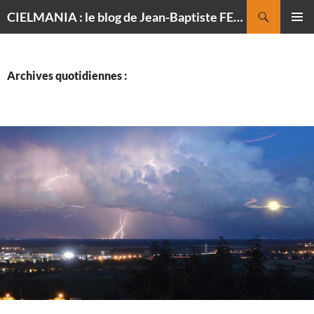
Recherche
CIELMANIA : le blog de Jean-Baptiste FELDMANN, photographe du ciel
ALLER
MENU
AU
PRINCI
CONTENU
Archives quotidiennes :