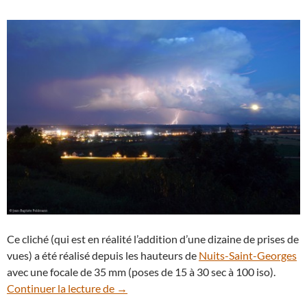
Ce cliché (qui est en réalité l’addition d’une dizaine de prises de
vues) a été réalisé depuis les hauteurs de
Nuits-Saint-Georges
avec une focale de 35 mm (poses de 15 à 30 sec à 100 iso).
La Pleine Lune de juillet se lève au milie
Continuer la lecture de
→