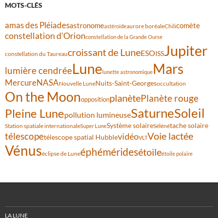
MOTS-CLÉS
amas des Pléiades
comète
astronome
aurore boréale
astéroïde
Chili
constellation d'Orion
constellation de la Grande Ourse
Jupiter
croissant de Lune
ESO
ISS
constellation du Taureau
Lune
Mars
lumière cendrée
lunette astronomique
Mercure
NASA
Nuits-Saint-Georges
Nouvelle Lune
occultation
On the Moon
planète
Planète rouge
opposition
Saturne
Soleil
Pleine Lune
pollution lumineuse
Système solaire
tache solaire
Station spatiale internationale
Séléné
Super Lune
Voie lactée
télescope
vidéo
télescope spatial Hubble
VLT
Vénus
éphémérides
étoile
éclipse de Lune
étoile polaire
LA LUNE