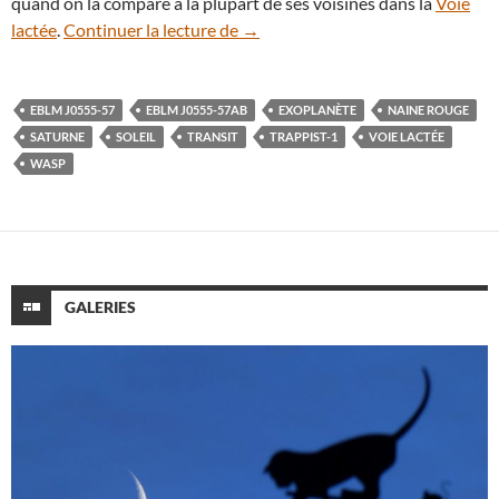
quand on la compare à la plupart de ses voisines dans la
Voie
EBLM J0555-57Ab, une étoile pas
lactée
.
Continuer la lecture de
→
EBLM J0555-57
EBLM J0555-57AB
EXOPLANÈTE
NAINE ROUGE
SATURNE
SOLEIL
TRANSIT
TRAPPIST-1
VOIE LACTÉE
WASP
GALERIES