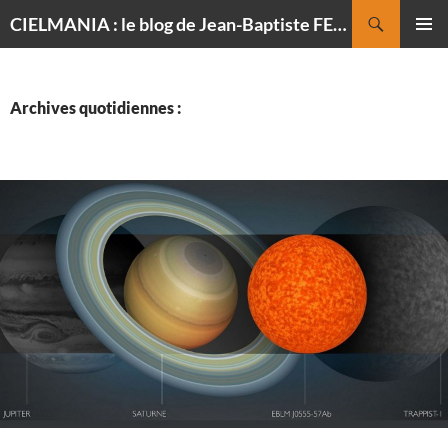
Recherche
CIELMANIA : le blog de Jean-Baptiste FELDMANN, photographe du ciel
ALLER
MENU
AU
PRINCI
CONTENU
Archives quotidiennes :