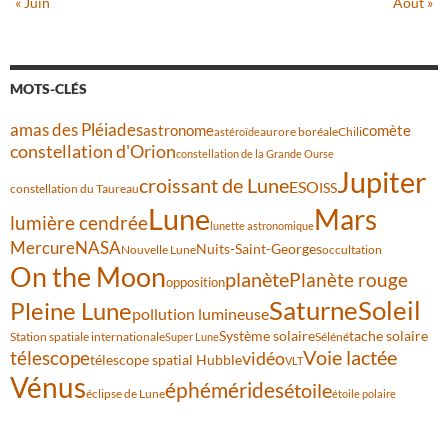
« Juin
Août »
MOTS-CLÉS
amas des Pléiades
comète
astronome
aurore boréale
astéroïde
Chili
constellation d'Orion
constellation de la Grande Ourse
Jupiter
croissant de Lune
ESO
ISS
constellation du Taureau
Lune
Mars
lumière cendrée
lunette astronomique
Mercure
NASA
Nuits-Saint-Georges
Nouvelle Lune
occultation
On the Moon
planète
Planète rouge
opposition
Saturne
Soleil
Pleine Lune
pollution lumineuse
Système solaire
tache solaire
Station spatiale internationale
Séléné
Super Lune
Voie lactée
télescope
vidéo
télescope spatial Hubble
VLT
Vénus
éphémérides
étoile
éclipse de Lune
étoile polaire