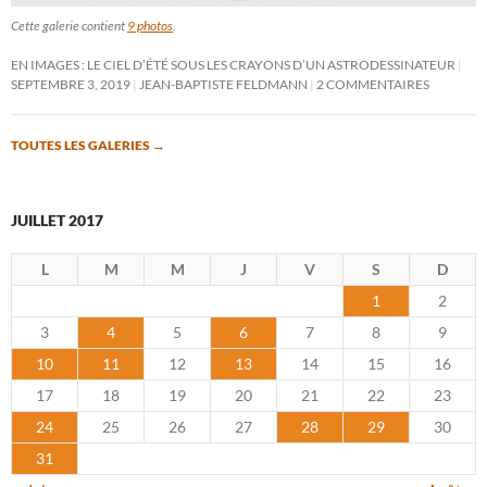
Cette galerie contient
9 photos
.
EN IMAGES : LE CIEL D’ÉTÉ SOUS LES CRAYONS D’UN ASTRODESSINATEUR
SEPTEMBRE 3, 2019
JEAN-BAPTISTE FELDMANN
2 COMMENTAIRES
TOUTES LES GALERIES
→
JUILLET 2017
L
M
M
J
V
S
D
1
2
3
4
5
6
7
8
9
10
11
12
13
14
15
16
17
18
19
20
21
22
23
24
25
26
27
28
29
30
31