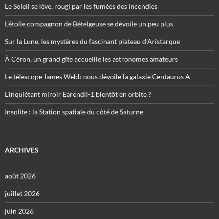
Le Soleil se lève, rougi par les fumées des incendies
L’étoile compagnon de Bételgeuse se dévoile un peu plus
Sur la Lune, les mystères du fascinant plateau d’Aristarque
À Céron, un grand gîte accueille les astronomes amateurs
Le télescope James Webb nous dévoile la galaxie Centaurus A
L’inquiétant miroir Eärendil-1 bientôt en orbite ?
Insolite : la Station spatiale du côté de Saturne
ARCHIVES
août 2026
juillet 2026
juin 2026