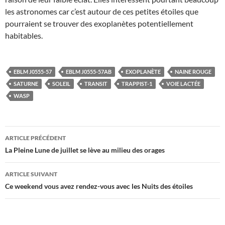
les astronomes car c’est autour de ces petites étoiles que
pourraient se trouver des exoplanètes potentiellement
habitables.
EBLM J0555-57
EBLM J0555-57AB
EXOPLANÈTE
NAINE ROUGE
SATURNE
SOLEIL
TRANSIT
TRAPPIST-1
VOIE LACTÉE
WASP
Navigation
ARTICLE PRÉCÉDENT
des
La Pleine Lune de juillet se lève au milieu des orages
articles
ARTICLE SUIVANT
Ce weekend vous avez rendez-vous avec les Nuits des étoiles