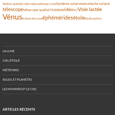
Système solaire
tache solaire
Station spatiale internationale
Séléné
Super Lune
Voie lactée
télescope
vidéo
télescope spatial Hubble
VLT
Vénus
éphémérides
étoile
éclipse de Lune
étoile polaire
LA LUNE
CIEL ÉTOILÉ
MÉTÉORES
SOLEIL ET PLANÈTES
LES HOMMES ET LE CIEL
ARTICLES RÉCENTS