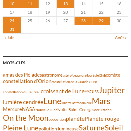
10
11
12
13
14
15
16
17
18
19
20
21
22
23
24
25
26
27
28
29
30
31
« Juin
Août »
MOTS-CLÉS
amas des Pléiades
comète
astronome
aurore boréale
astéroïde
Chili
constellation d'Orion
constellation de la Grande Ourse
Jupiter
croissant de Lune
ESO
ISS
constellation du Taureau
Lune
Mars
lumière cendrée
lunette astronomique
Mercure
NASA
Nuits-Saint-Georges
Nouvelle Lune
occultation
On the Moon
planète
Planète rouge
opposition
Saturne
Soleil
Pleine Lune
pollution lumineuse