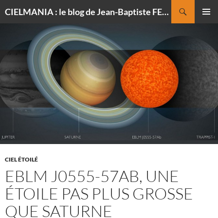
Recherche
CIELMANIA : le blog de Jean-Baptiste FELDMANN, photographe du ciel
ALLER
MENU
AU
PRINCI
CONTENU
CIEL ÉTOILÉ
EBLM J0555-57AB, UNE
ÉTOILE PAS PLUS GROSSE
QUE SATURNE