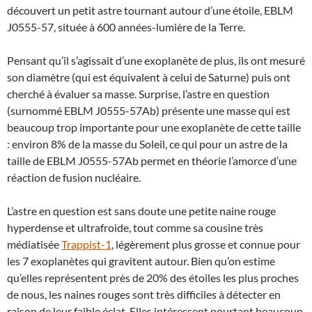
découvert un petit astre tournant autour d’une étoile, EBLM
J0555-57, située à 600 années-lumière de la Terre.
Pensant qu’il s’agissait d’une exoplanète de plus, ils ont mesuré
son diamètre (qui est équivalent à celui de Saturne) puis ont
cherché à évaluer sa masse. Surprise, l’astre en question
(surnommé EBLM J0555-57Ab) présente une masse qui est
beaucoup trop importante pour une exoplanète de cette taille
: environ 8% de la masse du Soleil, ce qui pour un astre de la
taille de EBLM J0555-57Ab permet en théorie l’amorce d’une
réaction de fusion nucléaire.
L’astre en question est sans doute une petite naine rouge
hyperdense et ultrafroide, tout comme sa cousine très
médiatisée
Trappist-1
, légèrement plus grosse et connue pour
les 7 exoplanètes qui gravitent autour. Bien qu’on estime
qu’elles représentent près de 20% des étoiles les plus proches
de nous, les naines rouges sont très difficiles à détecter en
raison de leur faible éclat. Elles intéressent pourtant beaucoup