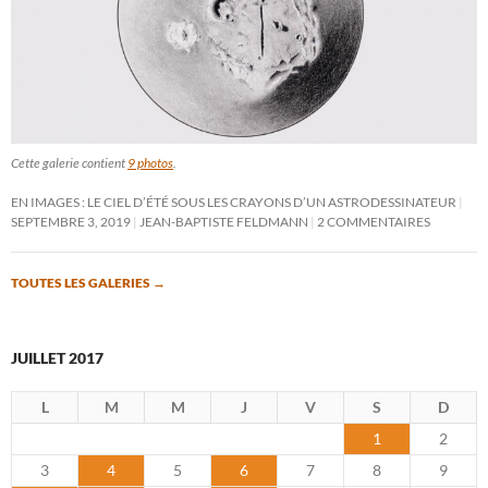
Cette galerie contient
9 photos
.
EN IMAGES : LE CIEL D’ÉTÉ SOUS LES CRAYONS D’UN ASTRODESSINATEUR
SEPTEMBRE 3, 2019
JEAN-BAPTISTE FELDMANN
2 COMMENTAIRES
TOUTES LES GALERIES
→
JUILLET 2017
L
M
M
J
V
S
D
1
2
3
4
5
6
7
8
9