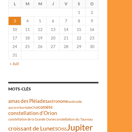
L
M
M
J
V
S
D
1
2
3
4
5
6
7
8
9
10
11
12
13
14
15
16
17
18
19
20
21
22
23
24
25
26
27
28
29
30
31
« Juil
MOTS-CLÉS
amas des Pléiades
astronome
astéroïde
comète
aurore boréale
Chili
constellation d'Orion
constellation du Taureau
constellation de la Grande Ourse
Jupiter
croissant de Lune
ESO
ISS