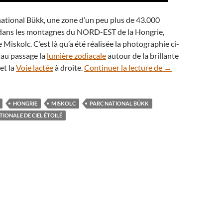
c national Bükk, une zone d’un peu plus de 43.000
 dans les montagnes du NORD-EST de la Hongrie,
de Miskolc. C’est là qu’a été réalisée la photographie ci-
 au passage la
lumière zodiacale
autour de la brillante
Une troisième Rés
et la
Voie lactée
à droite.
Continuer la lecture de
→
HONGRIE
MISKOLC
PARC NATIONAL BÜKK
TIONALE DE CIEL ÉTOILÉ