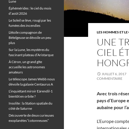
Lune
Éphémérides : le ciel du mois
d’août 2026
Le Soleil se lève, rougi par les
fumées des incendies
LES HOMMES ET LE 
L’étoile compagnon de
Bételgeuse se dévoile un peu
UNE TR
plus
CIEL É
Sur la Lune, les mystères du
fascinant plateau d’Aristarque
HONGR
À Céron, un grand gîte
accueille les astronomes
amateurs
JUILLET 6, 2017
COMMENTAIRE
Le télescope James Webb nous
dévoile la galaxie Centaurus A
L’inquiétant miroir Eärendil-1
Avec trois réser
bientôt en orbite ?
pays d’Europe e
Insolite : la Station spatiale du
aubaine pour l’
côté de Saturne
Découverte de deux curieuses
exoplanètes “cotonneuses”
L’Europe compte
internationales d