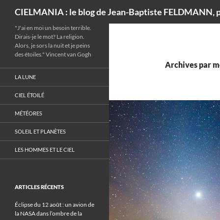
Recherche
CIELMANIA : le blog de Jean-Baptiste FELDMANN, p
"J'ai en moi un besoin terrible.
Dirais-je le mot? La religion.
Alors, je sors la nuit et je peins
des étoiles." Vincent van Gogh
Archives par mo
LA LUNE
CIEL ÉTOILÉ
MÉTÉORES
SOLEIL ET PLANÈTES
LES HOMMES ET LE CIEL
ARTICLES RÉCENTS
Éclipse du 12 août : un avion de
la NASA dans l’ombre de la