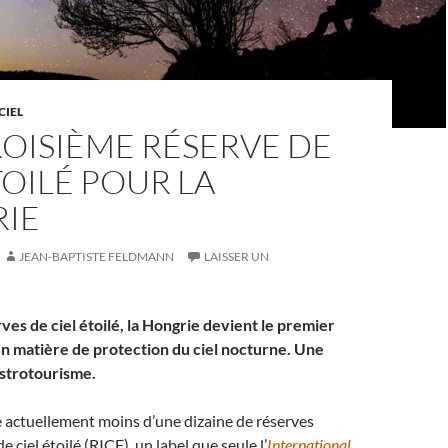
CIEL
OISIÈME RÉSERVE DE
TOILÉ POUR LA
IE
JEAN-BAPTISTE FELDMANN
LAISSER UN
ves de ciel étoilé, la Hongrie devient le premier
n matière de protection du ciel nocturne. Une
astrotourisme.
 actuellement moins d’une dizaine de réserves
e ciel étoilé (RICE), un label que seule l’
International