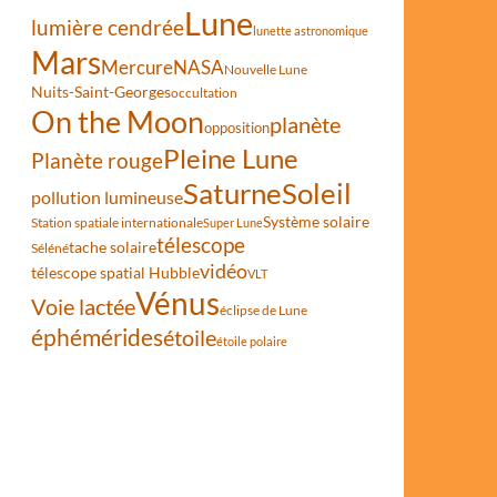
Lune
lumière cendrée
lunette astronomique
Mars
Mercure
NASA
Nouvelle Lune
Nuits-Saint-Georges
occultation
On the Moon
planète
opposition
erve de ciel étoilé pour la Hongrie
Pleine Lune
Planète rouge
Saturne
Soleil
pollution lumineuse
Système solaire
Station spatiale internationale
Super Lune
télescope
tache solaire
Séléné
vidéo
télescope spatial Hubble
VLT
Vénus
Voie lactée
éclipse de Lune
éphémérides
étoile
étoile polaire