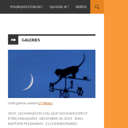
ALLER AU CONTENU
POURQUOI CE BLOG ?
QUI SUIS-JE ?
VIDÉOS
GALERIES
Cette galerie contient
27 photos
.
2019 : LES IMAGES DU CIEL QUE VOUS AVEZ (PEUT-
ÊTRE) MANQUÉES
DÉCEMBRE 30, 2019
JEAN-
BAPTISTE FELDMANN
11 COMMENTAIRES