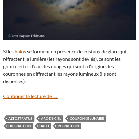
Si les
halos
se forment en présence de cristaux de glace qui
réfractent la lumière (les rayons sont déviés), ce sont les
gouttelettes d’eau des nuages qui sont à l’origine des
couronnes en diffractant les rayons lumineux (ils sont
dispersés).
Quand la Pleine Lune met sa couronne
Continuer la lecture de
→
ALTOSTRATUS
ARC-EN-CIEL
COURONNE LUNAIRE
DIFFRACTION
HALO
RÉFRACTION