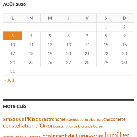
AOÛT 2026
L
M
M
J
V
S
D
1
2
3
4
5
6
7
8
9
10
11
12
13
14
15
16
17
18
19
20
21
22
23
24
25
26
27
28
29
30
31
« Juil
MOTS-CLÉS
amas des Pléiades
comète
astronome
aurore boréale
astéroïde
Chili
constellation d'Orion
constellation de la Grande Ourse
Jupiter
croissant de Lune
ESO
ISS
constellation du Taureau