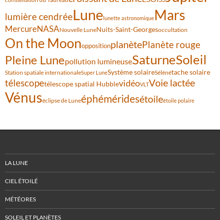
Lune
Mars
lumière cendrée
lunette astronomique
Mercure
NASA
Nuits-Saint-Georges
Nouvelle Lune
occultation
On the Moon
planète
Planète rouge
opposition
Saturne
Soleil
Pleine Lune
pollution lumineuse
Système solaire
tache solaire
Station spatiale internationale
Séléné
Super Lune
Voie lactée
télescope
vidéo
télescope spatial Hubble
VLT
Vénus
éphémérides
étoile
éclipse de Lune
étoile polaire
LA LUNE
CIEL ÉTOILÉ
MÉTÉORES
SOLEIL ET PLANÈTES