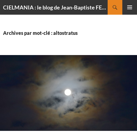
Recherche
CIELMANIA : le blog de Jean-Baptiste FELDMANN, photographe du ciel
ALLER
MENU
AU
PRINCI
CONTENU
Archives par mot-clé : altostratus