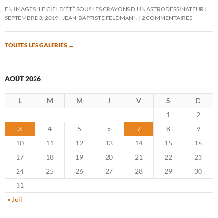
EN IMAGES : LE CIEL D’ÉTÉ SOUS LES CRAYONS D’UN ASTRODESSINATEUR
SEPTEMBRE 3, 2019
JEAN-BAPTISTE FELDMANN
2 COMMENTAIRES
TOUTES LES GALERIES
→
AOÛT 2026
L
M
M
J
V
S
D
1
2
3
4
5
6
7
8
9
10
11
12
13
14
15
16
17
18
19
20
21
22
23
24
25
26
27
28
29
30
31
« Juil