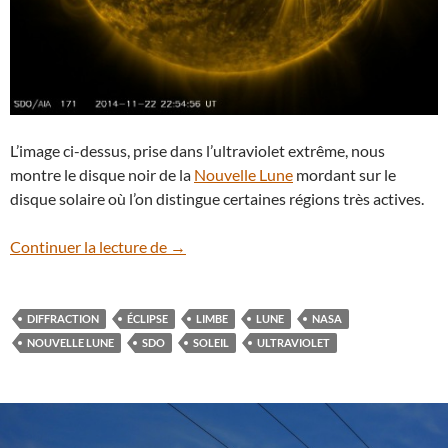
L’image ci-dessus, prise dans l’ultraviolet extrême, nous
montre le disque noir de la
Nouvelle Lune
mordant sur le
disque solaire où l’on distingue certaines régions très actives.
Une éclipse solaire vue de l’espace
Continuer la lecture de
→
DIFFRACTION
ÉCLIPSE
LIMBE
LUNE
NASA
NOUVELLE LUNE
SDO
SOLEIL
ULTRAVIOLET