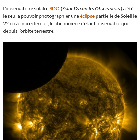
L’observatoire solaire
SDO
(
Solar Dynamics Observatory
) a été
le seul a pouvoir photographier une
éclipse
partielle de Soleil le
22 novembre dernier, le phénomène n’étant observable que
depuis l’orbite terrestre.