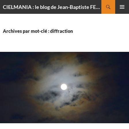
Recherche
CIELMANIA : le blog de Jean-Baptiste FELDMANN, photographe du ciel
ALLER
MENU
AU
PRINCI
CONTENU
Archives par mot-clé : diffraction