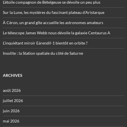
L’étoile compagnon de Bételgeuse se dévoile un peu plus
Sur la Lune, les mystères du fascinant plateau d’Aristarque
À Céron, un grand gîte accueille les astronomes amateurs
Le télescope James Webb nous dévoile la galaxie Centaurus A
L’inquiétant miroir Eärendil-1 bientôt en orbite ?
Insolite : la Station spatiale du côté de Saturne
ARCHIVES
août 2026
juillet 2026
juin 2026
mai 2026