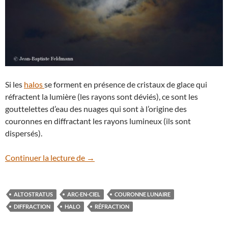
Si les
halos
se forment en présence de cristaux de glace qui
réfractent la lumière (les rayons sont déviés), ce sont les
gouttelettes d’eau des nuages qui sont à l’origine des
couronnes en diffractant les rayons lumineux (ils sont
dispersés).
Quand la Pleine Lune met sa couronne
Continuer la lecture de
→
ALTOSTRATUS
ARC-EN-CIEL
COURONNE LUNAIRE
DIFFRACTION
HALO
RÉFRACTION