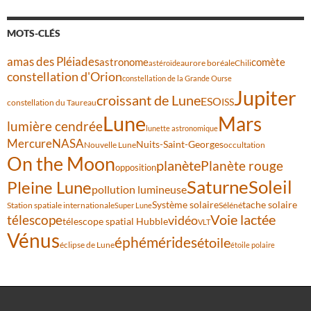
MOTS-CLÉS
amas des Pléiades
comète
astronome
aurore boréale
astéroïde
Chili
constellation d'Orion
constellation de la Grande Ourse
Jupiter
croissant de Lune
ESO
ISS
constellation du Taureau
Lune
Mars
lumière cendrée
lunette astronomique
Mercure
NASA
Nuits-Saint-Georges
Nouvelle Lune
occultation
On the Moon
planète
Planète rouge
opposition
Saturne
Soleil
Pleine Lune
pollution lumineuse
Système solaire
tache solaire
Station spatiale internationale
Séléné
Super Lune
Voie lactée
télescope
vidéo
télescope spatial Hubble
VLT
Vénus
éphémérides
étoile
éclipse de Lune
étoile polaire