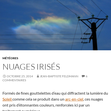
MÉTÉORES
NUAGES IRISÉS
OCTOBRE 25, 2014
JEAN-BAPTISTE FELDMANN
6
COMMENTAIRES
Formés de fines gouttelettes d’eau qui diffractent la lumière du
Soleil
comme cela se produit dans un
arc-en-ciel
, ces nuages
ont pris d’étonnantes couleurs, renforcées ici par un
traitement numérique.