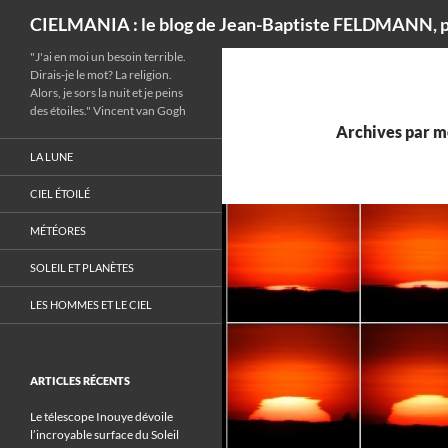
Recherche
CIELMANIA : le blog de Jean-Baptiste FELDMANN, p
"J'ai en moi un besoin terrible.
Dirais-je le mot? La religion.
Alors, je sors la nuit et je peins
des étoiles." Vincent van Gogh
Archives par mo
LA LUNE
CIEL ÉTOILÉ
MÉTÉORES
SOLEIL ET PLANÈTES
LES HOMMES ET LE CIEL
ARTICLES RÉCENTS
Le télescope Inouye dévoile
l’incroyable surface du Soleil