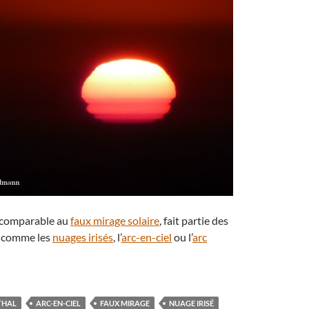
comparable au
faux mirage solaire
, fait partie des
 comme les
nuages irisés
, l’
arc-en-ciel
ou l’
arc
THAL
ARC-EN-CIEL
FAUX MIRAGE
NUAGE IRISÉ