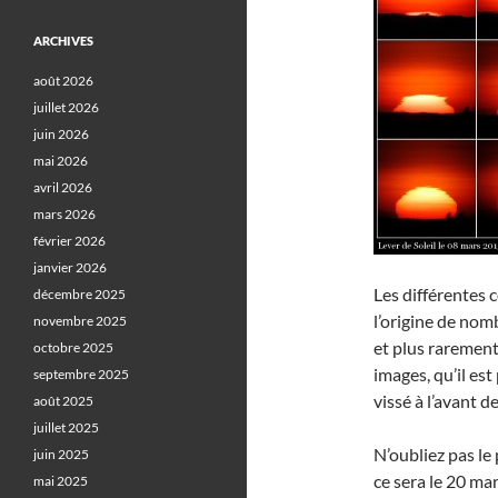
ARCHIVES
août 2026
juillet 2026
juin 2026
mai 2026
avril 2026
mars 2026
février 2026
janvier 2026
Les différentes 
décembre 2025
l’origine de no
novembre 2025
et plus raremen
octobre 2025
images, qu’il est
septembre 2025
vissé à l’avant de 
août 2025
juillet 2025
N’oubliez pas le
juin 2025
ce sera le 20 m
mai 2025