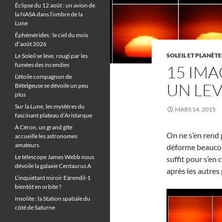
Éclipse du 12 août : un avion de
la NASA dans l’ombre de la
Lune
Éphémérides : le ciel du mois
d’août 2026
SOLEIL ET PLANÈTE
Le Soleil se lève, rougi par les
fumées des incendies
15 IMA
L’étoile compagnon de
UN LEV
Bételgeuse se dévoile un peu
plus
Sur la Lune, les mystères du
MARS 14, 2015
fascinant plateau d’Aristarque
À Céron, un grand gîte
On ne s’en rend 
accueille les astronomes
amateurs
déforme beaucou
Le télescope James Webb nous
suffit pour s’en
dévoile la galaxie Centaurus A
après les autres 
L’inquiétant miroir Eärendil-1
bientôt en orbite ?
Insolite : la Station spatiale du
côté de Saturne