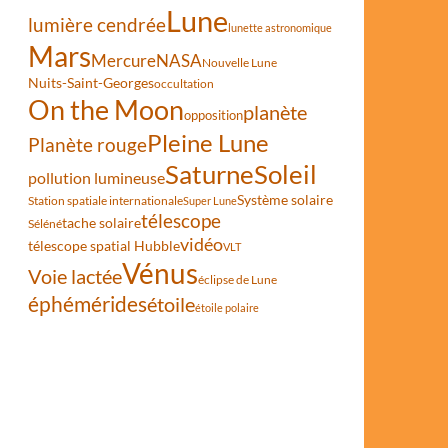
Lune
lumière cendrée
lunette astronomique
Mars
Mercure
NASA
Nouvelle Lune
Nuits-Saint-Georges
occultation
On the Moon
planète
opposition
Pleine Lune
Planète rouge
Saturne
Soleil
pollution lumineuse
Système solaire
Station spatiale internationale
Super Lune
télescope
tache solaire
Séléné
vidéo
télescope spatial Hubble
VLT
Vénus
Voie lactée
éclipse de Lune
éphémérides
étoile
étoile polaire