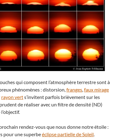
couches qui composent l’atmosphère terrestre sont à
mbreux phénomènes : distorsion,
franges
,
faux mirage
t
rayon vert
s’invitent parfois brièvement sur les
 prudent de réaliser avec un filtre de densité (ND)
l’objectif.
 prochain rendez-vous que nous donne notre étoile :
ars pour une superbe
éclipse partielle de Soleil
.