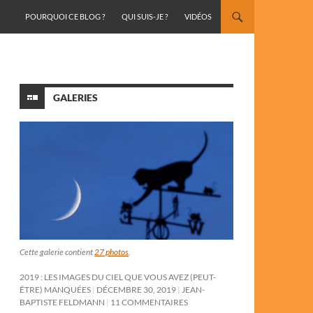
ALLER AU CONTENU
POURQUOI CE BLOG ?
QUI SUIS-JE ?
VIDÉOS
GALERIES
Cette galerie contient
27 photos
.
2019 : LES IMAGES DU CIEL QUE VOUS AVEZ (PEUT-
ÊTRE) MANQUÉES
DÉCEMBRE 30, 2019
JEAN-
BAPTISTE FELDMANN
11 COMMENTAIRES