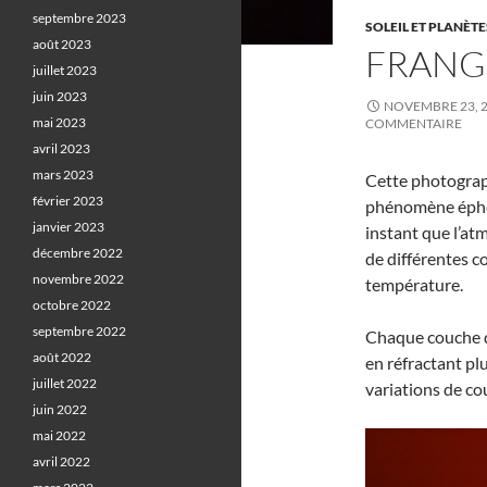
septembre 2023
SOLEIL ET PLANÈTE
août 2023
FRANG
juillet 2023
juin 2023
NOVEMBRE 23, 
mai 2023
COMMENTAIRE
avril 2023
mars 2023
Cette photograp
février 2023
phénomène éphémè
janvier 2023
instant que l’at
décembre 2022
de différentes c
novembre 2022
température.
octobre 2022
septembre 2022
Chaque couche d’
août 2022
en réfractant pl
juillet 2022
variations de co
juin 2022
mai 2022
avril 2022