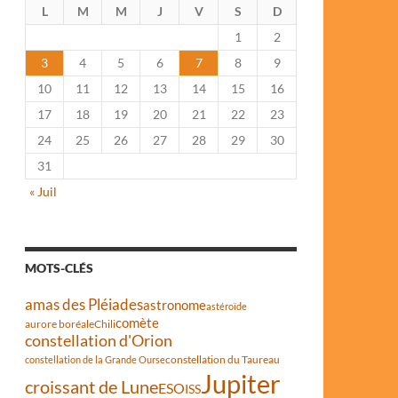
L
M
M
J
V
S
D
1
2
3
4
5
6
7
8
9
10
11
12
13
14
15
16
17
18
19
20
21
22
23
24
25
26
27
28
29
30
31
« Juil
MOTS-CLÉS
amas des Pléiades
astronome
astéroïde
comète
aurore boréale
Chili
constellation d'Orion
constellation du Taureau
constellation de la Grande Ourse
Jupiter
croissant de Lune
ESO
ISS