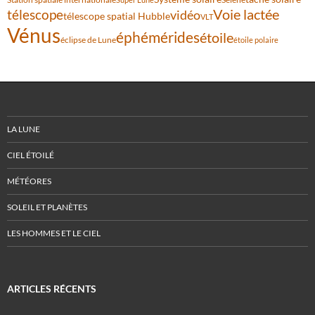
Voie lactée
télescope
vidéo
télescope spatial Hubble
VLT
Vénus
éphémérides
étoile
éclipse de Lune
étoile polaire
LA LUNE
CIEL ÉTOILÉ
MÉTÉORES
SOLEIL ET PLANÈTES
LES HOMMES ET LE CIEL
ARTICLES RÉCENTS