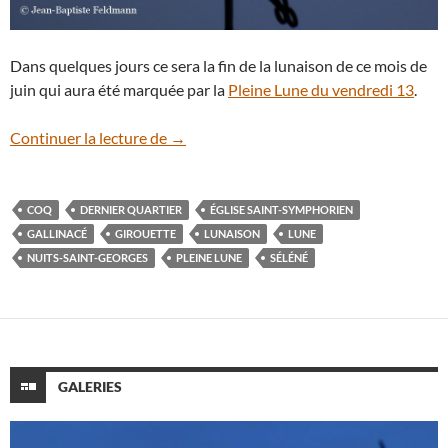
Dans quelques jours ce sera la fin de la lunaison de ce mois de
juin qui aura été marquée par la
Pleine Lune du vendredi 13
.
Dernier Quartier pour un coq
Continuer la lecture de
→
COQ
DERNIER QUARTIER
ÉGLISE SAINT-SYMPHORIEN
GALLINACÉ
GIROUETTE
LUNAISON
LUNE
NUITS-SAINT-GEORGES
PLEINE LUNE
SÉLÉNÉ
GALERIES