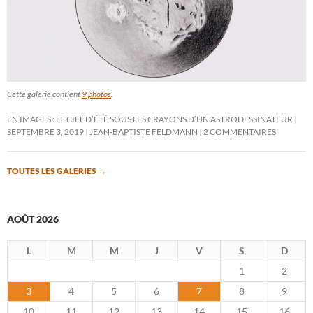
Cette galerie contient
9 photos
.
EN IMAGES : LE CIEL D’ÉTÉ SOUS LES CRAYONS D’UN ASTRODESSINATEUR
SEPTEMBRE 3, 2019
JEAN-BAPTISTE FELDMANN
2 COMMENTAIRES
TOUTES LES GALERIES
→
AOÛT 2026
L
M
M
J
V
S
D
1
2
3
4
5
6
7
8
9
10
11
12
13
14
15
16