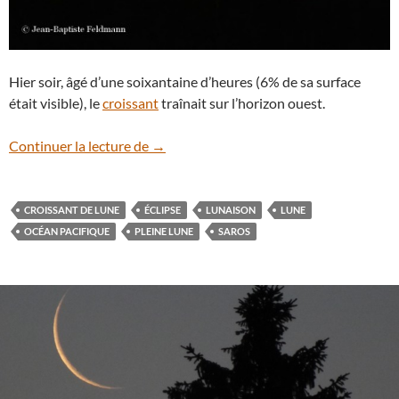
Hier soir, âgé d’une soixantaine d’heures (6% de sa surface
était visible), le
croissant
traînait sur l’horizon ouest.
Croissant lunaire du 26 septembre
Continuer la lecture de
→
CROISSANT DE LUNE
ÉCLIPSE
LUNAISON
LUNE
OCÉAN PACIFIQUE
PLEINE LUNE
SAROS