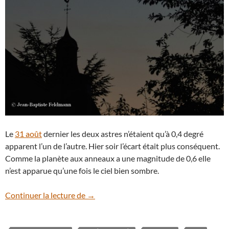
Le
31 août
dernier les deux astres n’étaient qu’à 0,4 degré
apparent l’un de l’autre. Hier soir l’écart était plus conséquent.
Comme la planète aux anneaux a une magnitude de 0,6 elle
n’est apparue qu’une fois le ciel bien sombre.
La Lune et Saturne se rapprochent
Continuer la lecture de
→