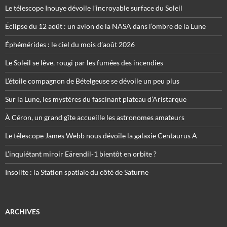
Le télescope Inouye dévoile l’incroyable surface du Soleil
Éclipse du 12 août : un avion de la NASA dans l’ombre de la Lune
Éphémérides : le ciel du mois d’août 2026
Le Soleil se lève, rougi par les fumées des incendies
L’étoile compagnon de Bételgeuse se dévoile un peu plus
Sur la Lune, les mystères du fascinant plateau d’Aristarque
À Céron, un grand gîte accueille les astronomes amateurs
Le télescope James Webb nous dévoile la galaxie Centaurus A
L’inquiétant miroir Eärendil-1 bientôt en orbite ?
Insolite : la Station spatiale du côté de Saturne
ARCHIVES