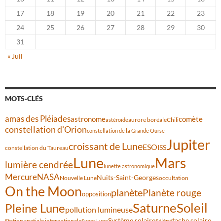
17
18
19
20
21
22
23
24
25
26
27
28
29
30
31
« Juil
MOTS-CLÉS
amas des Pléiades
comète
astronome
aurore boréale
astéroïde
Chili
constellation d'Orion
constellation de la Grande Ourse
Jupiter
croissant de Lune
ESO
ISS
constellation du Taureau
Lune
Mars
lumière cendrée
lunette astronomique
Mercure
NASA
Nuits-Saint-Georges
Nouvelle Lune
occultation
On the Moon
planète
Planète rouge
opposition
Saturne
Soleil
Pleine Lune
pollution lumineuse
Système solaire
tache solaire
Station spatiale internationale
Séléné
Super Lune