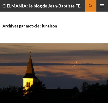
Recherche
CIELMANIA : le blog de Jean-Baptiste FELDMANN, photographe du ciel
ALLER
MENU
AU
PRINCI
CONTENU
Archives par mot-clé : lunaison