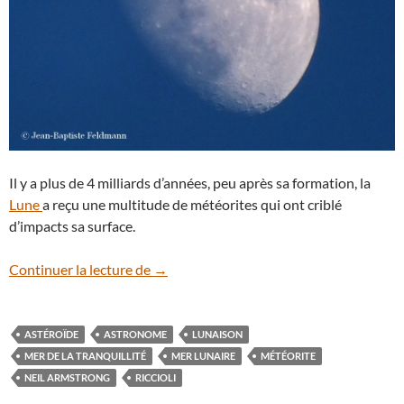
Il y a plus de 4 milliards d’années, peu après sa formation, la
Lune
a reçu une multitude de météorites qui ont criblé
d’impacts sa surface.
Quelle est l’origine des mers lunaires ?
Continuer la lecture de
→
ASTÉROÏDE
ASTRONOME
LUNAISON
MER DE LA TRANQUILLITÉ
MER LUNAIRE
MÉTÉORITE
NEIL ARMSTRONG
RICCIOLI