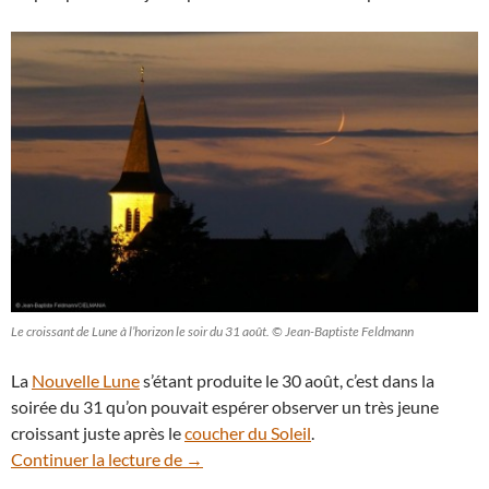
Le croissant de Lune à l’horizon le soir du 31 août. © Jean-Baptiste Feldmann
La
Nouvelle Lune
s’étant produite le 30 août, c’est dans la
soirée du 31 qu’on pouvait espérer observer un très jeune
croissant juste après le
coucher du Soleil
.
31 août : la nouvelle lunaison a débuté pa
Continuer la lecture de
→