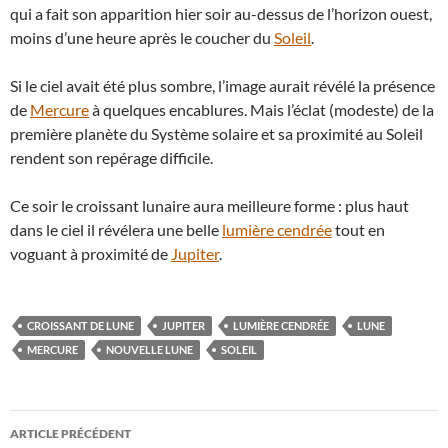
qui a fait son apparition hier soir au-dessus de l’horizon ouest,
moins d’une heure après le coucher du
Soleil
.
Si le ciel avait été plus sombre, l’image aurait révélé la présence
de
Mercure
à quelques encablures. Mais l’éclat (modeste) de la
première planète du Système solaire et sa proximité au Soleil
rendent son repérage difficile.
Ce soir le croissant lunaire aura meilleure forme : plus haut
dans le ciel il révélera une belle
lumière cendrée
tout en
voguant à proximité de
Jupiter
.
CROISSANT DE LUNE
JUPITER
LUMIÈRE CENDRÉE
LUNE
MERCURE
NOUVELLE LUNE
SOLEIL
Navigation
ARTICLE PRÉCÉDENT