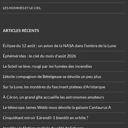
LES HOMMES ET LE CIEL
ARTICLES RÉCENTS
Éclipse du 12 août : un avion de la NASA dans l’ombre de la Lune
Éphémérides : le ciel du mois d’août 2026
Le Soleil se lève, rougi par les fumées des incendies
L’étoile compagnon de Bételgeuse se dévoile un peu plus
Sur la Lune, les mystères du fascinant plateau d’Aristarque
À Céron, un grand gîte accueille les astronomes amateurs
Le télescope James Webb nous dévoile la galaxie Centaurus A
L’inquiétant miroir Eärendil-1 bientôt en orbite ?
Insolite : la Station spatiale du côté de Saturne