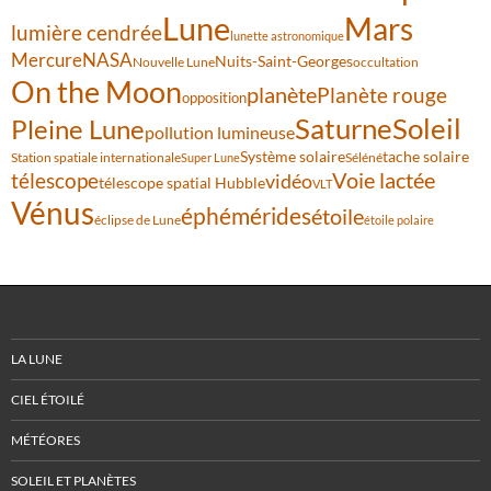
Lune
Mars
lumière cendrée
lunette astronomique
Mercure
NASA
Nuits-Saint-Georges
Nouvelle Lune
occultation
On the Moon
planète
Planète rouge
opposition
Saturne
Soleil
Pleine Lune
pollution lumineuse
Système solaire
tache solaire
Station spatiale internationale
Séléné
Super Lune
Voie lactée
télescope
vidéo
télescope spatial Hubble
VLT
Vénus
éphémérides
étoile
éclipse de Lune
étoile polaire
LA LUNE
CIEL ÉTOILÉ
MÉTÉORES
SOLEIL ET PLANÈTES