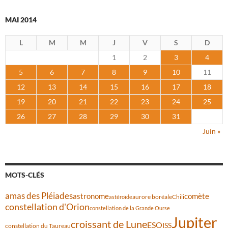
MAI 2014
L
M
M
J
V
S
D
1
2
3
4
5
6
7
8
9
10
11
12
13
14
15
16
17
18
19
20
21
22
23
24
25
26
27
28
29
30
31
Juin »
MOTS-CLÉS
amas des Pléiades
comète
astronome
aurore boréale
astéroïde
Chili
constellation d'Orion
constellation de la Grande Ourse
Jupiter
croissant de Lune
ESO
ISS
constellation du Taureau