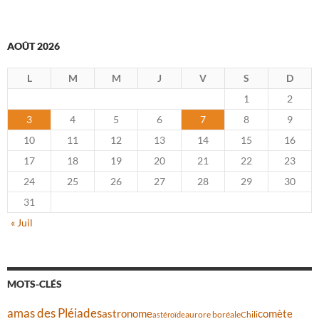
AOÛT 2026
L
M
M
J
V
S
D
1
2
3
4
5
6
7
8
9
10
11
12
13
14
15
16
17
18
19
20
21
22
23
24
25
26
27
28
29
30
31
« Juil
MOTS-CLÉS
amas des Pléiades
comète
astronome
aurore boréale
astéroïde
Chili