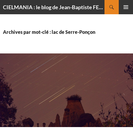
Recherche
CIELMANIA : le blog de Jean-Baptiste FELDMANN, photographe du ciel
ALLER
MENU
AU
PRINCI
CONTENU
Archives par mot-clé : lac de Serre-Ponçon