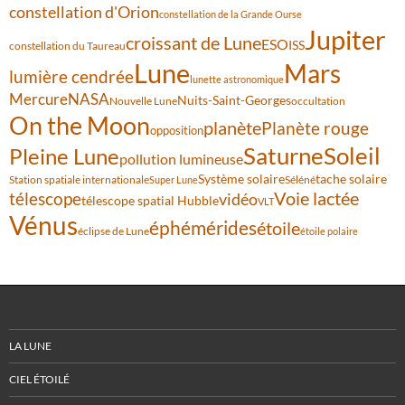
constellation d'Orion
constellation de la Grande Ourse
Jupiter
croissant de Lune
ESO
ISS
constellation du Taureau
Lune
Mars
lumière cendrée
lunette astronomique
Mercure
NASA
Nuits-Saint-Georges
Nouvelle Lune
occultation
On the Moon
planète
Planète rouge
opposition
Saturne
Soleil
Pleine Lune
pollution lumineuse
Système solaire
tache solaire
Station spatiale internationale
Séléné
Super Lune
Voie lactée
télescope
vidéo
télescope spatial Hubble
VLT
Vénus
éphémérides
étoile
éclipse de Lune
étoile polaire
LA LUNE
CIEL ÉTOILÉ