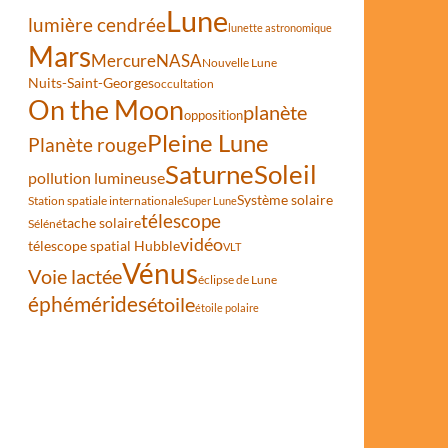
Lune
lumière cendrée
lunette astronomique
Mars
Mercure
NASA
Nouvelle Lune
Nuits-Saint-Georges
occultation
On the Moon
planète
opposition
Pleine Lune
Planète rouge
Saturne
Soleil
pollution lumineuse
Système solaire
Station spatiale internationale
Super Lune
télescope
tache solaire
Séléné
vidéo
télescope spatial Hubble
VLT
Vénus
Voie lactée
éclipse de Lune
éphémérides
étoile
étoile polaire