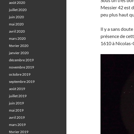
Sous un très bon
août 2020
Messier 42 est d
juillet 2020
peu plus haut que
juin 2020
mai 2020
Il y a sans dout
avril 2020
présence de cett
mars 2020
1610 à Nicolas-C
février 2020
janvier 2020
décembre 2019
novembre 2019
octobre 2019
septembre 2019
août 2019
juillet 2019
juin 2019
mai 2019
avril 2019
mars 2019
février 2019