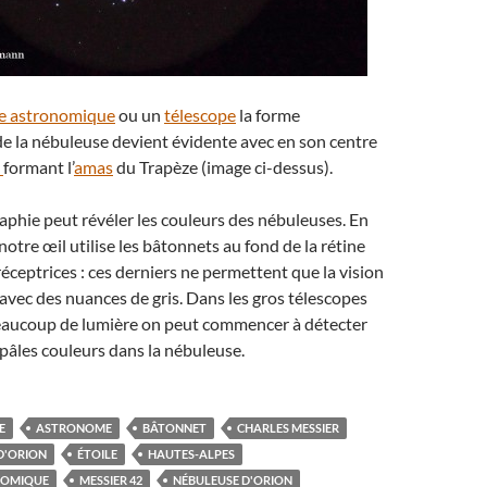
te astronomique
ou un
télescope
la forme
de la nébuleuse devient évidente avec en son centre
s
formant l’
amas
du Trapèze (image ci-dessus).
aphie peut révéler les couleurs des nébuleuses. En
otre œil utilise les bâtonnets au fond de la rétine
éceptrices : ces derniers ne permettent que la vision
, avec des nuances de gris. Dans les gros télescopes
beaucoup de lumière on peut commencer à détecter
pâles couleurs dans la nébuleuse.
E
ASTRONOME
BÂTONNET
CHARLES MESSIER
D'ORION
ÉTOILE
HAUTES-ALPES
NOMIQUE
MESSIER 42
NÉBULEUSE D'ORION