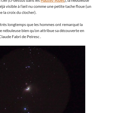
 ciel (ci-dessus dans les
Hautes-Alpes
), la nébuleuse
éjà visible à l’œil nu comme une petite tache floue (un
 la croix du clocher).
e très longtemps que les hommes ont remarqué la
e nébuleuse bien qu’on attribue sa découverte en
laude Fabri de Peiresc .