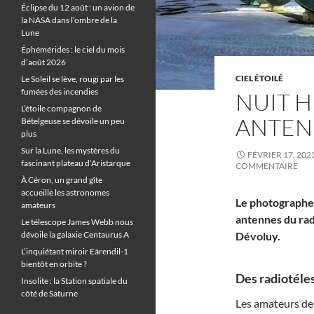
Éclipse du 12 août : un avion de
la NASA dans l’ombre de la
Lune
Éphémérides : le ciel du mois
d’août 2026
CIEL ÉTOILÉ
Le Soleil se lève, rougi par les
fumées des incendies
NUIT H
L’étoile compagnon de
ANTENN
Bételgeuse se dévoile un peu
plus
Sur la Lune, les mystères du
FÉVRIER 17, 202
fascinant plateau d’Aristarque
COMMENTAIRE
À Céron, un grand gîte
accueille les astronomes
Le photographe 
amateurs
antennes du rad
Le télescope James Webb nous
dévoile la galaxie Centaurus A
Dévoluy.
L’inquiétant miroir Eärendil-1
bientôt en orbite ?
Des radiotéle
Insolite : la Station spatiale du
côté de Saturne
Les amateurs de