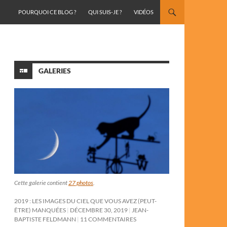
ALLER AU CONTENU
POURQUOI CE BLOG ?
QUI SUIS-JE ?
VIDÉOS
GALERIES
Cette galerie contient
27 photos
.
2019 : LES IMAGES DU CIEL QUE VOUS AVEZ (PEUT-
ÊTRE) MANQUÉES
DÉCEMBRE 30, 2019
JEAN-
BAPTISTE FELDMANN
11 COMMENTAIRES