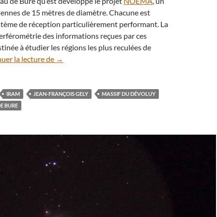
teau de Bure qu’est développé le projet
NOEMA
, un
tennes de 15 mètres de diamètre. Chacune est
stème de réception particulièrement performant. La
erférométrie des informations reçues par ces
tinée à étudier les régions les plus reculées de
Nuit hivernale sous les antennes du Pic de Bure
uer la lecture de
→
IRAM
JEAN-FRANÇOIS GELY
MASSIF DU DÉVOLUY
DE BURE