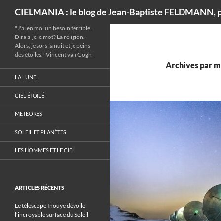
Recherche
CIELMANIA : le blog de Jean-Baptiste FELDMANN, p
"J'ai en moi un besoin terrible.
Dirais-je le mot? La religion.
Alors, je sors la nuit et je peins
des étoiles." Vincent van Gogh
Archives par m
LA LUNE
CIEL ÉTOILÉ
MÉTÉORES
SOLEIL ET PLANÈTES
LES HOMMES ET LE CIEL
ARTICLES RÉCENTS
Le télescope Inouye dévoile
l’incroyable surface du Soleil