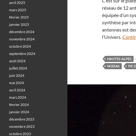
C’est sur le pla
avril 2025
réseau de 12 an
mars 2025
équipée d’un sy
février 2025
synthèse par int
janvier 2025
antennes est des
décembre 2024
l’Univers.
Contin
novembre 2024
octobre 2024
septembre 2024
HAUTES-ALPES
août 2024
NOEMA
PIC 
juillet 2024
juin 2024
mai 2024
avril 2024
mars 2024
février 2024
janvier 2024
décembre 2023
novembre 2023
octobre 2023