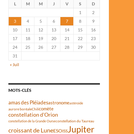
L
M
M
J
V
S
D
1
2
3
4
5
6
7
8
9
10
11
12
13
14
15
16
17
18
19
20
21
22
23
24
25
26
27
28
29
30
31
« Juil
MOTS-CLÉS
amas des Pléiades
astronome
astéroïde
comète
aurore boréale
Chili
constellation d'Orion
constellation du Taureau
constellation de la Grande Ourse
Jupiter
croissant de Lune
ESO
ISS