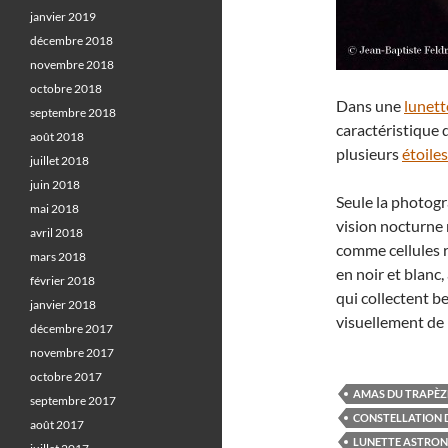
janvier 2019
décembre 2018
novembre 2018
octobre 2018
Dans une
lunet
septembre 2018
caractéristique 
août 2018
plusieurs
étoile
juillet 2018
juin 2018
Seule la photogr
mai 2018
vision nocturne n
avril 2018
comme cellules r
mars 2018
en noir et blanc
février 2018
qui collectent 
janvier 2018
visuellement de 
décembre 2017
novembre 2017
octobre 2017
AMAS DU TRAPÈZ
septembre 2017
CONSTELLATION 
août 2017
LUNETTE ASTRO