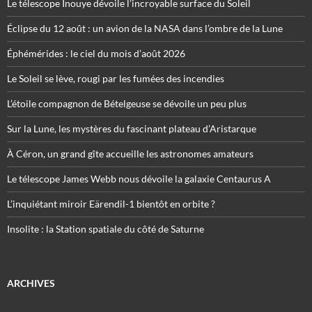
Le télescope Inouye dévoile l’incroyable surface du Soleil
Éclipse du 12 août : un avion de la NASA dans l’ombre de la Lune
Éphémérides : le ciel du mois d’août 2026
Le Soleil se lève, rougi par les fumées des incendies
L’étoile compagnon de Bételgeuse se dévoile un peu plus
Sur la Lune, les mystères du fascinant plateau d’Aristarque
À Céron, un grand gîte accueille les astronomes amateurs
Le télescope James Webb nous dévoile la galaxie Centaurus A
L’inquiétant miroir Eärendil-1 bientôt en orbite ?
Insolite : la Station spatiale du côté de Saturne
ARCHIVES