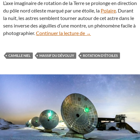
L’axe imaginaire de rotation de la Terre se prolonge en direction
du pôle nord céleste marqué par une étoile, la
Polaire
. Durant
la nuit, les astres semblent tourner autour de cet astre dans le
sens inverse des aiguilles d’une montre, un phénomène facile à
Spectaculaire rotation d’
photographier.
Continuer la lecture de
→
CAMILLE NIEL
MASSIF DU DÉVOLUY
ROTATION D'ÉTOILES