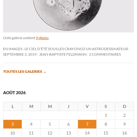
Cette galerie contient
9 photos
.
EN IMAGES : LE CIEL D’ÉTÉ SOUS LES CRAYONS D’UN ASTRODESSINATEUR
SEPTEMBRE 3, 2019
JEAN-BAPTISTE FELDMANN
2 COMMENTAIRES
TOUTES LES GALERIES
→
AOÛT 2026
L
M
M
J
V
S
D
1
2
3
4
5
6
7
8
9
10
11
12
13
14
15
16