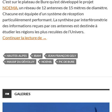
C’est sur le plateau de Bure qu’est développé le projet
NOEMA
, un réseau de 12 antennes de 15 mètres de diamètre.
Chacune est équipée d’un système de réception
particulièrement performant. La synthèse par interférométrie
des informations reçues par ces antennes est destinée à
étudier les régions les plus reculées de l’Univers.
Nuit hivernale sous les antennes du Pic 
Continuer la lecture de
→
HAUTES-ALPES
IRAM
JEAN-FRANÇOIS GELY
MASSIF DU DÉVOLUY
NOEMA
PIC DE BURE
GALERIES