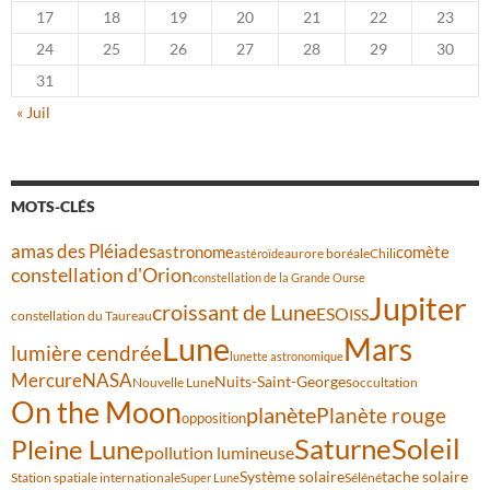
17
18
19
20
21
22
23
24
25
26
27
28
29
30
31
« Juil
MOTS-CLÉS
amas des Pléiades
comète
astronome
aurore boréale
astéroïde
Chili
constellation d'Orion
constellation de la Grande Ourse
Jupiter
croissant de Lune
ESO
ISS
constellation du Taureau
Lune
Mars
lumière cendrée
lunette astronomique
Mercure
NASA
Nuits-Saint-Georges
Nouvelle Lune
occultation
On the Moon
planète
Planète rouge
opposition
Saturne
Soleil
Pleine Lune
pollution lumineuse
Système solaire
tache solaire
Station spatiale internationale
Séléné
Super Lune