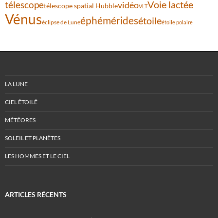
Voie lactée
télescope
vidéo
télescope spatial Hubble
VLT
Vénus
éphémérides
étoile
éclipse de Lune
étoile polaire
LA LUNE
CIEL ÉTOILÉ
MÉTÉORES
SOLEIL ET PLANÈTES
LES HOMMES ET LE CIEL
ARTICLES RÉCENTS