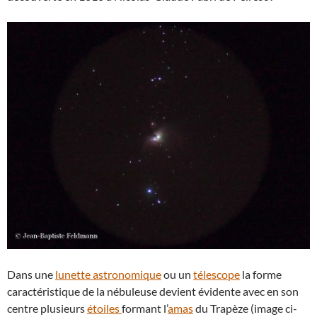
Dans une
lunette astronomique
ou un
télescope
la forme
caractéristique de la nébuleuse devient évidente avec en son
centre plusieurs
étoiles
formant l’
amas
du Trapèze (image ci-