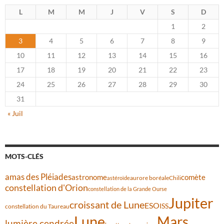
L
M
M
J
V
S
D
1
2
3
4
5
6
7
8
9
10
11
12
13
14
15
16
17
18
19
20
21
22
23
24
25
26
27
28
29
30
31
« Juil
MOTS-CLÉS
amas des Pléiades
comète
astronome
aurore boréale
astéroïde
Chili
constellation d'Orion
constellation de la Grande Ourse
Jupiter
croissant de Lune
ESO
ISS
constellation du Taureau
Lune
Mars
lumière cendrée