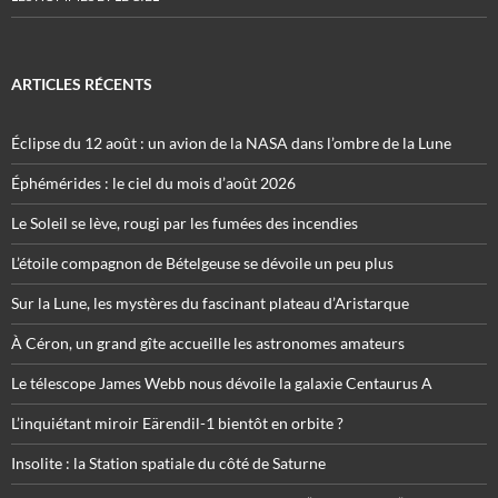
ARTICLES RÉCENTS
Éclipse du 12 août : un avion de la NASA dans l’ombre de la Lune
Éphémérides : le ciel du mois d’août 2026
Le Soleil se lève, rougi par les fumées des incendies
L’étoile compagnon de Bételgeuse se dévoile un peu plus
Sur la Lune, les mystères du fascinant plateau d’Aristarque
À Céron, un grand gîte accueille les astronomes amateurs
Le télescope James Webb nous dévoile la galaxie Centaurus A
L’inquiétant miroir Eärendil-1 bientôt en orbite ?
Insolite : la Station spatiale du côté de Saturne