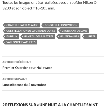
Toutes les images ont été réalisées avec un boîtier Nikon D
3200 et son objectif 18-105 mm.
CHAPELLE SAINT-CLAUDE
CONSTELLATION D'ORION
CONSTELLATION DE LA GRANDE OURSE
CROISSANT DE LUNE
EMBRUN
HAMEAU DES SALETTES
HAUTES-ALPES
JUPITER
VALLON DES VACHÈRES
Navigation
ARTICLE PRÉCÉDENT
des
Premier Quartier pour Halloween
articles
ARTICLE SUIVANT
Lune gibbeuse du 2 novembre
2 RÉFLEXIONS SUR « UNE NUIT À LA CHAPELLE SAINT-