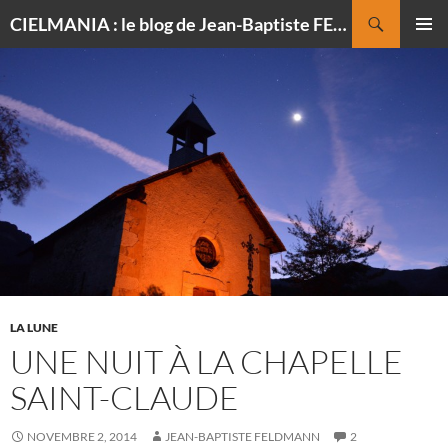
Recherche
CIELMANIA : le blog de Jean-Baptiste FELDMANN, photographe du ciel
ALLER
MENU
AU
PRINCI
CONTENU
LA LUNE
UNE NUIT À LA CHAPELLE
SAINT-CLAUDE
NOVEMBRE 2, 2014
JEAN-BAPTISTE FELDMANN
2