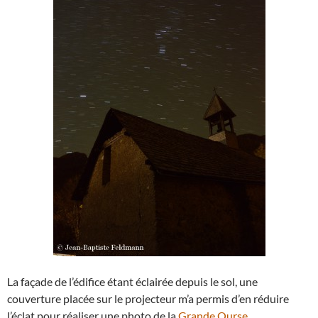
La façade de l’édifice étant éclairée depuis le sol, une
couverture placée sur le projecteur m’a permis d’en réduire
l’éclat pour réaliser une photo de la
Grande Ourse
.