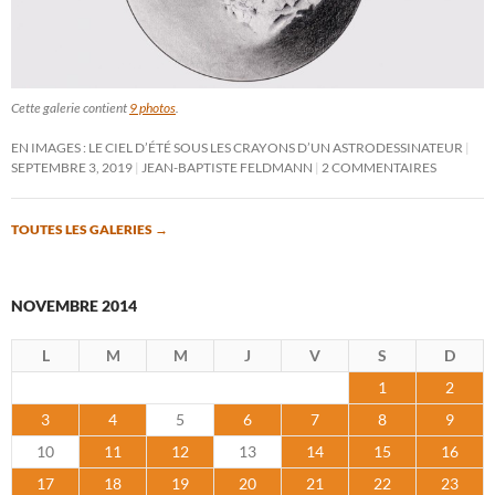
Cette galerie contient
9 photos
.
EN IMAGES : LE CIEL D’ÉTÉ SOUS LES CRAYONS D’UN ASTRODESSINATEUR
SEPTEMBRE 3, 2019
JEAN-BAPTISTE FELDMANN
2 COMMENTAIRES
TOUTES LES GALERIES
→
NOVEMBRE 2014
L
M
M
J
V
S
D
1
2
3
4
5
6
7
8
9
10
11
12
13
14
15
16
17
18
19
20
21
22
23