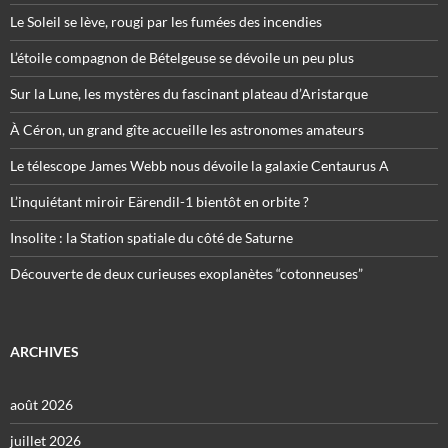
Le Soleil se lève, rougi par les fumées des incendies
L’étoile compagnon de Bételgeuse se dévoile un peu plus
Sur la Lune, les mystères du fascinant plateau d’Aristarque
À Céron, un grand gîte accueille les astronomes amateurs
Le télescope James Webb nous dévoile la galaxie Centaurus A
L’inquiétant miroir Eärendil-1 bientôt en orbite ?
Insolite : la Station spatiale du côté de Saturne
Découverte de deux curieuses exoplanètes “cotonneuses”
ARCHIVES
août 2026
juillet 2026