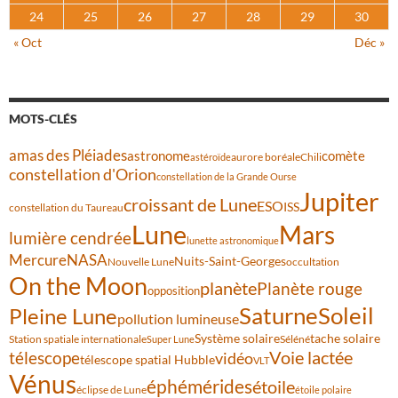
24
25
26
27
28
29
30
« Oct
Déc »
MOTS-CLÉS
amas des Pléiades
comète
astronome
aurore boréale
astéroïde
Chili
constellation d'Orion
constellation de la Grande Ourse
Jupiter
croissant de Lune
ESO
ISS
constellation du Taureau
Lune
Mars
lumière cendrée
lunette astronomique
Mercure
NASA
Nuits-Saint-Georges
Nouvelle Lune
occultation
On the Moon
planète
Planète rouge
opposition
Saturne
Soleil
Pleine Lune
pollution lumineuse
Système solaire
tache solaire
Station spatiale internationale
Séléné
Super Lune
Voie lactée
télescope
vidéo
télescope spatial Hubble
VLT
Vénus
éphémérides
étoile
éclipse de Lune
étoile polaire