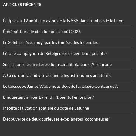
ARTICLES RÉCENTS
Éclipse du 12 août : un avion de la NASA dans l’ombre de la Lune
Éphémérides : le ciel du mois d’août 2026
Le Soleil se lève, rougi par les fumées des incendies
L’étoile compagnon de Bételgeuse se dévoile un peu plus
Sur la Lune, les mystères du fascinant plateau d’Aristarque
À Céron, un grand gîte accueille les astronomes amateurs
Le télescope James Webb nous dévoile la galaxie Centaurus A
L’inquiétant miroir Eärendil-1 bientôt en orbite ?
Insolite : la Station spatiale du côté de Saturne
Découverte de deux curieuses exoplanètes “cotonneuses”