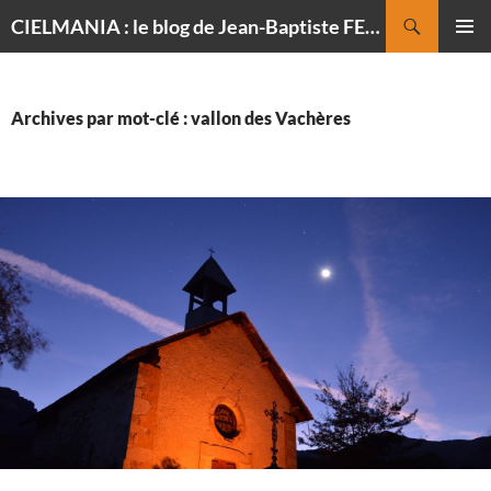
Recherche
CIELMANIA : le blog de Jean-Baptiste FELDMANN, photographe du ciel
ALLER
MENU
AU
PRINCI
CONTENU
Archives par mot-clé : vallon des Vachères