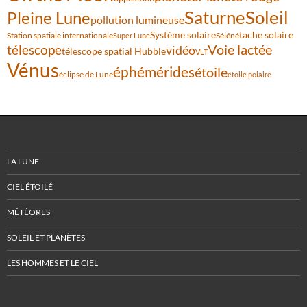
Saturne
Soleil
Pleine Lune
pollution lumineuse
Système solaire
tache solaire
Station spatiale internationale
Séléné
Super Lune
Voie lactée
télescope
vidéo
télescope spatial Hubble
VLT
Vénus
éphémérides
étoile
éclipse de Lune
étoile polaire
LA LUNE
CIEL ÉTOILÉ
MÉTÉORES
SOLEIL ET PLANÈTES
LES HOMMES ET LE CIEL