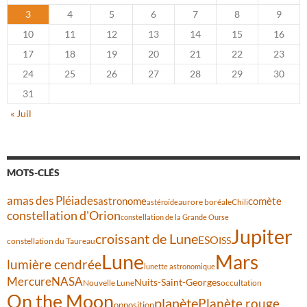
3
4
5
6
7
8
9
10
11
12
13
14
15
16
17
18
19
20
21
22
23
24
25
26
27
28
29
30
31
« Juil
MOTS-CLÉS
amas des Pléiades
comète
astronome
aurore boréale
astéroïde
Chili
constellation d'Orion
constellation de la Grande Ourse
Jupiter
croissant de Lune
ESO
ISS
constellation du Taureau
Lune
Mars
lumière cendrée
lunette astronomique
Mercure
NASA
Nuits-Saint-Georges
Nouvelle Lune
occultation
On the Moon
planète
Planète rouge
opposition