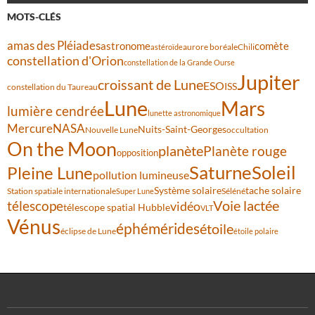
MOTS-CLÉS
amas des Pléiades
comète
astronome
aurore boréale
astéroïde
Chili
constellation d'Orion
constellation de la Grande Ourse
Jupiter
croissant de Lune
ESO
ISS
constellation du Taureau
Lune
Mars
lumière cendrée
lunette astronomique
Mercure
NASA
Nuits-Saint-Georges
Nouvelle Lune
occultation
On the Moon
planète
Planète rouge
opposition
Saturne
Soleil
Pleine Lune
pollution lumineuse
Système solaire
tache solaire
Station spatiale internationale
Séléné
Super Lune
Voie lactée
télescope
vidéo
télescope spatial Hubble
VLT
Vénus
éphémérides
étoile
éclipse de Lune
étoile polaire