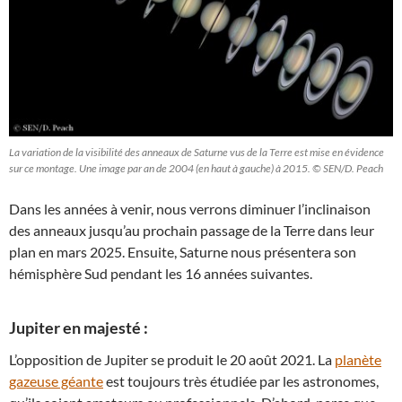
La variation de la visibilité des anneaux de Saturne vus de la Terre est mise en évidence
sur ce montage. Une image par an de 2004 (en haut à gauche) à 2015. © SEN/D. Peach
Dans les années à venir, nous verrons diminuer l’inclinaison
des anneaux jusqu’au prochain passage de la Terre dans leur
plan en mars 2025. Ensuite, Saturne nous présentera son
hémisphère Sud pendant les 16 années suivantes.
Jupiter en majesté :
L’opposition de Jupiter se produit le 20 août 2021. La
planète
gazeuse géante
est toujours très étudiée par les astronomes,