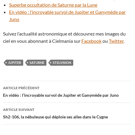
Superbe occultation de Saturne par la Lune
En vidéo : l’incroyable survol de Jupiter et Ganymède par
Juno
Suivez l’actualité astronomique et découvrez mes images du
ciel en vous abonnant à Cielmania sur
Facebook
ou
Twitter
.
JUPITER
SATURNE
STELVISION
Navigation
ARTICLE PRÉCÉDENT
des
En vidéo : l’incroyable survol de Jupiter et Ganymède par Juno
articles
ARTICLE SUIVANT
Sh2-106, la nébuleuse qui déploie ses ailes dans le Cygne