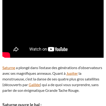
Saturne
a plongé dans l’extase des générations d’observateurs
avec ses magnifiques anneaux. Quant à
Jupiter
la
monstrueuse, c’est la danse de ses quatre plus gros satellites
(découverts par
Galilée
) qui a de quoi vous surprendre, sans
parler de son énigmatique Grande Tache Rouge.
Saturne ouvre le bal :