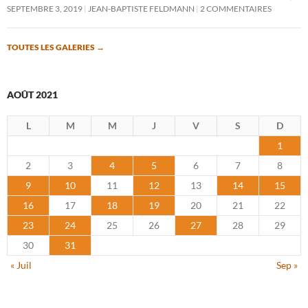
SEPTEMBRE 3, 2019
JEAN-BAPTISTE FELDMANN
2 COMMENTAIRES
TOUTES LES GALERIES
→
AOÛT 2021
L
M
M
J
V
S
D
1
2
3
4
5
6
7
8
9
10
11
12
13
14
15
16
17
18
19
20
21
22
23
24
25
26
27
28
29
30
31
« Juil
Sep »