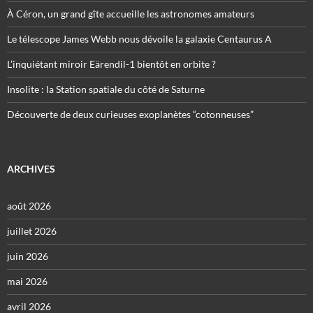
À Céron, un grand gîte accueille les astronomes amateurs
Le télescope James Webb nous dévoile la galaxie Centaurus A
L’inquiétant miroir Eärendil-1 bientôt en orbite ?
Insolite : la Station spatiale du côté de Saturne
Découverte de deux curieuses exoplanètes “cotonneuses”
ARCHIVES
août 2026
juillet 2026
juin 2026
mai 2026
avril 2026