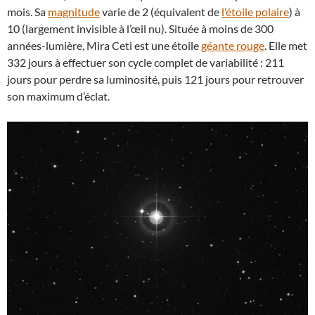
mois. Sa
magnitude
varie de 2 (équivalent de
l’étoile polaire
) à
10 (largement invisible à l’œil nu). Située à moins de 300
années-lumière, Mira Ceti est une étoile
géante rouge
. Elle met
332 jours à effectuer son cycle complet de variabilité : 211
jours pour perdre sa luminosité, puis 121 jours pour retrouver
son maximum d’éclat.