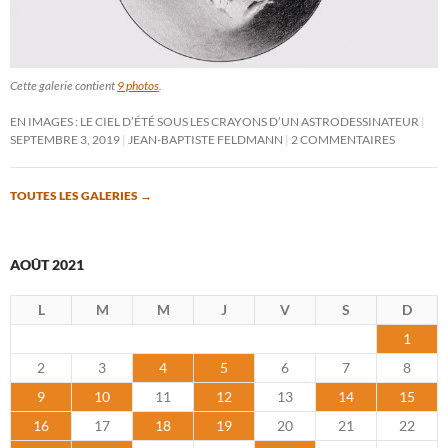
Cette galerie contient
9 photos
.
EN IMAGES : LE CIEL D’ÉTÉ SOUS LES CRAYONS D’UN ASTRODESSINATEUR
SEPTEMBRE 3, 2019
JEAN-BAPTISTE FELDMANN
2 COMMENTAIRES
TOUTES LES GALERIES
→
AOÛT 2021
L
M
M
J
V
S
D
1
2
3
4
5
6
7
8
9
10
11
12
13
14
15
16
17
18
19
20
21
22