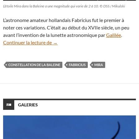
L’étoile Mira dans la Baleine a une magnitude qui varie de 2 à 10. © DSS / Mikulski
L’astronome amateur hollandais Fabricius fut le premier à
noter ces variations. C’était au début du XVIIe siècle, un peu
avant l’invention de la lunette astronomique par
Galilée
.
L’étoile Mira de la Baleine est au maximu
Continuer la lecture de
→
CONSTELLATION DE LA BALEINE
FABRICIUS
MIRA
GALERIES