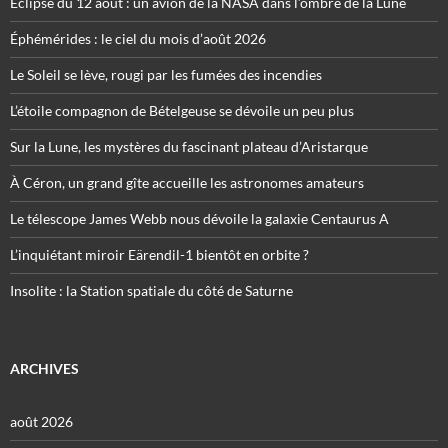
Éclipse du 12 août : un avion de la NASA dans l’ombre de la Lune
Éphémérides : le ciel du mois d’août 2026
Le Soleil se lève, rougi par les fumées des incendies
L’étoile compagnon de Bételgeuse se dévoile un peu plus
Sur la Lune, les mystères du fascinant plateau d’Aristarque
À Céron, un grand gîte accueille les astronomes amateurs
Le télescope James Webb nous dévoile la galaxie Centaurus A
L’inquiétant miroir Eärendil-1 bientôt en orbite ?
Insolite : la Station spatiale du côté de Saturne
ARCHIVES
août 2026