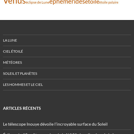
Vénus
éphémérides
étoile
éclipse de Lune
étoile polaire
LA LUNE
CIEL ÉTOILÉ
MÉTÉORES
SOLEIL ET PLANÈTES
LES HOMMES ET LE CIEL
ARTICLES RÉCENTS
Le télescope Inouye dévoile l’incroyable surface du Soleil