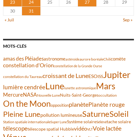
23
24
25
26
27
28
29
30
31
« Juil
Sep »
MOTS-CLÉS
amas des Pléiades
comète
astronome
aurore boréale
astéroïde
Chili
constellation d'Orion
constellation de la Grande Ourse
Jupiter
croissant de Lune
ESO
ISS
constellation du Taureau
Lune
Mars
lumière cendrée
lunette astronomique
Mercure
NASA
Nuits-Saint-Georges
Nouvelle Lune
occultation
On the Moon
planète
Planète rouge
opposition
Saturne
Soleil
Pleine Lune
pollution lumineuse
Système solaire
tache solaire
Station spatiale internationale
Séléné
Super Lune
Voie lactée
télescope
vidéo
télescope spatial Hubble
VLT