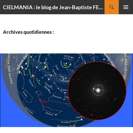
Recherche
CIELMANIA : le blog de Jean-Baptiste FELDMANN, photographe du ciel
ALLER
MENU
AU
PRINCI
CONTENU
Archives quotidiennes :