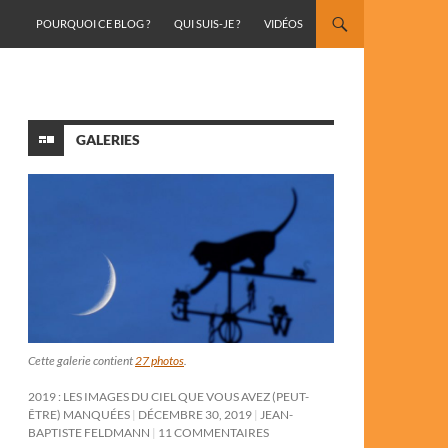
ALLER AU CONTENU
POURQUOI CE BLOG ?
QUI SUIS-JE ?
VIDÉOS
GALERIES
Cette galerie contient
27 photos
.
2019 : LES IMAGES DU CIEL QUE VOUS AVEZ (PEUT-
ÊTRE) MANQUÉES
DÉCEMBRE 30, 2019
JEAN-
BAPTISTE FELDMANN
11 COMMENTAIRES