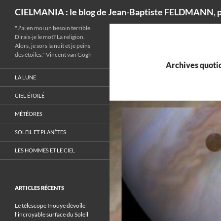
Recherche
CIELMANIA : le blog de Jean-Baptiste FELDMANN, p
"J'ai en moi un besoin terrible.
Dirais-je le mot? La religion.
Alors, je sors la nuit et je peins
des étoiles." Vincent van Gogh
Archives quotid
LA LUNE
CIEL ÉTOILÉ
MÉTÉORES
SOLEIL ET PLANÈTES
LES HOMMES ET LE CIEL
ARTICLES RÉCENTS
Le télescope Inouye dévoile
l’incroyable surface du Soleil