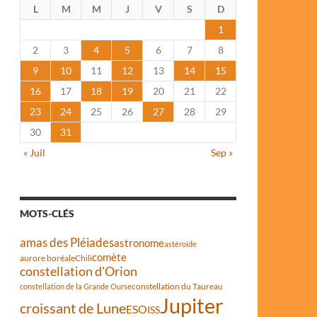
L
M
M
J
V
S
D
1
2
3
4
5
6
7
8
9
10
11
12
13
14
15
16
17
18
19
20
21
22
23
24
25
26
27
28
29
30
31
« Juil
Sep »
MOTS-CLÉS
amas des Pléiades
astronome
astéroïde
comète
aurore boréale
Chili
constellation d'Orion
constellation du Taureau
constellation de la Grande Ourse
Jupiter
croissant de Lune
ESO
ISS