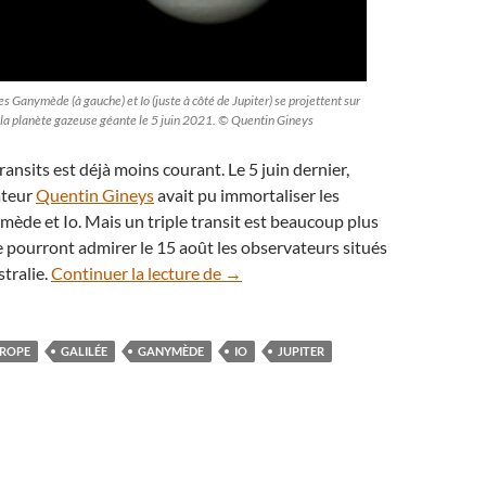
es Ganymède (à gauche) et Io (juste à côté de Jupiter) se projettent sur
 la planète gazeuse géante le 5 juin 2021. © Quentin Gineys
ansits est déjà moins courant. Le 5 juin dernier,
ateur
Quentin Gineys
avait pu immortaliser les
de et Io. Mais un triple transit est beaucoup plus
que pourront admirer le 15 août les observateurs situés
Trois satellites vont transiter devan
stralie.
Continuer la lecture de
→
ROPE
GALILÉE
GANYMÈDE
IO
JUPITER