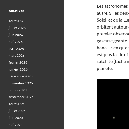
Les astronomes p
ARCHIVES
autre. Si les deu
Soleil et de la 
août 2026
orbitent autour
juillet 2026
premier observat
juin 2026
gazeuse géante. 
mai 2026
banal : rien qu’e
avril 2026
est plus facile d
mars 2026
satellite (tache 
février 2026
planète.
janvier 2026
décembre 2025
novembre 2025
octobre 2025
septembre 2025
août 2025
juillet 2025
juin 2025
mai 2025