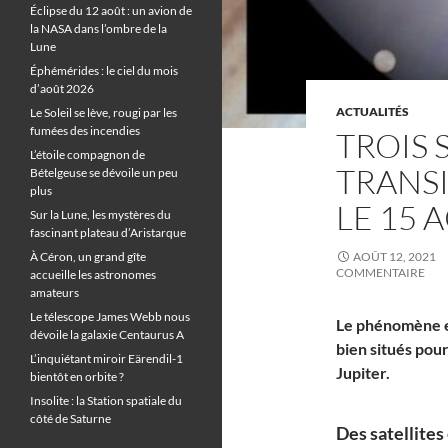
Éclipse du 12 août : un avion de
la NASA dans l’ombre de la
Lune
Éphémérides : le ciel du mois
d’août 2026
ACTUALITÉS
Le Soleil se lève, rougi par les
fumées des incendies
TROIS 
L’étoile compagnon de
TRANSI
Bételgeuse se dévoile un peu
plus
LE 15 
Sur la Lune, les mystères du
fascinant plateau d’Aristarque
À Céron, un grand gîte
AOÛT 12, 2021
COMMENTAIRE
accueille les astronomes
amateurs
Le télescope James Webb nous
Le phénomène es
dévoile la galaxie Centaurus A
bien situés pour
L’inquiétant miroir Eärendil-1
Jupiter.
bientôt en orbite ?
Insolite : la Station spatiale du
côté de Saturne
Des satellites