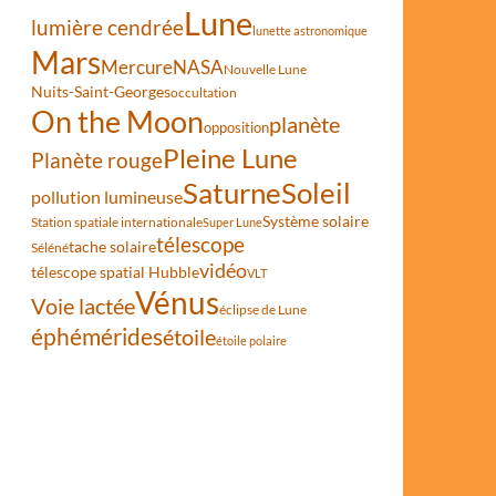
Lune
lumière cendrée
lunette astronomique
Mars
Mercure
NASA
Nouvelle Lune
Nuits-Saint-Georges
occultation
On the Moon
planète
opposition
Pleine Lune
Planète rouge
Saturne
Soleil
pollution lumineuse
Système solaire
Station spatiale internationale
Super Lune
télescope
tache solaire
Séléné
vidéo
télescope spatial Hubble
VLT
t Jupiter le 15 août
Vénus
Voie lactée
éclipse de Lune
éphémérides
étoile
étoile polaire